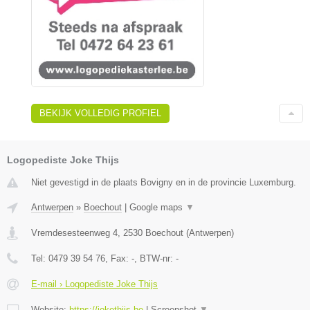
BEKIJK VOLLEDIG PROFIEL
Logopediste Joke Thijs
Niet gevestigd in de plaats Bovigny en in de provincie Luxemburg.
Antwerpen
»
Boechout
|
Google maps
▼
Vremdesesteenweg 4
,
2530
Boechout
(
Antwerpen
)
Tel:
0479 39 54 76
, Fax:
-
, BTW-nr:
-
E-mail › Logopediste Joke Thijs
Website:
https://jokethijs.be
|
Screenshot
▼