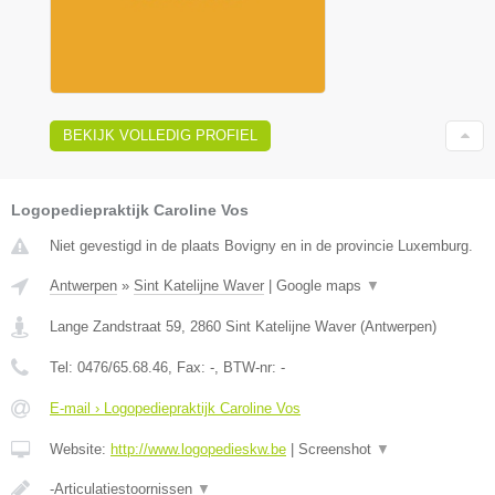
BEKIJK VOLLEDIG PROFIEL
Logopediepraktijk Caroline Vos
Niet gevestigd in de plaats Bovigny en in de provincie Luxemburg.
Antwerpen
»
Sint Katelijne Waver
|
Google maps
▼
Lange Zandstraat 59
,
2860
Sint Katelijne Waver
(
Antwerpen
)
Tel:
0476/65.68.46
, Fax:
-
, BTW-nr:
-
E-mail › Logopediepraktijk Caroline Vos
Website:
http://www.logopedieskw.be
|
Screenshot
▼
-Articulatiestoornissen
▼