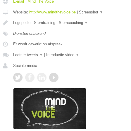
E-mail › Mind The Voice
Website:
http://www.mindthevoice.be
|
Screenshot
▼
Logopedie - Stemtraining - Stemcoaching
▼
Diensten onbekend
Er wordt gewerkt op afspraak.
Laatste tweets
▼
|
Introductie video
▼
Sociale media: