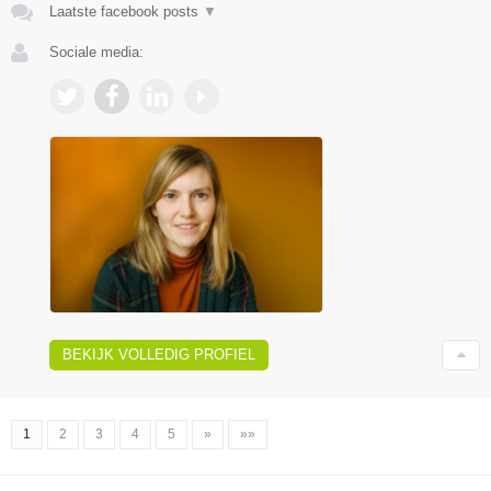
Laatste facebook posts
▼
Sociale media:
BEKIJK VOLLEDIG PROFIEL
1
2
3
4
5
»
»»