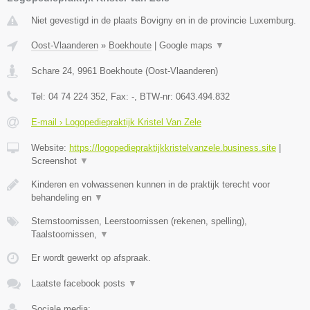
Niet gevestigd in de plaats Bovigny en in de provincie Luxemburg.
Oost-Vlaanderen
»
Boekhoute
|
Google maps
▼
Schare 24
,
9961
Boekhoute
(
Oost-Vlaanderen
)
Tel:
04 74 224 352
, Fax:
-
, BTW-nr:
0643.494.832
E-mail › Logopediepraktijk Kristel Van Zele
Website:
https://logopediepraktijkkristelvanzele.business.site
|
Screenshot
▼
Kinderen en volwassenen kunnen in de praktijk terecht voor
behandeling en
▼
Stemstoornissen, Leerstoornissen (rekenen, spelling),
Taalstoornissen,
▼
Er wordt gewerkt op afspraak.
Laatste facebook posts
▼
Sociale media: