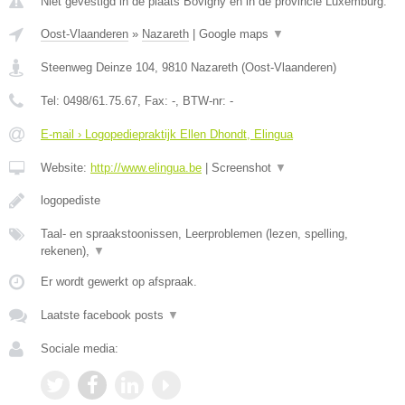
Niet gevestigd in de plaats Bovigny en in de provincie Luxemburg.
Oost-Vlaanderen
»
Nazareth
|
Google maps
▼
Steenweg Deinze 104
,
9810
Nazareth
(
Oost-Vlaanderen
)
Tel:
0498/61.75.67
, Fax:
-
, BTW-nr:
-
E-mail › Logopediepraktijk Ellen Dhondt, Elingua
Website:
http://www.elingua.be
|
Screenshot
▼
logopediste
Taal- en spraakstoonissen, Leerproblemen (lezen, spelling,
rekenen),
▼
Er wordt gewerkt op afspraak.
Laatste facebook posts
▼
Sociale media: