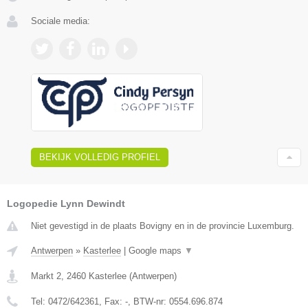
Sociale media:
BEKIJK VOLLEDIG PROFIEL
Logopedie Lynn Dewindt
Niet gevestigd in de plaats Bovigny en in de provincie Luxemburg.
Antwerpen
»
Kasterlee
|
Google maps
▼
Markt 2
,
2460
Kasterlee
(
Antwerpen
)
Tel:
0472/642361
, Fax:
-
, BTW-nr:
0554.696.874