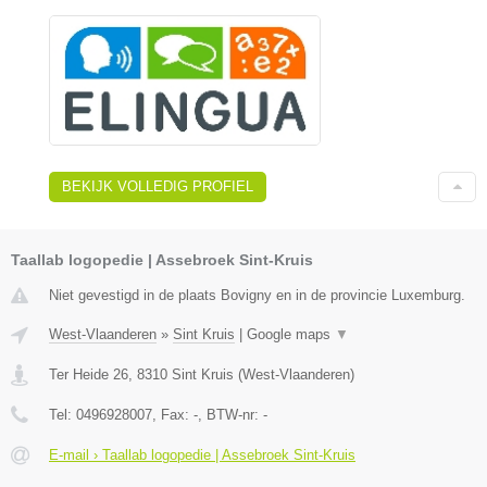
BEKIJK VOLLEDIG PROFIEL
Taallab logopedie | Assebroek Sint-Kruis
Niet gevestigd in de plaats Bovigny en in de provincie Luxemburg.
West-Vlaanderen
»
Sint Kruis
|
Google maps
▼
Ter Heide 26
,
8310
Sint Kruis
(
West-Vlaanderen
)
Tel:
0496928007
, Fax:
-
, BTW-nr:
-
E-mail › Taallab logopedie | Assebroek Sint-Kruis