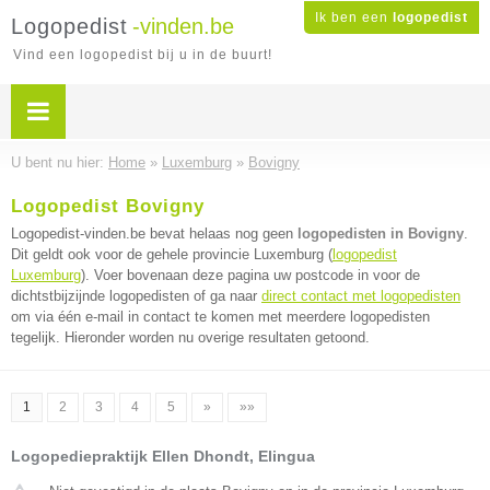
Ik ben een
logopedist
Logopedist
-vinden.be
Vind een logopedist bij u in de buurt!
U bent nu hier:
Home
»
Luxemburg
»
Bovigny
Logopedist Bovigny
Logopedist-vinden.be bevat helaas nog geen
logopedisten in Bovigny
.
Dit geldt ook voor de gehele provincie Luxemburg (
logopedist
Luxemburg
). Voer bovenaan deze pagina uw postcode in voor de
dichtstbijzijnde logopedisten of ga naar
direct contact met logopedisten
om via één e-mail in contact te komen met meerdere logopedisten
tegelijk. Hieronder worden nu overige resultaten getoond.
1
2
3
4
5
»
»»
Logopediepraktijk Ellen Dhondt, Elingua