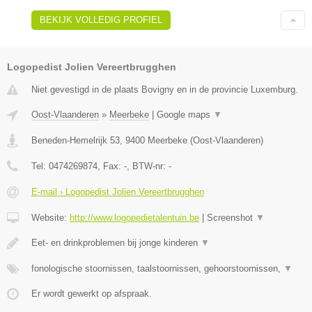
BEKIJK VOLLEDIG PROFIEL
Logopedist Jolien Vereertbrugghen
Niet gevestigd in de plaats Bovigny en in de provincie Luxemburg.
Oost-Vlaanderen
»
Meerbeke
|
Google maps
▼
Beneden-Hemelrijk 53
,
9400
Meerbeke
(
Oost-Vlaanderen
)
Tel:
0474269874
, Fax:
-
, BTW-nr:
-
E-mail › Logopedist Jolien Vereertbrugghen
Website:
http://www.logopedietalentuin.be
|
Screenshot
▼
Eet- en drinkproblemen bij jonge kinderen
▼
fonologische stoornissen, taalstoornissen, gehoorstoornissen,
▼
Er wordt gewerkt op afspraak.