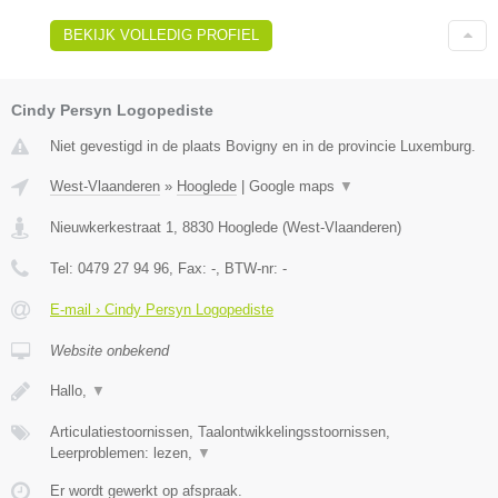
BEKIJK VOLLEDIG PROFIEL
Cindy Persyn Logopediste
Niet gevestigd in de plaats Bovigny en in de provincie Luxemburg.
West-Vlaanderen
»
Hooglede
|
Google maps
▼
Nieuwkerkestraat 1
,
8830
Hooglede
(
West-Vlaanderen
)
Tel:
0479 27 94 96
, Fax:
-
, BTW-nr:
-
E-mail › Cindy Persyn Logopediste
Website onbekend
Hallo,
▼
Articulatiestoornissen, Taalontwikkelingsstoornissen,
Leerproblemen: lezen,
▼
Er wordt gewerkt op afspraak.