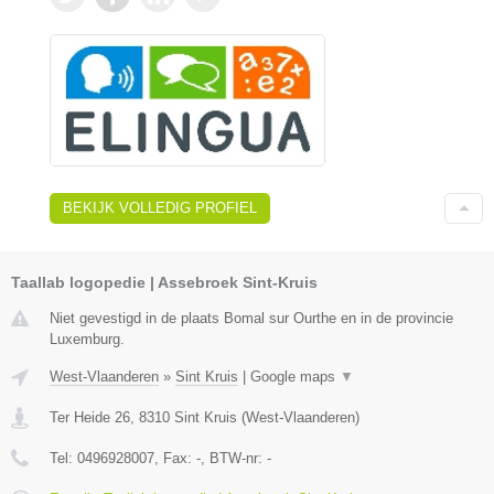
BEKIJK VOLLEDIG PROFIEL
Taallab logopedie | Assebroek Sint-Kruis
Niet gevestigd in de plaats Bomal sur Ourthe en in de provincie
Luxemburg.
West-Vlaanderen
»
Sint Kruis
|
Google maps
▼
Ter Heide 26
,
8310
Sint Kruis
(
West-Vlaanderen
)
Tel:
0496928007
, Fax:
-
, BTW-nr:
-