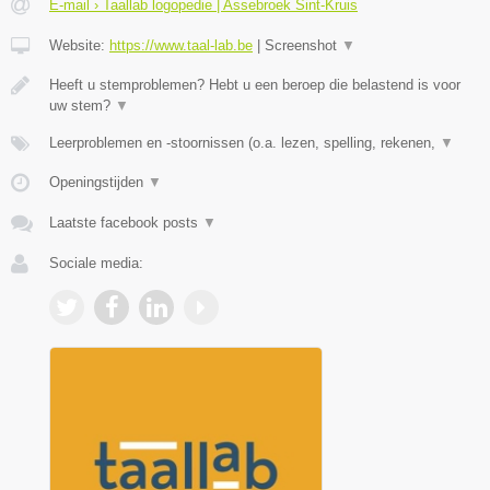
E-mail › Taallab logopedie | Assebroek Sint-Kruis
Website:
https://www.taal-lab.be
|
Screenshot
▼
Heeft u stemproblemen? Hebt u een beroep die belastend is voor
uw stem?
▼
Leerproblemen en -stoornissen (o.a. lezen, spelling, rekenen,
▼
Openingstijden
▼
Laatste facebook posts
▼
Sociale media: