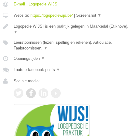
E-mail › Logopedie WIJS!
Website:
https://logopediewijs.be/
|
Screenshot
▼
Logopedie WIJS! is een praktijk gelegen in Maarkedal (Etikhove).
▼
Leerstoornissen (lezen, spelling en rekenen), Articulatie,
Taalstoornissen,
▼
Openingstijden
▼
Laatste facebook posts
▼
Sociale media: