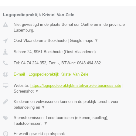
Logopediepraktijk Kristel Van Zele
Niet gevestigd in de plaats Bomal sur Ourthe en in de provincie
Luxemburg.
Oost-Vlaanderen
»
Boekhoute
|
Google maps
▼
Schare 24
,
9961
Boekhoute
(
Oost-Vlaanderen
)
Tel:
04 74 224 352
, Fax:
-
, BTW-nr:
0643.494.832
E-mail › Logopediepraktijk Kristel Van Zele
Website:
https://logopediepraktijkkristelvanzele.business.site
|
Screenshot
▼
Kinderen en volwassenen kunnen in de praktijk terecht voor
behandeling en
▼
Stemstoornissen, Leerstoornissen (rekenen, spelling),
Taalstoornissen,
▼
Er wordt gewerkt op afspraak.