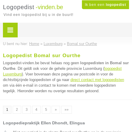
Ik ben een
logopedist
Logopedist
-vinden.be
Vind een logopedist bij u in de buurt!
U bent nu hier:
Home
»
Luxemburg
»
Bomal sur Ourthe
Logopedist Bomal sur Ourthe
Logopedist-vinden.be bevat helaas nog geen
logopedisten in Bomal sur
Ourthe
. Dit geldt ook voor de gehele provincie Luxemburg (
logopedist
Luxemburg
). Voer bovenaan deze pagina uw postcode in voor de
dichtstbijzijnde logopedisten of ga naar
direct contact met logopedisten
om via één e-mail in contact te komen met meerdere logopedisten
tegelijk. Hieronder worden nu overige resultaten getoond.
1
2
3
4
5
»
»»
Logopediepraktijk Ellen Dhondt, Elingua