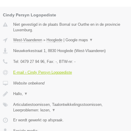
Cindy Persyn Logopediste
Niet gevestigd in de plaats Bomal sur Ourthe en in de provincie
Luxemburg.
West-Vlaanderen
»
Hooglede
|
Google maps
▼
Nieuwkerkestraat 1
,
8830
Hooglede
(
West-Vlaanderen
)
Tel:
0479 27 94 96
, Fax:
-
, BTW-nr:
-
E-mail › Cindy Persyn Logopediste
Website onbekend
Hallo,
▼
Articulatiestoornissen, Taalontwikkelingsstoornissen,
Leerproblemen: lezen,
▼
Er wordt gewerkt op afspraak.
Sociale media: