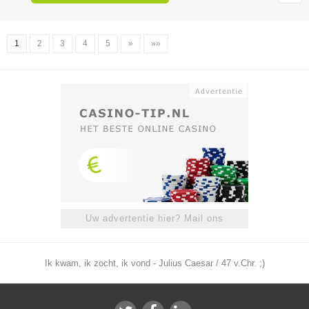
1
2
3
4
5
»
»»
Uw advertentie hier? Mail ons
Ik kwam, ik zocht, ik vond - Julius Caesar / 47 v.Chr. ;)