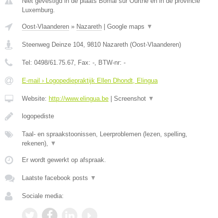
Niet gevestigd in de plaats Bomal sur Ourthe en in de provincie
Luxemburg.
Oost-Vlaanderen
»
Nazareth
|
Google maps
▼
Steenweg Deinze 104
,
9810
Nazareth
(
Oost-Vlaanderen
)
Tel:
0498/61.75.67
, Fax:
-
, BTW-nr:
-
E-mail › Logopediepraktijk Ellen Dhondt, Elingua
Website:
http://www.elingua.be
|
Screenshot
▼
logopediste
Taal- en spraakstoonissen, Leerproblemen (lezen, spelling,
rekenen),
▼
Er wordt gewerkt op afspraak.
Laatste facebook posts
▼
Sociale media: