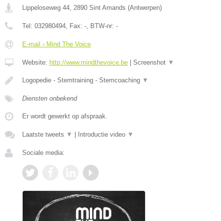
Lippeloseweg 44
,
2890
Sint Amands
(
Antwerpen
)
Tel:
032980494
, Fax:
-
, BTW-nr:
-
E-mail › Mind The Voice
Website:
http://www.mindthevoice.be
|
Screenshot
▼
Logopedie - Stemtraining - Stemcoaching
▼
Diensten onbekend
Er wordt gewerkt op afspraak.
Laatste tweets
▼
|
Introductie video
▼
Sociale media: