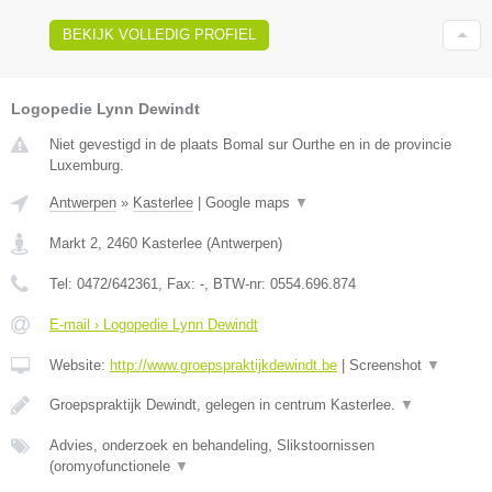
BEKIJK VOLLEDIG PROFIEL
Logopedie Lynn Dewindt
Niet gevestigd in de plaats Bomal sur Ourthe en in de provincie
Luxemburg.
Antwerpen
»
Kasterlee
|
Google maps
▼
Markt 2
,
2460
Kasterlee
(
Antwerpen
)
Tel:
0472/642361
, Fax:
-
, BTW-nr:
0554.696.874
E-mail › Logopedie Lynn Dewindt
Website:
http://www.groepspraktijkdewindt.be
|
Screenshot
▼
Groepspraktijk Dewindt, gelegen in centrum Kasterlee.
▼
Advies, onderzoek en behandeling, Slikstoornissen
(oromyofunctionele
▼