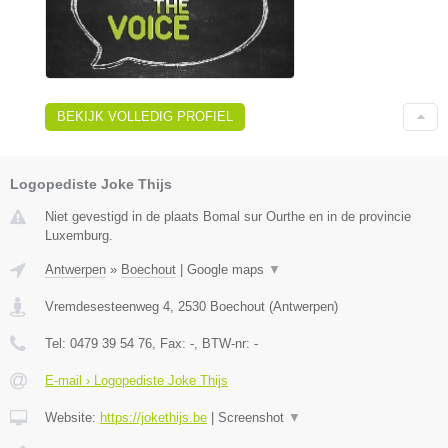
BEKIJK VOLLEDIG PROFIEL
Logopediste Joke Thijs
Niet gevestigd in de plaats Bomal sur Ourthe en in de provincie
Luxemburg.
Antwerpen
»
Boechout
|
Google maps
▼
Vremdesesteenweg 4
,
2530
Boechout
(
Antwerpen
)
Tel:
0479 39 54 76
, Fax:
-
, BTW-nr:
-
E-mail › Logopediste Joke Thijs
Website:
https://jokethijs.be
|
Screenshot
▼