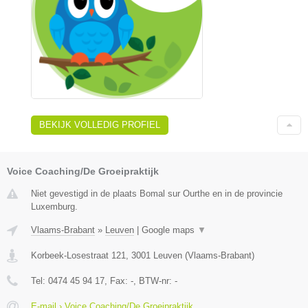
BEKIJK VOLLEDIG PROFIEL
Voice Coaching/De Groeipraktijk
Niet gevestigd in de plaats Bomal sur Ourthe en in de provincie
Luxemburg.
Vlaams-Brabant
»
Leuven
|
Google maps
▼
Korbeek-Losestraat 121
,
3001
Leuven
(
Vlaams-Brabant
)
Tel:
0474 45 94 17
, Fax:
-
, BTW-nr:
-
E-mail › Voice Coaching/De Groeipraktijk