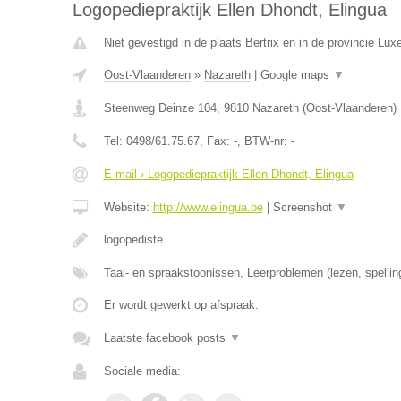
Logopediepraktijk Ellen Dhondt, Elingua
Niet gevestigd in de plaats Bertrix en in de provincie Lu
Oost-Vlaanderen
»
Nazareth
|
Google maps
▼
Steenweg Deinze 104
,
9810
Nazareth
(
Oost-Vlaanderen
)
Tel:
0498/61.75.67
, Fax:
-
, BTW-nr:
-
E-mail › Logopediepraktijk Ellen Dhondt, Elingua
Website:
http://www.elingua.be
|
Screenshot
▼
logopediste
Taal- en spraakstoonissen, Leerproblemen (lezen, spellin
Er wordt gewerkt op afspraak.
Laatste facebook posts
▼
Sociale media: