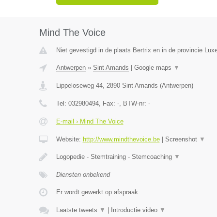
Mind The Voice
Niet gevestigd in de plaats Bertrix en in de provincie Lu
Antwerpen
»
Sint Amands
|
Google maps
▼
Lippeloseweg 44
,
2890
Sint Amands
(
Antwerpen
)
Tel:
032980494
, Fax:
-
, BTW-nr:
-
E-mail › Mind The Voice
Website:
http://www.mindthevoice.be
|
Screenshot
▼
Logopedie - Stemtraining - Stemcoaching
▼
Diensten onbekend
Er wordt gewerkt op afspraak.
Laatste tweets
▼
|
Introductie video
▼