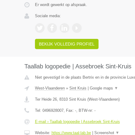
Er wordt gewerkt op afspraak.
Sociale media:
BEKIJK VOLLEDIG PROFIEL
Taallab logopedie | Assebroek Sint-Kruis
Niet gevestigd in de plaats Bertrix en in de provincie Lu
West-Vlaanderen
»
Sint Kruis
|
Google maps
▼
Ter Heide 26
,
8310
Sint Kruis
(
West-Vlaanderen
)
Tel:
0496928007
, Fax:
-
, BTW-nr:
-
E-mail › Taallab logopedie | Assebroek Sint-Kruis
Website:
https://www.taal-lab.be
|
Screenshot
▼