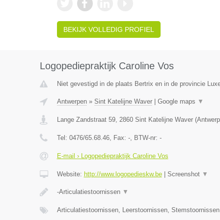
BEKIJK VOLLEDIG PROFIEL
Logopediepraktijk Caroline Vos
Niet gevestigd in de plaats Bertrix en in de provincie Lu
Antwerpen
»
Sint Katelijne Waver
|
Google maps
▼
Lange Zandstraat 59
,
2860
Sint Katelijne Waver
(
Antwerp
Tel:
0476/65.68.46
, Fax:
-
, BTW-nr:
-
E-mail › Logopediepraktijk Caroline Vos
Website:
http://www.logopedieskw.be
|
Screenshot
▼
-Articulatiestoornissen
▼
Articulatiestoornissen, Leerstoornissen, Stemstoornisse