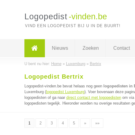
Logopedist
-vinden.be
VIND EEN LOGOPEDIST BIJ U IN DE BUURT!
Nieuws
Zoeken
Contact
U bent nu hier:
Home
»
Luxemburg
»
Bertrix
Logopedist Bertrix
Logopedist-vinden.be bevat helaas nog geen
logopedisten in B
Luxemburg (
logopedist Luxemburg
). Voer bovenaan deze pagina
logopedisten of ga naar
direct contact met logopedisten
om via 
logopedisten tegelijk. Hieronder worden nu overige resultaten g
1
2
3
4
5
»
»»