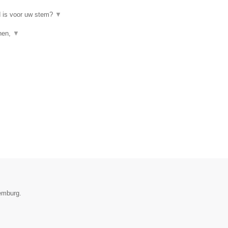
d is voor uw stem?
▼
enen,
▼
xemburg.