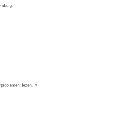
xemburg.
erproblemen: lezen,
▼