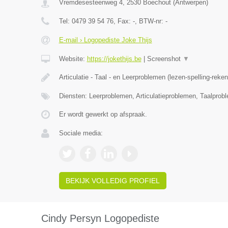
Vremdesesteenweg 4
,
2530
Boechout
(
Antwerpen
)
Tel:
0479 39 54 76
, Fax:
-
, BTW-nr:
-
E-mail › Logopediste Joke Thijs
Website:
https://jokethijs.be
|
Screenshot
▼
Articulatie - Taal - en Leerproblemen (lezen-spelling-reke
Diensten: Leerproblemen, Articulatieproblemen, Taalprob
Er wordt gewerkt op afspraak.
Sociale media:
BEKIJK VOLLEDIG PROFIEL
Cindy Persyn Logopediste