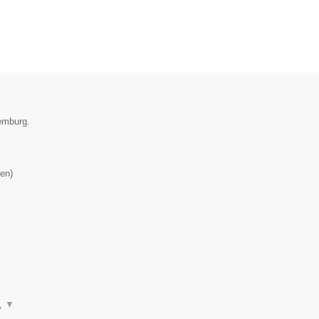
xemburg.
en
)
n,
▼