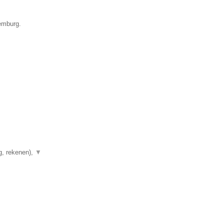
xemburg.
g, rekenen),
▼