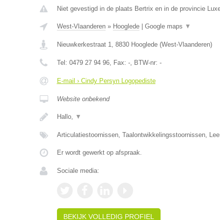
Niet gevestigd in de plaats Bertrix en in de provincie Lu
West-Vlaanderen
»
Hooglede
|
Google maps
▼
Nieuwkerkestraat 1
,
8830
Hooglede
(
West-Vlaanderen
)
Tel:
0479 27 94 96
, Fax:
-
, BTW-nr:
-
E-mail › Cindy Persyn Logopediste
Website onbekend
Hallo,
▼
Articulatiestoornissen, Taalontwikkelingsstoornissen, Le
Er wordt gewerkt op afspraak.
Sociale media:
BEKIJK VOLLEDIG PROFIEL