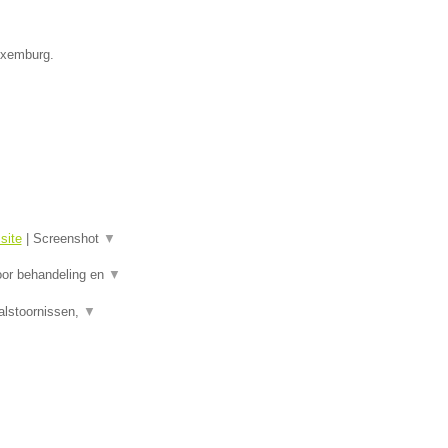
Luxemburg.
site
|
Screenshot
▼
oor behandeling en
▼
alstoornissen,
▼