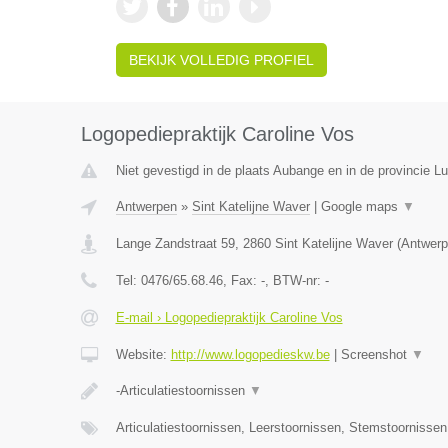
BEKIJK VOLLEDIG PROFIEL
Logopediepraktijk Caroline Vos
Niet gevestigd in de plaats Aubange en in de provincie 
Antwerpen
»
Sint Katelijne Waver
|
Google maps
▼
Lange Zandstraat 59
,
2860
Sint Katelijne Waver
(
Antwerp
Tel:
0476/65.68.46
, Fax:
-
, BTW-nr:
-
E-mail › Logopediepraktijk Caroline Vos
Website:
http://www.logopedieskw.be
|
Screenshot
▼
-Articulatiestoornissen
▼
Articulatiestoornissen, Leerstoornissen, Stemstoornisse