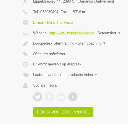
Lippeloseweg 44
,
2890
Sint Amands
(
Antwerpen
)
Tel:
032980494
, Fax:
-
, BTW-nr:
-
E-mail › Mind The Voice
Website:
http://www.mindthevoice.be
|
Screenshot
▼
Logopedie - Stemtraining - Stemcoaching
▼
Diensten onbekend
Er wordt gewerkt op afspraak.
Laatste tweets
▼
|
Introductie video
▼
Sociale media:
BEKIJK VOLLEDIG PROFIEL