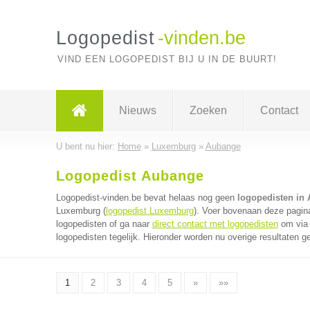
Logopedist
-vinden.be
VIND EEN LOGOPEDIST BIJ U IN DE BUURT!
Nieuws
Zoeken
Contact
U bent nu hier:
Home
»
Luxemburg
»
Aubange
Logopedist Aubange
Logopedist-vinden.be bevat helaas nog geen
logopedisten in
Luxemburg (
logopedist Luxemburg
). Voer bovenaan deze pagina
logopedisten of ga naar
direct contact met logopedisten
om via 
logopedisten tegelijk. Hieronder worden nu overige resultaten g
1
2
3
4
5
»
»»