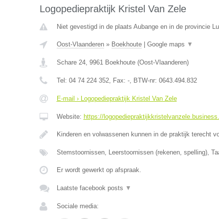
Logopediepraktijk Kristel Van Zele
Niet gevestigd in de plaats Aubange en in de provincie 
Oost-Vlaanderen
»
Boekhoute
|
Google maps
▼
Schare 24
,
9961
Boekhoute
(
Oost-Vlaanderen
)
Tel:
04 74 224 352
, Fax:
-
, BTW-nr:
0643.494.832
E-mail › Logopediepraktijk Kristel Van Zele
Website:
https://logopediepraktijkkristelvanzele.business.
Kinderen en volwassenen kunnen in de praktijk terecht v
Stemstoornissen, Leerstoornissen (rekenen, spelling), Ta
Er wordt gewerkt op afspraak.
Laatste facebook posts
▼
Sociale media: