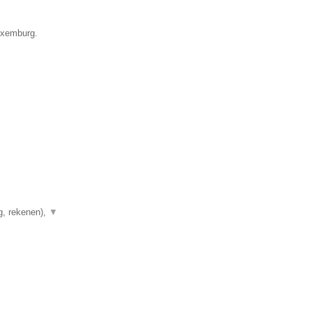
Luxemburg.
g, rekenen),
▼