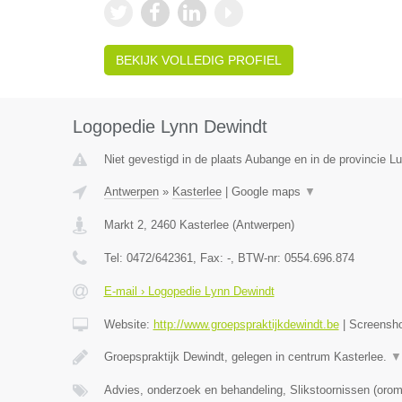
BEKIJK VOLLEDIG PROFIEL
Logopedie Lynn Dewindt
Niet gevestigd in de plaats Aubange en in de provincie 
Antwerpen
»
Kasterlee
|
Google maps
▼
Markt 2
,
2460
Kasterlee
(
Antwerpen
)
Tel:
0472/642361
, Fax:
-
, BTW-nr:
0554.696.874
E-mail › Logopedie Lynn Dewindt
Website:
http://www.groepspraktijkdewindt.be
|
Screensh
Groepspraktijk Dewindt, gelegen in centrum Kasterlee.
▼
Advies, onderzoek en behandeling, Slikstoornissen (oro