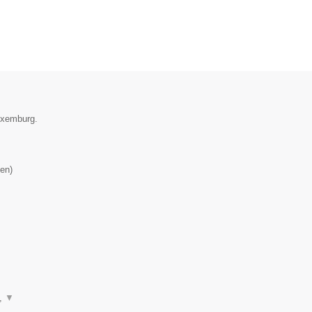
Luxemburg.
en
)
n,
▼