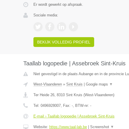
Er wordt gewerkt op afspraak.
Sociale media:
BEKIJK VOLLEDIG PROFIEL
Taallab logopedie | Assebroek Sint-Kruis
Niet gevestigd in de plaats Aubange en in de provincie 
West-Vlaanderen
»
Sint Kruis
|
Google maps
▼
Ter Heide 26
,
8310
Sint Kruis
(
West-Vlaanderen
)
Tel:
0496928007
, Fax:
-
, BTW-nr:
-
E-mail › Taallab logopedie | Assebroek Sint-Kruis
Website:
https://www.taal-lab.be
|
Screenshot
▼