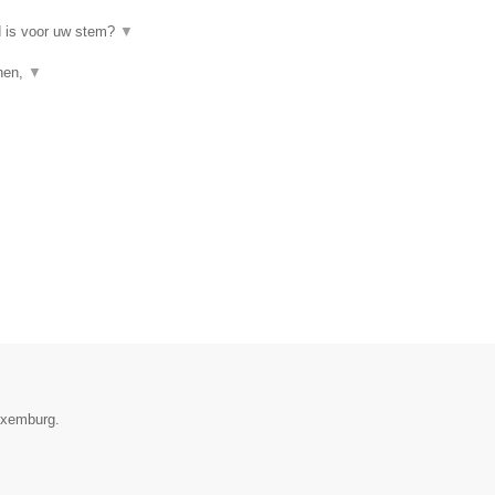
d is voor uw stem?
▼
enen,
▼
Luxemburg.