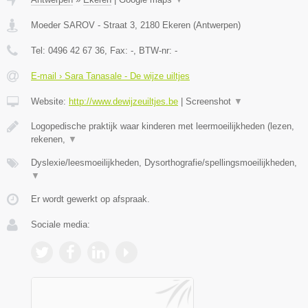
Moeder SAROV - Straat 3
,
2180
Ekeren
(
Antwerpen
)
Tel:
0496 42 67 36
, Fax:
-
, BTW-nr:
-
E-mail › Sara Tanasale - De wijze uiltjes
Website:
http://www.dewijzeuiltjes.be
|
Screenshot
▼
Logopedische praktijk waar kinderen met leermoeilijkheden (lezen,
rekenen,
▼
Dyslexie/leesmoeilijkheden, Dysorthografie/spellingsmoeilijkheden,
▼
Er wordt gewerkt op afspraak.
Sociale media: