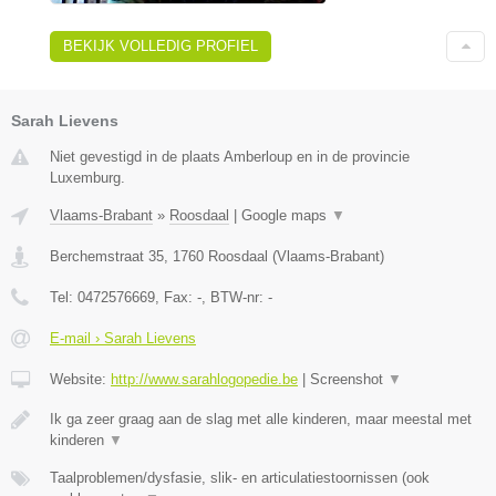
BEKIJK VOLLEDIG PROFIEL
Sarah Lievens
Niet gevestigd in de plaats Amberloup en in de provincie
Luxemburg.
Vlaams-Brabant
»
Roosdaal
|
Google maps
▼
Berchemstraat 35
,
1760
Roosdaal
(
Vlaams-Brabant
)
Tel:
0472576669
, Fax:
-
, BTW-nr:
-
E-mail › Sarah Lievens
Website:
http://www.sarahlogopedie.be
|
Screenshot
▼
Ik ga zeer graag aan de slag met alle kinderen, maar meestal met
kinderen
▼
Taalproblemen/dysfasie, slik- en articulatiestoornissen (ook