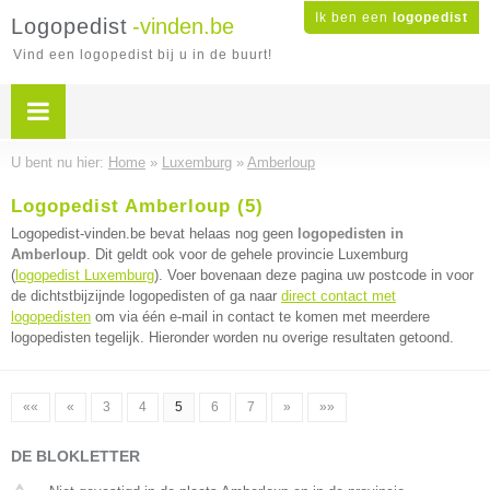
Ik ben een
logopedist
Logopedist
-vinden.be
Vind een logopedist bij u in de buurt!
U bent nu hier:
Home
»
Luxemburg
»
Amberloup
Logopedist Amberloup (5)
Logopedist-vinden.be bevat helaas nog geen
logopedisten in
Amberloup
. Dit geldt ook voor de gehele provincie Luxemburg
(
logopedist Luxemburg
). Voer bovenaan deze pagina uw postcode in voor
de dichtstbijzijnde logopedisten of ga naar
direct contact met
logopedisten
om via één e-mail in contact te komen met meerdere
logopedisten tegelijk. Hieronder worden nu overige resultaten getoond.
««
«
3
4
5
6
7
»
»»
DE BLOKLETTER