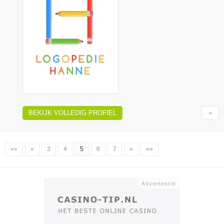
BEKIJK VOLLEDIG PROFIEL
««
«
3
4
5
6
7
»
»»