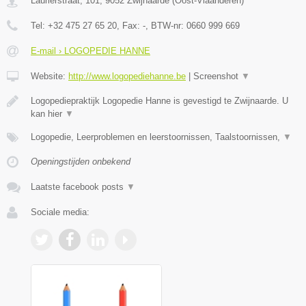
Laurierstraat, 101
,
9052
Zwijnaarde
(
Oost-Vlaanderen
)
Tel:
+32 475 27 65 20
, Fax:
-
, BTW-nr:
0660 999 669
E-mail › LOGOPEDIE HANNE
Website:
http://www.logopediehanne.be
|
Screenshot
▼
Logopediepraktijk Logopedie Hanne is gevestigd te Zwijnaarde. U
kan hier
▼
Logopedie, Leerproblemen en leerstoornissen, Taalstoornissen,
▼
Openingstijden onbekend
Laatste facebook posts
▼
Sociale media: