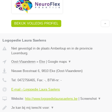
BEKIJK VOLLEDIG PROFIEL
Logopedie Laura Saelens
Niet gevestigd in de plaats Amberloup en in de provincie
Luxemburg.
Oost-Vlaanderen
»
Eke
|
Google maps
▼
Nieuwe Bosstraat 6
,
9810
Eke
(
Oost-Vlaanderen
)
Tel:
0472756465
, Fax:
-
, BTW-nr:
-
E-mail › Logopedie Laura Saelens
Website:
http://www.logopedielaurasaelens.be
|
Screenshot
▼
Je kan bij mij terecht voor:
▼