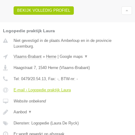
BEKIJK VOLLEDIG PROFIEL
Logopedie praktijk Laura
Niet gevestigd in de plaats Amberloup en in de provincie
Luxemburg.
Vlaams-Brabant
»
Herne
|
Google maps
▼
Haagstraat 7
,
1540
Herne
(
Vlaams-Brabant
)
Tel:
0479/20.54.13
, Fax:
-
, BTW-nr:
-
E-mail › Logopedie praktijk Laura
Website onbekend
Aanbod
▼
Diensten: Logopedie (Laura De Ryck)
Er wordt gewerkt op afspraak.