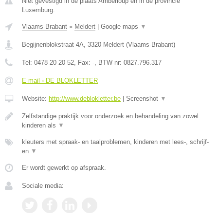
Niet gevestigd in de plaats Amberloup en in de provincie
Luxemburg.
Vlaams-Brabant
»
Meldert
|
Google maps
▼
Begijnenblokstraat 4A
,
3320
Meldert
(
Vlaams-Brabant
)
Tel:
0478 20 20 52
, Fax:
-
, BTW-nr:
0827.796.317
E-mail › DE BLOKLETTER
Website:
http://www.deblokletter.be
|
Screenshot
▼
Zelfstandige praktijk voor onderzoek en behandeling van zowel
kinderen als
▼
kleuters met spraak- en taalproblemen, kinderen met lees-, schrijf-
en
▼
Er wordt gewerkt op afspraak.
Sociale media: