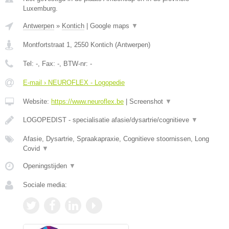
Luxemburg.
Antwerpen
»
Kontich
|
Google maps
▼
Montfortstraat 1
,
2550
Kontich
(
Antwerpen
)
Tel:
-
, Fax:
-
, BTW-nr:
-
E-mail › NEUROFLEX - Logopedie
Website:
https://www.neuroflex.be
|
Screenshot
▼
LOGOPEDIST - specialisatie afasie/dysartrie/cognitieve
▼
Afasie, Dysartrie, Spraakapraxie, Cognitieve stoornissen, Long
Covid
▼
Openingstijden
▼
Sociale media: