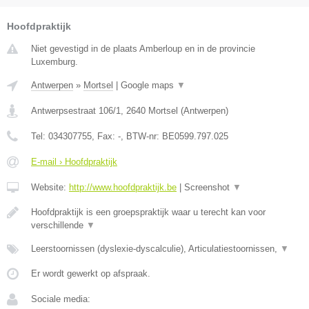
Hoofdpraktijk
Niet gevestigd in de plaats Amberloup en in de provincie
Luxemburg.
Antwerpen
»
Mortsel
|
Google maps
▼
Antwerpsestraat 106/1
,
2640
Mortsel
(
Antwerpen
)
Tel:
034307755
, Fax:
-
, BTW-nr:
BE0599.797.025
E-mail › Hoofdpraktijk
Website:
http://www.hoofdpraktijk.be
|
Screenshot
▼
Hoofdpraktijk is een groepspraktijk waar u terecht kan voor
verschillende
▼
Leerstoornissen (dyslexie-dyscalculie), Articulatiestoornissen,
▼
Er wordt gewerkt op afspraak.
Sociale media: