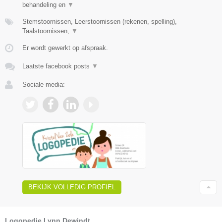
behandeling en
▼
Stemstoornissen, Leerstoornissen (rekenen, spelling),
Taalstoornissen,
▼
Er wordt gewerkt op afspraak.
Laatste facebook posts
▼
Sociale media:
BEKIJK VOLLEDIG PROFIEL
Logopedie Lynn Dewindt