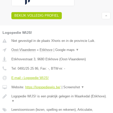
BEKIJK VOLLEDIG PROFIEL
Logopedie WIJS!
Niet gevestigd in de plaats Xhoris en in de provincie Luik.
Oost-Vlaanderen
»
Etikhove
|
Google maps
▼
Etikhovestraat 3
,
9680
Etikhove
(
Oost-Vlaanderen
)
Tel:
0491/25 25 86
, Fax:
-
, BTW-nr:
-
E-mail › Logopedie WIJS!
Website:
https://logopediewijs.be/
|
Screenshot
▼
Logopedie WIJS! is een praktijk gelegen in Maarkedal (Etikhove).
▼
Leerstoornissen (lezen, spelling en rekenen), Articulatie,