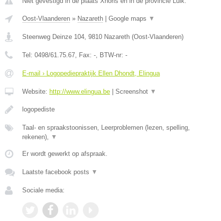
Niet gevestigd in de plaats Xhoris en in de provincie Luik.
Oost-Vlaanderen
»
Nazareth
|
Google maps
▼
Steenweg Deinze 104
,
9810
Nazareth
(
Oost-Vlaanderen
)
Tel:
0498/61.75.67
, Fax:
-
, BTW-nr:
-
E-mail › Logopediepraktijk Ellen Dhondt, Elingua
Website:
http://www.elingua.be
|
Screenshot
▼
logopediste
Taal- en spraakstoonissen, Leerproblemen (lezen, spelling,
rekenen),
▼
Er wordt gewerkt op afspraak.
Laatste facebook posts
▼
Sociale media: