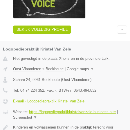
BEKIJK VOLLEDIG PROFIEL
Logopediepraktijk Kristel Van Zele
Niet gevestigd in de plaats Xhoris en in de provincie Luik.
Oost-Vlaanderen
»
Boekhoute
|
Google maps
▼
Schare 24
,
9961
Boekhoute
(
Oost-Vlaanderen
)
Tel:
04 74 224 352
, Fax:
-
, BTW-nr:
0643.494.832
E-mail › Logopediepraktijk Kristel Van Zele
Website:
https://logopediepraktijkkristelvanzele.business.site
|
Screenshot
▼
Kinderen en volwassenen kunnen in de praktijk terecht voor