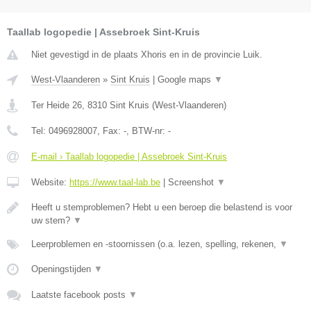
Taallab logopedie | Assebroek Sint-Kruis
Niet gevestigd in de plaats Xhoris en in de provincie Luik.
West-Vlaanderen
»
Sint Kruis
|
Google maps
▼
Ter Heide 26
,
8310
Sint Kruis
(
West-Vlaanderen
)
Tel:
0496928007
, Fax:
-
, BTW-nr:
-
E-mail › Taallab logopedie | Assebroek Sint-Kruis
Website:
https://www.taal-lab.be
|
Screenshot
▼
Heeft u stemproblemen? Hebt u een beroep die belastend is voor
uw stem?
▼
Leerproblemen en -stoornissen (o.a. lezen, spelling, rekenen,
▼
Openingstijden
▼
Laatste facebook posts
▼