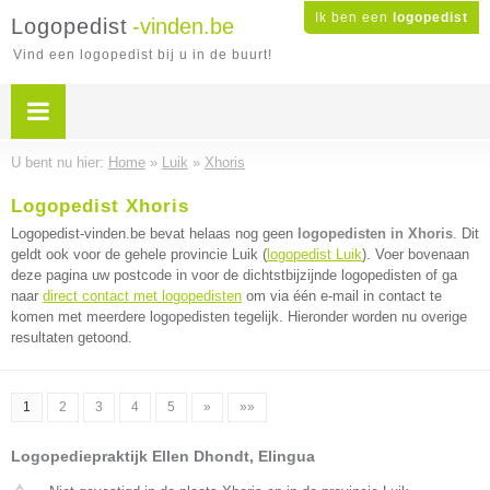
Ik ben een
logopedist
Logopedist
-vinden.be
Vind een logopedist bij u in de buurt!
U bent nu hier:
Home
»
Luik
»
Xhoris
Logopedist Xhoris
Logopedist-vinden.be bevat helaas nog geen
logopedisten in Xhoris
. Dit
geldt ook voor de gehele provincie Luik (
logopedist Luik
). Voer bovenaan
deze pagina uw postcode in voor de dichtstbijzijnde logopedisten of ga
naar
direct contact met logopedisten
om via één e-mail in contact te
komen met meerdere logopedisten tegelijk. Hieronder worden nu overige
resultaten getoond.
1
2
3
4
5
»
»»
Logopediepraktijk Ellen Dhondt, Elingua