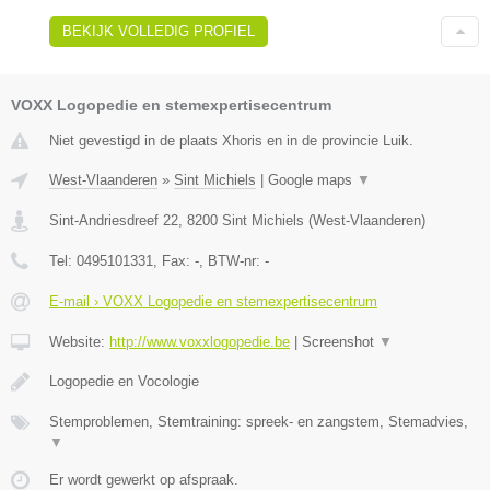
BEKIJK VOLLEDIG PROFIEL
VOXX Logopedie en stemexpertisecentrum
Niet gevestigd in de plaats Xhoris en in de provincie Luik.
West-Vlaanderen
»
Sint Michiels
|
Google maps
▼
Sint-Andriesdreef 22
,
8200
Sint Michiels
(
West-Vlaanderen
)
Tel:
0495101331
, Fax:
-
, BTW-nr:
-
E-mail › VOXX Logopedie en stemexpertisecentrum
Website:
http://www.voxxlogopedie.be
|
Screenshot
▼
Logopedie en Vocologie
Stemproblemen, Stemtraining: spreek- en zangstem, Stemadvies,
▼
Er wordt gewerkt op afspraak.