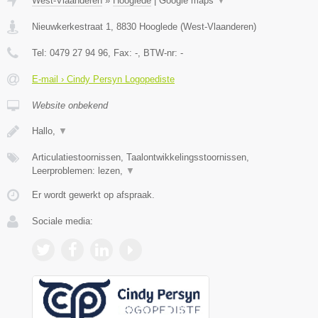
West-Vlaanderen
»
Hooglede
|
Google maps
▼
Nieuwkerkestraat 1
,
8830
Hooglede
(
West-Vlaanderen
)
Tel:
0479 27 94 96
, Fax:
-
, BTW-nr:
-
E-mail › Cindy Persyn Logopediste
Website onbekend
Hallo,
▼
Articulatiestoornissen, Taalontwikkelingsstoornissen,
Leerproblemen: lezen,
▼
Er wordt gewerkt op afspraak.
Sociale media: