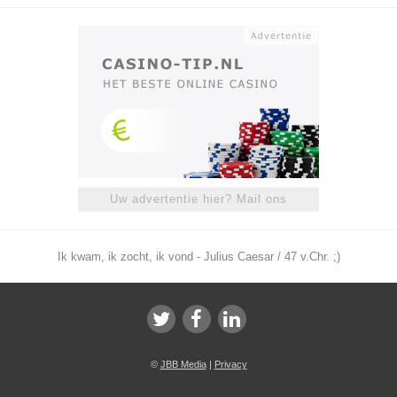
Uw advertentie hier? Mail ons
Ik kwam, ik zocht, ik vond - Julius Caesar / 47 v.Chr. ;)
©
JBB Media
|
Privacy