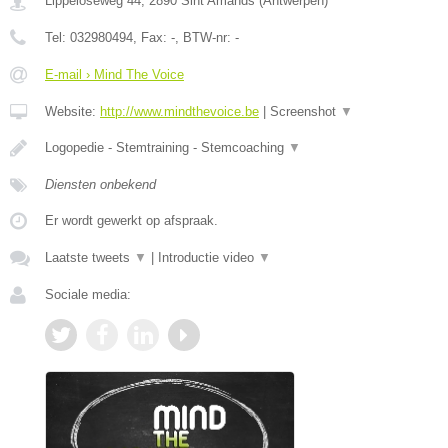
Lippeloseweg 44
,
2890
Sint Amands
(
Antwerpen
)
Tel:
032980494
, Fax:
-
, BTW-nr:
-
E-mail › Mind The Voice
Website:
http://www.mindthevoice.be
|
Screenshot
▼
Logopedie - Stemtraining - Stemcoaching
▼
Diensten onbekend
Er wordt gewerkt op afspraak.
Laatste tweets
▼
|
Introductie video
▼
Sociale media: