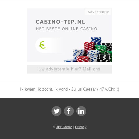
Uw advertentie hier? Mail ons
Ik kwam, ik zocht, ik vond - Julius Caesar / 47 v.Chr. ;)
©
JBB Media
|
Privacy