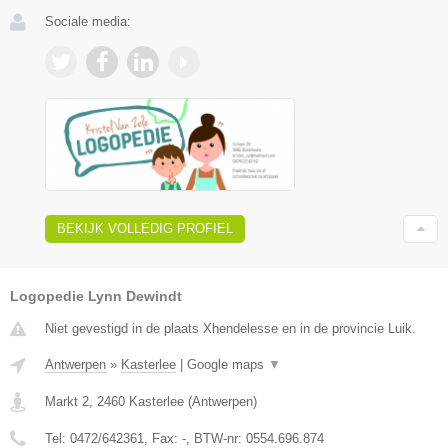
Sociale media:
BEKIJK VOLLEDIG PROFIEL
Logopedie Lynn Dewindt
Niet gevestigd in de plaats Xhendelesse en in de provincie Luik.
Antwerpen
»
Kasterlee
|
Google maps
▼
Markt 2
,
2460
Kasterlee
(
Antwerpen
)
Tel:
0472/642361
, Fax:
-
, BTW-nr:
0554.696.874