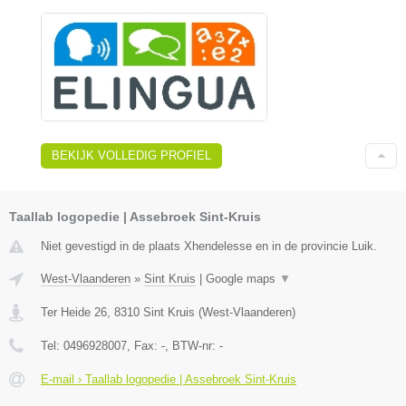
BEKIJK VOLLEDIG PROFIEL
Taallab logopedie | Assebroek Sint-Kruis
Niet gevestigd in de plaats Xhendelesse en in de provincie Luik.
West-Vlaanderen
»
Sint Kruis
|
Google maps
▼
Ter Heide 26
,
8310
Sint Kruis
(
West-Vlaanderen
)
Tel:
0496928007
, Fax:
-
, BTW-nr:
-
E-mail › Taallab logopedie | Assebroek Sint-Kruis