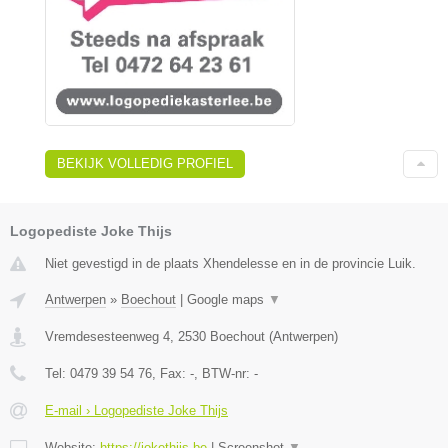
BEKIJK VOLLEDIG PROFIEL
Logopediste Joke Thijs
Niet gevestigd in de plaats Xhendelesse en in de provincie Luik.
Antwerpen
»
Boechout
|
Google maps
▼
Vremdesesteenweg 4
,
2530
Boechout
(
Antwerpen
)
Tel:
0479 39 54 76
, Fax:
-
, BTW-nr:
-
E-mail › Logopediste Joke Thijs
Website:
https://jokethijs.be
|
Screenshot
▼