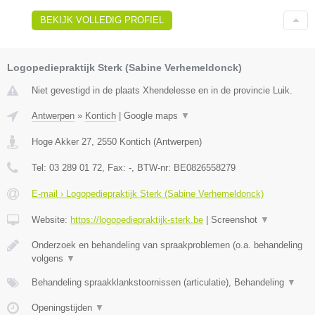
BEKIJK VOLLEDIG PROFIEL
Logopediepraktijk Sterk (Sabine Verhemeldonck)
Niet gevestigd in de plaats Xhendelesse en in de provincie Luik.
Antwerpen
»
Kontich
|
Google maps
▼
Hoge Akker 27
,
2550
Kontich
(
Antwerpen
)
Tel:
03 289 01 72
, Fax:
-
, BTW-nr:
BE0826558279
E-mail › Logopediepraktijk Sterk (Sabine Verhemeldonck)
Website:
https://logopediepraktijk-sterk.be
|
Screenshot
▼
Onderzoek en behandeling van spraakproblemen (o.a. behandeling
volgens
▼
Behandeling spraakklankstoornissen (articulatie), Behandeling
▼
Openingstijden
▼