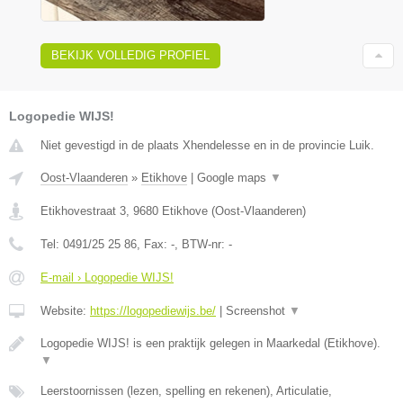
BEKIJK VOLLEDIG PROFIEL
Logopedie WIJS!
Niet gevestigd in de plaats Xhendelesse en in de provincie Luik.
Oost-Vlaanderen
»
Etikhove
|
Google maps
▼
Etikhovestraat 3
,
9680
Etikhove
(
Oost-Vlaanderen
)
Tel:
0491/25 25 86
, Fax:
-
, BTW-nr:
-
E-mail › Logopedie WIJS!
Website:
https://logopediewijs.be/
|
Screenshot
▼
Logopedie WIJS! is een praktijk gelegen in Maarkedal (Etikhove).
▼
Leerstoornissen (lezen, spelling en rekenen), Articulatie,