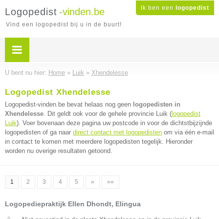
Ik ben een
logopedist
Logopedist
-vinden.be
Vind een logopedist bij u in de buurt!
U bent nu hier:
Home
»
Luik
»
Xhendelesse
Logopedist Xhendelesse
Logopedist-vinden.be bevat helaas nog geen
logopedisten in
Xhendelesse
. Dit geldt ook voor de gehele provincie Luik (
logopedist
Luik
). Voer bovenaan deze pagina uw postcode in voor de dichtstbijzijnde
logopedisten of ga naar
direct contact met logopedisten
om via één e-mail
in contact te komen met meerdere logopedisten tegelijk. Hieronder
worden nu overige resultaten getoond.
1
2
3
4
5
»
»»
Logopediepraktijk Ellen Dhondt, Elingua