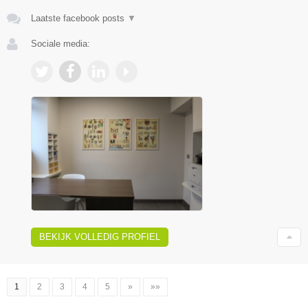
Laatste facebook posts
▼
Sociale media:
BEKIJK VOLLEDIG PROFIEL
1
2
3
4
5
»
»»