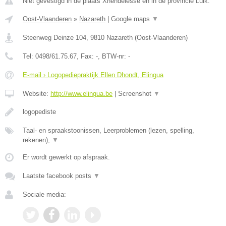
Niet gevestigd in de plaats Xhendelesse en in de provincie Luik.
Oost-Vlaanderen
»
Nazareth
|
Google maps
▼
Steenweg Deinze 104
,
9810
Nazareth
(
Oost-Vlaanderen
)
Tel:
0498/61.75.67
, Fax:
-
, BTW-nr:
-
E-mail › Logopediepraktijk Ellen Dhondt, Elingua
Website:
http://www.elingua.be
|
Screenshot
▼
logopediste
Taal- en spraakstoonissen, Leerproblemen (lezen, spelling,
rekenen),
▼
Er wordt gewerkt op afspraak.
Laatste facebook posts
▼
Sociale media: