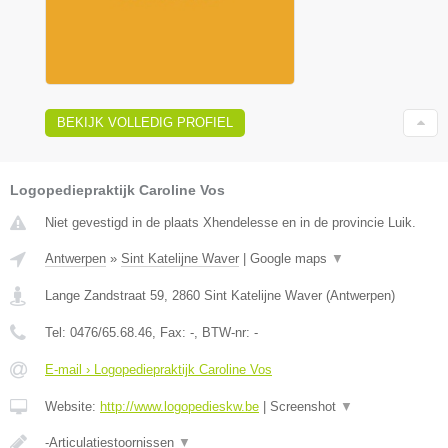
BEKIJK VOLLEDIG PROFIEL
Logopediepraktijk Caroline Vos
Niet gevestigd in de plaats Xhendelesse en in de provincie Luik.
Antwerpen
»
Sint Katelijne Waver
|
Google maps
▼
Lange Zandstraat 59
,
2860
Sint Katelijne Waver
(
Antwerpen
)
Tel:
0476/65.68.46
, Fax:
-
, BTW-nr:
-
E-mail › Logopediepraktijk Caroline Vos
Website:
http://www.logopedieskw.be
|
Screenshot
▼
-Articulatiestoornissen
▼