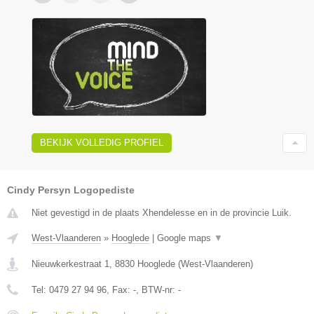
BEKIJK VOLLEDIG PROFIEL
Cindy Persyn Logopediste
Niet gevestigd in de plaats Xhendelesse en in de provincie Luik.
West-Vlaanderen
»
Hooglede
|
Google maps
▼
Nieuwkerkestraat 1
,
8830
Hooglede
(
West-Vlaanderen
)
Tel:
0479 27 94 96
, Fax:
-
, BTW-nr:
-