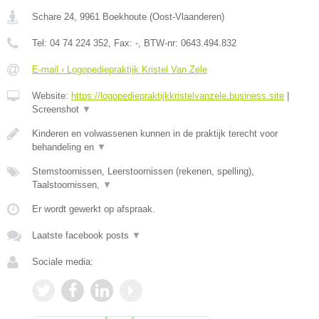
Schare 24
,
9961
Boekhoute
(
Oost-Vlaanderen
)
Tel:
04 74 224 352
, Fax:
-
, BTW-nr:
0643.494.832
E-mail › Logopediepraktijk Kristel Van Zele
Website:
https://logopediepraktijkkristelvanzele.business.site
|
Screenshot
▼
Kinderen en volwassenen kunnen in de praktijk terecht voor
behandeling en
▼
Stemstoornissen, Leerstoornissen (rekenen, spelling),
Taalstoornissen,
▼
Er wordt gewerkt op afspraak.
Laatste facebook posts
▼
Sociale media: