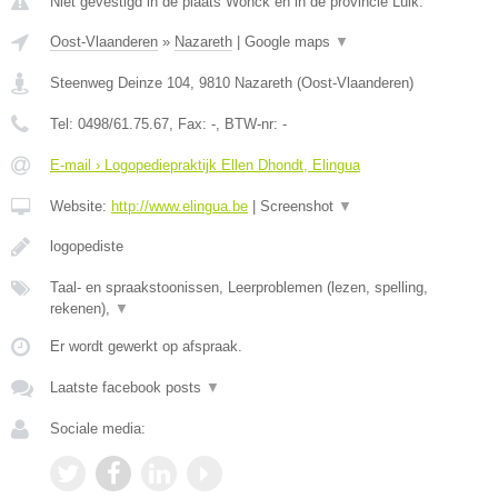
Niet gevestigd in de plaats Wonck en in de provincie Luik.
Oost-Vlaanderen
»
Nazareth
|
Google maps
▼
Steenweg Deinze 104
,
9810
Nazareth
(
Oost-Vlaanderen
)
Tel:
0498/61.75.67
, Fax:
-
, BTW-nr:
-
E-mail › Logopediepraktijk Ellen Dhondt, Elingua
Website:
http://www.elingua.be
|
Screenshot
▼
logopediste
Taal- en spraakstoonissen, Leerproblemen (lezen, spelling,
rekenen),
▼
Er wordt gewerkt op afspraak.
Laatste facebook posts
▼
Sociale media: