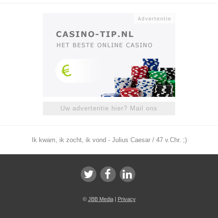
Uw advertentie hier? Mail ons
Ik kwam, ik zocht, ik vond - Julius Caesar / 47 v.Chr. ;)
©
JBB Media
|
Privacy