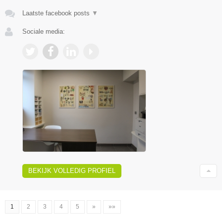
Laatste facebook posts
▼
Sociale media:
BEKIJK VOLLEDIG PROFIEL
1
2
3
4
5
»
»»