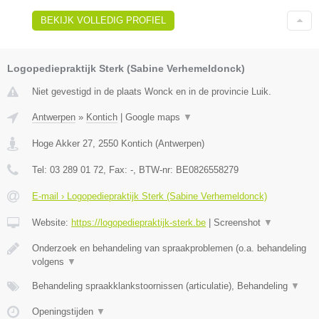
BEKIJK VOLLEDIG PROFIEL
Logopediepraktijk Sterk (Sabine Verhemeldonck)
Niet gevestigd in de plaats Wonck en in de provincie Luik.
Antwerpen
»
Kontich
|
Google maps
▼
Hoge Akker 27
,
2550
Kontich
(
Antwerpen
)
Tel:
03 289 01 72
, Fax:
-
, BTW-nr:
BE0826558279
E-mail › Logopediepraktijk Sterk (Sabine Verhemeldonck)
Website:
https://logopediepraktijk-sterk.be
|
Screenshot
▼
Onderzoek en behandeling van spraakproblemen (o.a. behandeling
volgens
▼
Behandeling spraakklankstoornissen (articulatie), Behandeling
▼
Openingstijden
▼