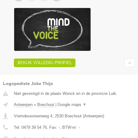
BEKIJK VOLLEDIG PROFIEL
Logopediste Joke Thijs
Niet gevestigd in de plaats Wonck en in de provincie Luik.
Antwerpen
»
Boechout
|
Google maps
▼
Vremdesesteenweg 4
,
2530
Boechout
(
Antwerpen
)
Tel:
0479 39 54 76
, Fax:
-
, BTW-nr:
-