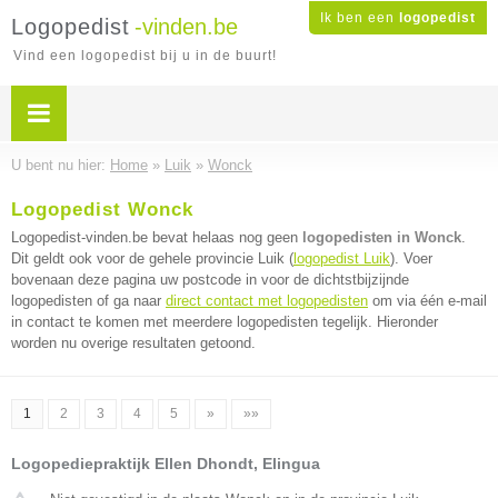
Ik ben een
logopedist
Logopedist
-vinden.be
Vind een logopedist bij u in de buurt!
U bent nu hier:
Home
»
Luik
»
Wonck
Logopedist Wonck
Logopedist-vinden.be bevat helaas nog geen
logopedisten in Wonck
.
Dit geldt ook voor de gehele provincie Luik (
logopedist Luik
). Voer
bovenaan deze pagina uw postcode in voor de dichtstbijzijnde
logopedisten of ga naar
direct contact met logopedisten
om via één e-mail
in contact te komen met meerdere logopedisten tegelijk. Hieronder
worden nu overige resultaten getoond.
1
2
3
4
5
»
»»
Logopediepraktijk Ellen Dhondt, Elingua