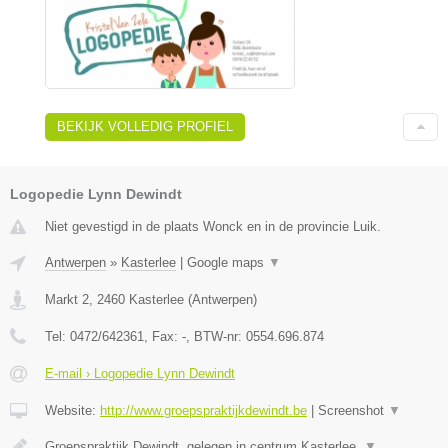
BEKIJK VOLLEDIG PROFIEL
Logopedie Lynn Dewindt
Niet gevestigd in de plaats Wonck en in de provincie Luik.
Antwerpen
»
Kasterlee
|
Google maps
▼
Markt 2
,
2460
Kasterlee
(
Antwerpen
)
Tel:
0472/642361
, Fax:
-
, BTW-nr:
0554.696.874
E-mail › Logopedie Lynn Dewindt
Website:
http://www.groepspraktijkdewindt.be
|
Screenshot
▼
Groepspraktijk Dewindt, gelegen in centrum Kasterlee.
▼