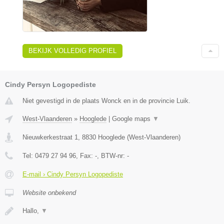
BEKIJK VOLLEDIG PROFIEL
Cindy Persyn Logopediste
Niet gevestigd in de plaats Wonck en in de provincie Luik.
West-Vlaanderen
»
Hooglede
|
Google maps
▼
Nieuwkerkestraat 1
,
8830
Hooglede
(
West-Vlaanderen
)
Tel:
0479 27 94 96
, Fax:
-
, BTW-nr:
-
E-mail › Cindy Persyn Logopediste
Website onbekend
Hallo,
▼