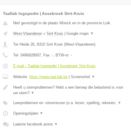
Taallab logopedie | Assebroek Sint-Kruis
Niet gevestigd in de plaats Wonck en in de provincie Luik.
West-Vlaanderen
»
Sint Kruis
|
Google maps
▼
Ter Heide 26
,
8310
Sint Kruis
(
West-Vlaanderen
)
Tel:
0496928007
, Fax:
-
, BTW-nr:
-
E-mail › Taallab logopedie | Assebroek Sint-Kruis
Website:
https://www.taal-lab.be
|
Screenshot
▼
Heeft u stemproblemen? Hebt u een beroep die belastend is voor
uw stem?
▼
Leerproblemen en -stoornissen (o.a. lezen, spelling, rekenen,
▼
Openingstijden
▼
Laatste facebook posts
▼