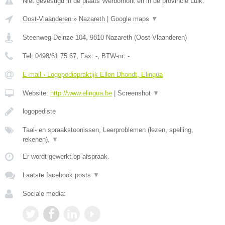
Niet gevestigd in de plaats Werbomont en in de provincie Luik.
Oost-Vlaanderen
»
Nazareth
|
Google maps
▼
Steenweg Deinze 104
,
9810
Nazareth
(
Oost-Vlaanderen
)
Tel:
0498/61.75.67
, Fax:
-
, BTW-nr:
-
E-mail › Logopediepraktijk Ellen Dhondt, Elingua
Website:
http://www.elingua.be
|
Screenshot
▼
logopediste
Taal- en spraakstoonissen, Leerproblemen (lezen, spelling,
rekenen),
▼
Er wordt gewerkt op afspraak.
Laatste facebook posts
▼
Sociale media: