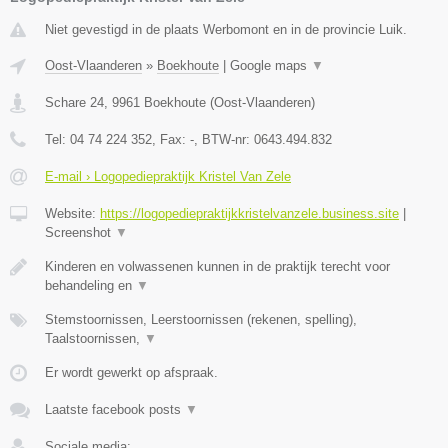
Niet gevestigd in de plaats Werbomont en in de provincie Luik.
Oost-Vlaanderen
»
Boekhoute
|
Google maps
▼
Schare 24
,
9961
Boekhoute
(
Oost-Vlaanderen
)
Tel:
04 74 224 352
, Fax:
-
, BTW-nr:
0643.494.832
E-mail › Logopediepraktijk Kristel Van Zele
Website:
https://logopediepraktijkkristelvanzele.business.site
|
Screenshot
▼
Kinderen en volwassenen kunnen in de praktijk terecht voor
behandeling en
▼
Stemstoornissen, Leerstoornissen (rekenen, spelling),
Taalstoornissen,
▼
Er wordt gewerkt op afspraak.
Laatste facebook posts
▼
Sociale media: