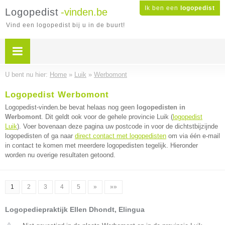
Ik ben een
logopedist
Logopedist
-vinden.be
Vind een logopedist bij u in de buurt!
U bent nu hier:
Home
»
Luik
»
Werbomont
Logopedist Werbomont
Logopedist-vinden.be bevat helaas nog geen
logopedisten in
Werbomont
. Dit geldt ook voor de gehele provincie Luik (
logopedist
Luik
). Voer bovenaan deze pagina uw postcode in voor de dichtstbijzijnde
logopedisten of ga naar
direct contact met logopedisten
om via één e-mail
in contact te komen met meerdere logopedisten tegelijk. Hieronder
worden nu overige resultaten getoond.
1
2
3
4
5
»
»»
Logopediepraktijk Ellen Dhondt, Elingua