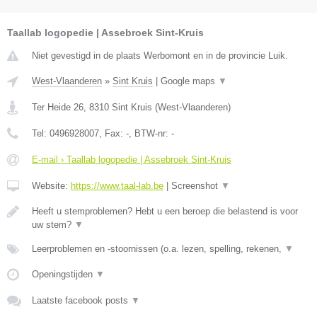
Taallab logopedie | Assebroek Sint-Kruis
Niet gevestigd in de plaats Werbomont en in de provincie Luik.
West-Vlaanderen
»
Sint Kruis
|
Google maps
▼
Ter Heide 26
,
8310
Sint Kruis
(
West-Vlaanderen
)
Tel:
0496928007
, Fax:
-
, BTW-nr:
-
E-mail › Taallab logopedie | Assebroek Sint-Kruis
Website:
https://www.taal-lab.be
|
Screenshot
▼
Heeft u stemproblemen? Hebt u een beroep die belastend is voor
uw stem?
▼
Leerproblemen en -stoornissen (o.a. lezen, spelling, rekenen,
▼
Openingstijden
▼
Laatste facebook posts
▼