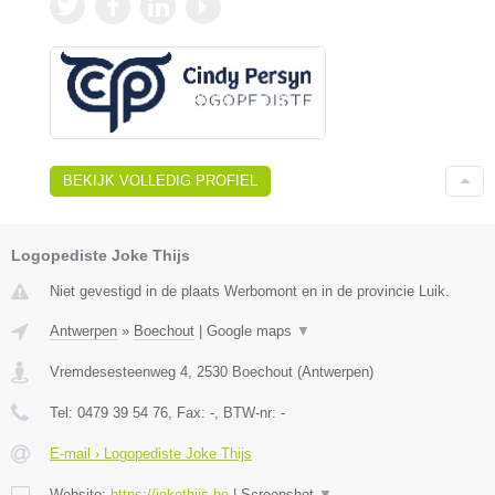
BEKIJK VOLLEDIG PROFIEL
Logopediste Joke Thijs
Niet gevestigd in de plaats Werbomont en in de provincie Luik.
Antwerpen
»
Boechout
|
Google maps
▼
Vremdesesteenweg 4
,
2530
Boechout
(
Antwerpen
)
Tel:
0479 39 54 76
, Fax:
-
, BTW-nr:
-
E-mail › Logopediste Joke Thijs
Website:
https://jokethijs.be
|
Screenshot
▼