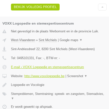
BEKIJK VOLLEDIG PROFIEL
VOXX Logopedie en stemexpertisecentrum
Niet gevestigd in de plaats Werbomont en in de provincie Luik.
West-Vlaanderen
»
Sint Michiels
|
Google maps
▼
Sint-Andriesdreef 22
,
8200
Sint Michiels
(
West-Vlaanderen
)
Tel:
0495101331
, Fax:
-
, BTW-nr:
-
E-mail › VOXX Logopedie en stemexpertisecentrum
Website:
http://www.voxxlogopedie.be
|
Screenshot
▼
Logopedie en Vocologie
Stemproblemen, Stemtraining: spreek- en zangstem, Stemadvies,
▼
Er wordt gewerkt op afspraak.