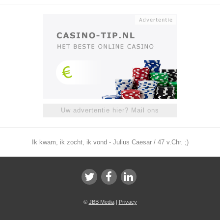
Uw advertentie hier? Mail ons
Ik kwam, ik zocht, ik vond - Julius Caesar / 47 v.Chr. ;)
©
JBB Media
|
Privacy