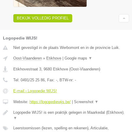
BEKIJK VOLLEDIG PROFIEL
Logopedie WIJS!
Niet gevestigd in de plaats Werbomont en in de provincie Luik.
Oost-Vlaanderen
»
Etikhove
|
Google maps
▼
Etikhovestraat 3
,
9680
Etikhove
(
Oost-Vlaanderen
)
Tel:
0491/25 25 86
, Fax:
-
, BTW-nr:
-
E-mail › Logopedie WIJS!
Website:
https://logopediewijs.be/
|
Screenshot
▼
Logopedie WIJS! is een praktijk gelegen in Maarkedal (Etikhove).
▼
Leerstoornissen (lezen, spelling en rekenen), Articulatie,