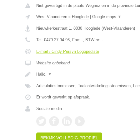
Niet gevestigd in de plaats Wegnez en in de provincie Lui
West-Vlaanderen
»
Hooglede
|
Google maps
▼
Nieuwkerkestraat 1
,
8830
Hooglede
(
West-Vlaanderen
)
Tel:
0479 27 94 96
, Fax:
-
, BTW-nr:
-
E-mail › Cindy Persyn Logopediste
Website onbekend
Hallo,
▼
Articulatiestoornissen, Taalontwikkelingsstoornissen, Le
Er wordt gewerkt op afspraak.
Sociale media:
BEKIJK VOLLEDIG PROFIEL