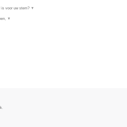
d is voor uw stem?
▼
enen,
▼
k.