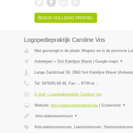
BEKIJK VOLLEDIG PROFIEL
Logopediepraktijk Caroline Vos
Niet gevestigd in de plaats Wegnez en in de provincie Lui
Antwerpen
»
Sint Katelijne Waver
|
Google maps
▼
Lange Zandstraat 59
,
2860
Sint Katelijne Waver
(
Antwerp
Tel:
0476/65.68.46
, Fax:
-
, BTW-nr:
-
E-mail › Logopediepraktijk Caroline Vos
Website:
http://www.logopedieskw.be
|
Screenshot
▼
-Articulatiestoornissen
▼
Articulatiestoornissen, Leerstoornissen, Stemstoornisse