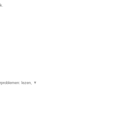
k.
erproblemen: lezen,
▼