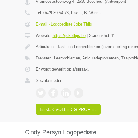
Vremdesesteenweg 4
,
2530
Boechout
(
Antwerpen
)
Tel:
0479 39 54 76
, Fax:
-
, BTW-nr:
-
E-mail › Logopediste Joke Thijs
Website:
https://jokethijs.be
|
Screenshot
▼
Articulatie - Taal - en Leerproblemen (lezen-spelling-reke
Diensten: Leerproblemen, Articulatieproblemen, Taalprob
Er wordt gewerkt op afspraak.
Sociale media:
BEKIJK VOLLEDIG PROFIEL
Cindy Persyn Logopediste