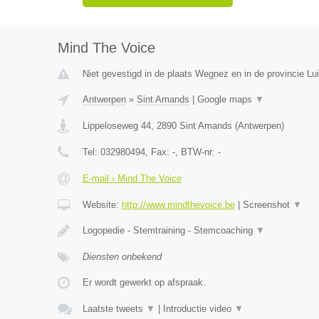
Mind The Voice
Niet gevestigd in de plaats Wegnez en in de provincie Lui
Antwerpen
»
Sint Amands
|
Google maps
▼
Lippeloseweg 44
,
2890
Sint Amands
(
Antwerpen
)
Tel:
032980494
, Fax:
-
, BTW-nr:
-
E-mail › Mind The Voice
Website:
http://www.mindthevoice.be
|
Screenshot
▼
Logopedie - Stemtraining - Stemcoaching
▼
Diensten onbekend
Er wordt gewerkt op afspraak.
Laatste tweets
▼
|
Introductie video
▼