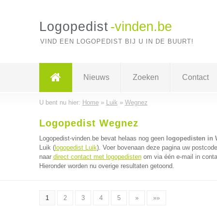
Logopedist
-vinden.be
VIND EEN LOGOPEDIST BIJ U IN DE BUURT!
Nieuws
Zoeken
Contact
U bent nu hier:
Home
»
Luik
»
Wegnez
Logopedist Wegnez
Logopedist-vinden.be bevat helaas nog geen
logopedisten in
Luik (
logopedist Luik
). Voer bovenaan deze pagina uw postcode i
naar
direct contact met logopedisten
om via één e-mail in conta
Hieronder worden nu overige resultaten getoond.
1
2
3
4
5
»
»»