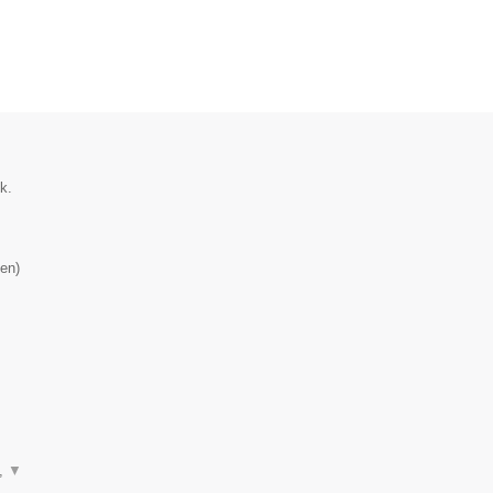
k.
en
)
n,
▼