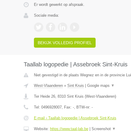
Er wordt gewerkt op afspraak.
Sociale media:
BEKIJK VOLLEDIG PROFIEL
Taallab logopedie | Assebroek Sint-Kruis
Niet gevestigd in de plaats Wegnez en in de provincie Lui
West-Vlaanderen
»
Sint Kruis
|
Google maps
▼
Ter Heide 26
,
8310
Sint Kruis
(
West-Vlaanderen
)
Tel:
0496928007
, Fax:
-
, BTW-nr:
-
E-mail › Taallab logopedie | Assebroek Sint-Kruis
Website:
https://www.taal-lab.be
|
Screenshot
▼