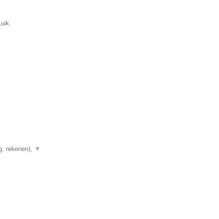
uik.
g, rekenen),
▼