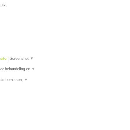
uik.
site
|
Screenshot
▼
oor behandeling en
▼
alstoornissen,
▼