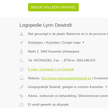
BEKIJK VOLLEDIG PROFIEL
Logopedie Lynn Dewindt
Niet gevestigd in de plaats Waremme en in de provincie L
Antwerpen
»
Kasterlee
|
Google maps
▼
Markt 2
,
2460
Kasterlee
(
Antwerpen
)
Tel:
0472/642361
, Fax:
-
, BTW-nr:
0554.696.874
E-mail › Logopedie Lynn Dewindt
Website:
http://www.groepspraktijkdewindt.be
|
Screensh
Groepspraktijk Dewindt, gelegen in centrum Kasterlee.
▼
Advies, onderzoek en behandeling, Slikstoornissen (oro
Er wordt gewerkt op afspraak.