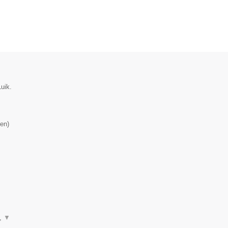
uik.
en
)
n,
▼