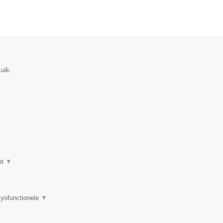
uik.
ot
▼
myofunctionele
▼