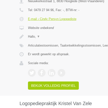
Nieuwkerkestraat 1
,
8830
Hooglede
(
West-Vlaanderen
)
Tel:
0479 27 94 96
, Fax:
-
, BTW-nr:
-
E-mail › Cindy Persyn Logopediste
Website onbekend
Hallo,
▼
Articulatiestoornissen, Taalontwikkelingsstoornissen, Le
Er wordt gewerkt op afspraak.
Sociale media:
BEKIJK VOLLEDIG PROFIEL
Logopediepraktijk Kristel Van Zele