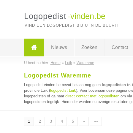
Logopedist
-vinden.be
VIND EEN LOGOPEDIST BIJ U IN DE BUURT!
Nieuws
Zoeken
Contact
U bent nu hier:
Home
»
Luik
»
Waremme
Logopedist Waremme
Logopedist-vinden.be bevat helaas nog geen
logopedisten i
provincie Luik (
logopedist Luik
). Voer bovenaan deze pagina uw 
logopedisten of ga naar
direct contact met logopedisten
om via 
logopedisten tegelijk. Hieronder worden nu overige resultaten g
1
2
3
4
5
»
»»