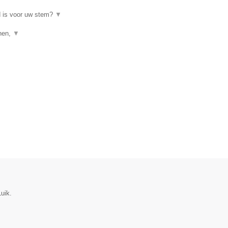
d is voor uw stem?
▼
enen,
▼
uik.