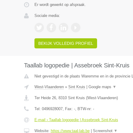
Er wordt gewerkt op afspraak.
Sociale media:
BEKIJK VOLLEDIG PROFIEL
Taallab logopedie | Assebroek Sint-Kruis
Niet gevestigd in de plaats Waremme en in de provincie L
West-Vlaanderen
»
Sint Kruis
|
Google maps
▼
Ter Heide 26
,
8310
Sint Kruis
(
West-Vlaanderen
)
Tel:
0496928007
, Fax:
-
, BTW-nr:
-
E-mail › Taallab logopedie | Assebroek Sint-Kruis
Website:
https://www.taal-lab.be
|
Screenshot
▼