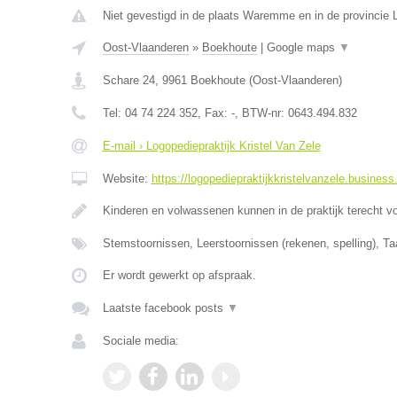
Niet gevestigd in de plaats Waremme en in de provincie L
Oost-Vlaanderen
»
Boekhoute
|
Google maps
▼
Schare 24
,
9961
Boekhoute
(
Oost-Vlaanderen
)
Tel:
04 74 224 352
, Fax:
-
, BTW-nr:
0643.494.832
E-mail › Logopediepraktijk Kristel Van Zele
Website:
https://logopediepraktijkkristelvanzele.business.
Kinderen en volwassenen kunnen in de praktijk terecht v
Stemstoornissen, Leerstoornissen (rekenen, spelling), Ta
Er wordt gewerkt op afspraak.
Laatste facebook posts
▼
Sociale media: