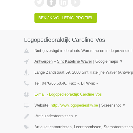
BEKIJK VOLLEDIG PROFIEL
Logopediepraktijk Caroline Vos
Niet gevestigd in de plaats Waremme en in de provincie L
Antwerpen
»
Sint Katelijne Waver
|
Google maps
▼
Lange Zandstraat 59
,
2860
Sint Katelijne Waver
(
Antwerp
Tel:
0476/65.68.46
, Fax:
-
, BTW-nr:
-
E-mail › Logopediepraktijk Caroline Vos
Website:
http://www.logopedieskw.be
|
Screenshot
▼
-Articulatiestoornissen
▼
Articulatiestoornissen, Leerstoornissen, Stemstoornisse