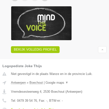
BEKIJK VOLLEDIG PROFIEL
Logopediste Joke Thijs
Niet gevestigd in de plaats Wanze en in de provincie Luik.
Antwerpen
»
Boechout
|
Google maps
▼
Vremdesesteenweg 4
,
2530
Boechout
(
Antwerpen
)
Tel:
0479 39 54 76
, Fax:
-
, BTW-nr:
-