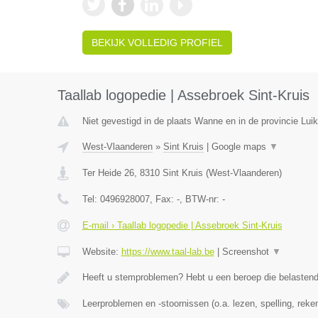
BEKIJK VOLLEDIG PROFIEL
Taallab logopedie | Assebroek Sint-Kruis
Niet gevestigd in de plaats Wanne en in de provincie Luik
West-Vlaanderen
»
Sint Kruis
|
Google maps
▼
Ter Heide 26
,
8310
Sint Kruis
(
West-Vlaanderen
)
Tel:
0496928007
, Fax:
-
, BTW-nr:
-
E-mail › Taallab logopedie | Assebroek Sint-Kruis
Website:
https://www.taal-lab.be
|
Screenshot
▼
Heeft u stemproblemen? Hebt u een beroep die belasten
Leerproblemen en -stoornissen (o.a. lezen, spelling, rek