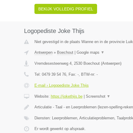
BEKIJK VOLLEDIG PROFIEL
Logopediste Joke Thijs
Niet gevestigd in de plaats Wanne en in de provincie Luik
Antwerpen
»
Boechout
|
Google maps
▼
Vremdesesteenweg 4
,
2530
Boechout
(
Antwerpen
)
Tel:
0479 39 54 76
, Fax:
-
, BTW-nr:
-
E-mail › Logopediste Joke Thijs
Website:
https://jokethijs.be
|
Screenshot
▼
Articulatie - Taal - en Leerproblemen (lezen-spelling-reke
Diensten: Leerproblemen, Articulatieproblemen, Taalprob
Er wordt gewerkt op afspraak.