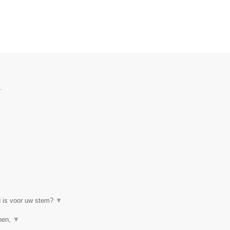
.
d is voor uw stem?
▼
enen,
▼