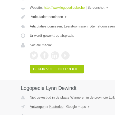
Website:
http://www.logopedieskw.be
|
Screenshot
▼
-Articulatiestoornissen
▼
Articulatiestoornissen, Leerstoornissen, Stemstoornisse
Er wordt gewerkt op afspraak.
Sociale media:
BEKIJK VOLLEDIG PROFIEL
Logopedie Lynn Dewindt
Niet gevestigd in de plaats Wanne en in de provincie Luik
Antwerpen
»
Kasterlee
|
Google maps
▼