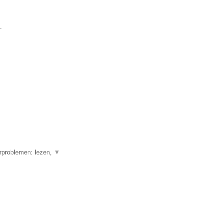
.
erproblemen: lezen,
▼