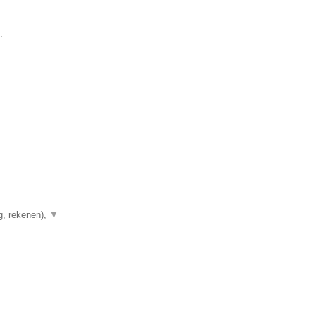
.
g, rekenen),
▼