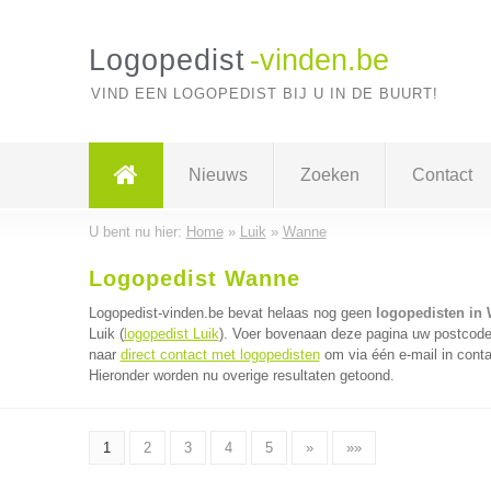
Logopedist
-vinden.be
VIND EEN LOGOPEDIST BIJ U IN DE BUURT!
Nieuws
Zoeken
Contact
U bent nu hier:
Home
»
Luik
»
Wanne
Logopedist Wanne
Logopedist-vinden.be bevat helaas nog geen
logopedisten in
Luik (
logopedist Luik
). Voer bovenaan deze pagina uw postcode i
naar
direct contact met logopedisten
om via één e-mail in conta
Hieronder worden nu overige resultaten getoond.
1
2
3
4
5
»
»»