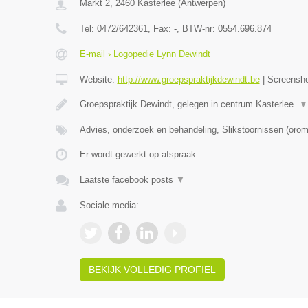
Markt 2
,
2460
Kasterlee
(
Antwerpen
)
Tel:
0472/642361
, Fax:
-
, BTW-nr:
0554.696.874
E-mail › Logopedie Lynn Dewindt
Website:
http://www.groepspraktijkdewindt.be
|
Screensh
Groepspraktijk Dewindt, gelegen in centrum Kasterlee.
▼
Advies, onderzoek en behandeling, Slikstoornissen (oro
Er wordt gewerkt op afspraak.
Laatste facebook posts
▼
Sociale media:
BEKIJK VOLLEDIG PROFIEL