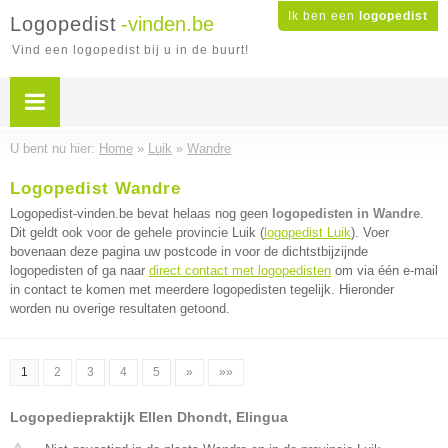
Ik ben een
logopedist
Logopedist
-vinden.be
Vind een logopedist bij u in de buurt!
U bent nu hier:
Home
»
Luik
»
Wandre
Logopedist Wandre
Logopedist-vinden.be bevat helaas nog geen
logopedisten in Wandre
.
Dit geldt ook voor de gehele provincie Luik (
logopedist Luik
). Voer
bovenaan deze pagina uw postcode in voor de dichtstbijzijnde
logopedisten of ga naar
direct contact met logopedisten
om via één e-mail
in contact te komen met meerdere logopedisten tegelijk. Hieronder
worden nu overige resultaten getoond.
1
2
3
4
5
»
»»
Logopediepraktijk Ellen Dhondt, Elingua