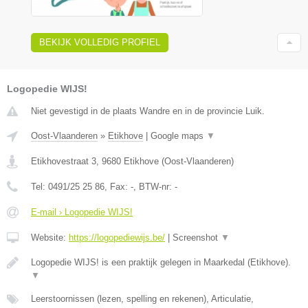
BEKIJK VOLLEDIG PROFIEL
Logopedie WIJS!
Niet gevestigd in de plaats Wandre en in de provincie Luik.
Oost-Vlaanderen
»
Etikhove
|
Google maps
▼
Etikhovestraat 3
,
9680
Etikhove
(
Oost-Vlaanderen
)
Tel:
0491/25 25 86
, Fax:
-
, BTW-nr:
-
E-mail › Logopedie WIJS!
Website:
https://logopediewijs.be/
|
Screenshot
▼
Logopedie WIJS! is een praktijk gelegen in Maarkedal (Etikhove).
▼
Leerstoornissen (lezen, spelling en rekenen), Articulatie,