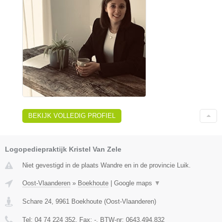
BEKIJK VOLLEDIG PROFIEL
Logopediepraktijk Kristel Van Zele
Niet gevestigd in de plaats Wandre en in de provincie Luik.
Oost-Vlaanderen
»
Boekhoute
|
Google maps
▼
Schare 24
,
9961
Boekhoute
(
Oost-Vlaanderen
)
Tel:
04 74 224 352
, Fax:
-
, BTW-nr:
0643.494.832