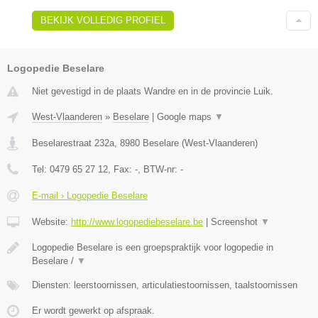
BEKIJK VOLLEDIG PROFIEL
Logopedie Beselare
Niet gevestigd in de plaats Wandre en in de provincie Luik.
West-Vlaanderen
»
Beselare
|
Google maps
▼
Beselarestraat 232a
,
8980
Beselare
(
West-Vlaanderen
)
Tel:
0479 65 27 12
, Fax:
-
, BTW-nr:
-
E-mail › Logopedie Beselare
Website:
http://www.logopediebeselare.be
|
Screenshot
▼
Logopedie Beselare is een groepspraktijk voor logopedie in
Beselare /
▼
Diensten: leerstoornissen, articulatiestoornissen, taalstoornissen
Er wordt gewerkt op afspraak.