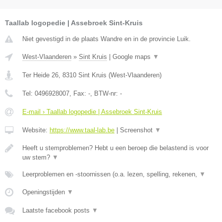
Taallab logopedie | Assebroek Sint-Kruis
Niet gevestigd in de plaats Wandre en in de provincie Luik.
West-Vlaanderen
»
Sint Kruis
|
Google maps
▼
Ter Heide 26
,
8310
Sint Kruis
(
West-Vlaanderen
)
Tel:
0496928007
, Fax:
-
, BTW-nr:
-
E-mail › Taallab logopedie | Assebroek Sint-Kruis
Website:
https://www.taal-lab.be
|
Screenshot
▼
Heeft u stemproblemen? Hebt u een beroep die belastend is voor
uw stem?
▼
Leerproblemen en -stoornissen (o.a. lezen, spelling, rekenen,
▼
Openingstijden
▼
Laatste facebook posts
▼