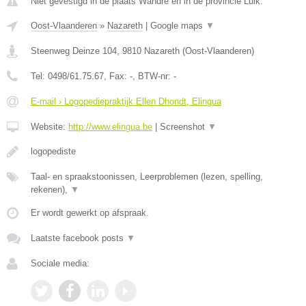
Niet gevestigd in de plaats Wandre en in de provincie Luik.
Oost-Vlaanderen
»
Nazareth
|
Google maps
▼
Steenweg Deinze 104
,
9810
Nazareth
(
Oost-Vlaanderen
)
Tel:
0498/61.75.67
, Fax:
-
, BTW-nr:
-
E-mail › Logopediepraktijk Ellen Dhondt, Elingua
Website:
http://www.elingua.be
|
Screenshot
▼
logopediste
Taal- en spraakstoonissen, Leerproblemen (lezen, spelling,
rekenen),
▼
Er wordt gewerkt op afspraak.
Laatste facebook posts
▼
Sociale media: