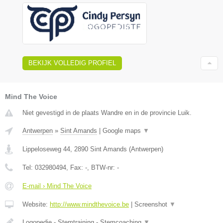
BEKIJK VOLLEDIG PROFIEL
Mind The Voice
Niet gevestigd in de plaats Wandre en in de provincie Luik.
Antwerpen
»
Sint Amands
|
Google maps
▼
Lippeloseweg 44
,
2890
Sint Amands
(
Antwerpen
)
Tel:
032980494
, Fax:
-
, BTW-nr:
-
E-mail › Mind The Voice
Website:
http://www.mindthevoice.be
|
Screenshot
▼
Logopedie - Stemtraining - Stemcoaching
▼