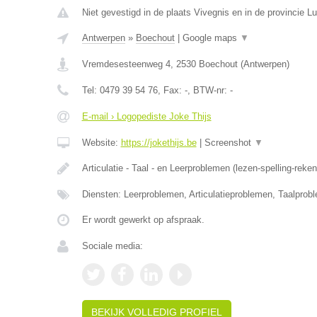
Niet gevestigd in de plaats Vivegnis en in de provincie Lu
Antwerpen
»
Boechout
|
Google maps
▼
Vremdesesteenweg 4
,
2530
Boechout
(
Antwerpen
)
Tel:
0479 39 54 76
, Fax:
-
, BTW-nr:
-
E-mail › Logopediste Joke Thijs
Website:
https://jokethijs.be
|
Screenshot
▼
Articulatie - Taal - en Leerproblemen (lezen-spelling-reke
Diensten: Leerproblemen, Articulatieproblemen, Taalprob
Er wordt gewerkt op afspraak.
Sociale media:
BEKIJK VOLLEDIG PROFIEL