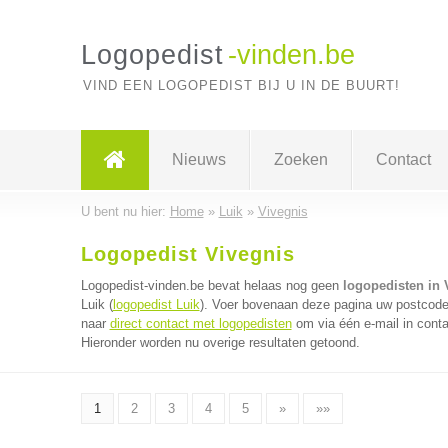
Logopedist
-vinden.be
VIND EEN LOGOPEDIST BIJ U IN DE BUURT!
Nieuws
Zoeken
Contact
U bent nu hier:
Home
»
Luik
»
Vivegnis
Logopedist Vivegnis
Logopedist-vinden.be bevat helaas nog geen
logopedisten in 
Luik (
logopedist Luik
). Voer bovenaan deze pagina uw postcode i
naar
direct contact met logopedisten
om via één e-mail in conta
Hieronder worden nu overige resultaten getoond.
1
2
3
4
5
»
»»