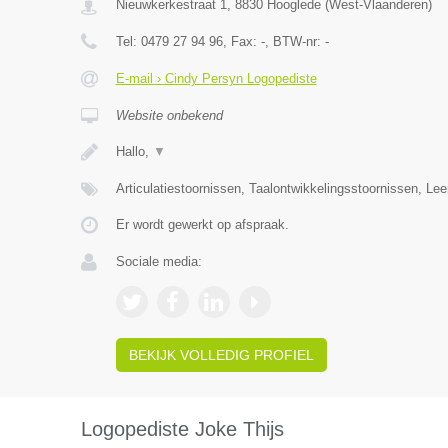
Nieuwkerkestraat 1
,
8830
Hooglede
(
West-Vlaanderen
)
Tel:
0479 27 94 96
, Fax:
-
, BTW-nr:
-
E-mail › Cindy Persyn Logopediste
Website onbekend
Hallo,
▼
Articulatiestoornissen, Taalontwikkelingsstoornissen, Le
Er wordt gewerkt op afspraak.
Sociale media:
BEKIJK VOLLEDIG PROFIEL
Logopediste Joke Thijs