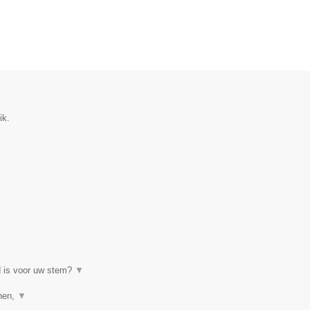
ik.
d is voor uw stem?
▼
enen,
▼