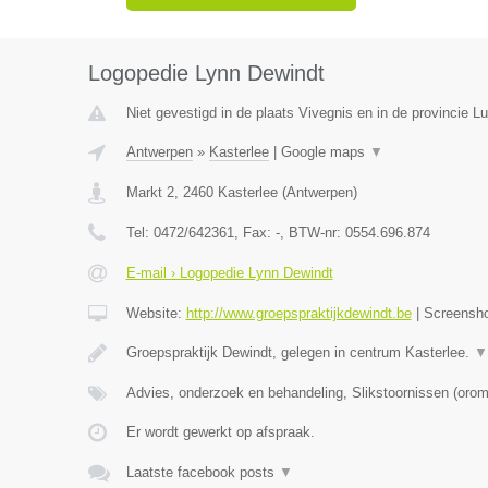
Logopedie Lynn Dewindt
Niet gevestigd in de plaats Vivegnis en in de provincie Lu
Antwerpen
»
Kasterlee
|
Google maps
▼
Markt 2
,
2460
Kasterlee
(
Antwerpen
)
Tel:
0472/642361
, Fax:
-
, BTW-nr:
0554.696.874
E-mail › Logopedie Lynn Dewindt
Website:
http://www.groepspraktijkdewindt.be
|
Screensh
Groepspraktijk Dewindt, gelegen in centrum Kasterlee.
▼
Advies, onderzoek en behandeling, Slikstoornissen (oro
Er wordt gewerkt op afspraak.
Laatste facebook posts
▼