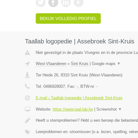
BEKIJK VOLLEDIG PROFIEL
Taallab logopedie | Assebroek Sint-Kruis
Niet gevestigd in de plaats Vivegnis en in de provincie Lu
West-Vlaanderen
»
Sint Kruis
|
Google maps
▼
Ter Heide 26
,
8310
Sint Kruis
(
West-Vlaanderen
)
Tel:
0496928007
, Fax:
-
, BTW-nr:
-
E-mail › Taallab logopedie | Assebroek Sint-Kruis
Website:
https://www.taal-lab.be
|
Screenshot
▼
Heeft u stemproblemen? Hebt u een beroep die belasten
Leerproblemen en -stoornissen (o.a. lezen, spelling, rek