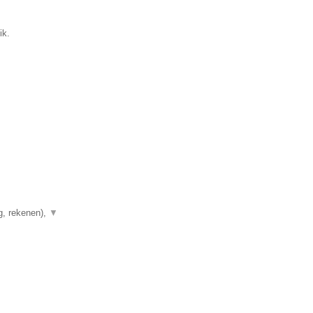
ik.
g, rekenen),
▼