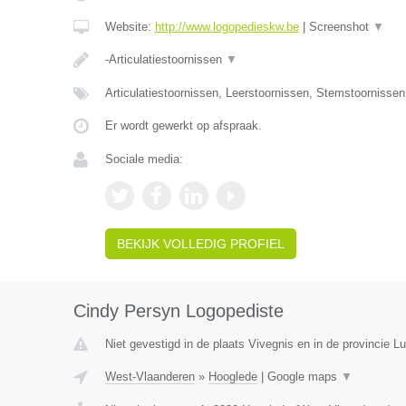
Website:
http://www.logopedieskw.be
|
Screenshot
▼
-Articulatiestoornissen
▼
Articulatiestoornissen, Leerstoornissen, Stemstoornisse
Er wordt gewerkt op afspraak.
Sociale media:
BEKIJK VOLLEDIG PROFIEL
Cindy Persyn Logopediste
Niet gevestigd in de plaats Vivegnis en in de provincie Lu
West-Vlaanderen
»
Hooglede
|
Google maps
▼