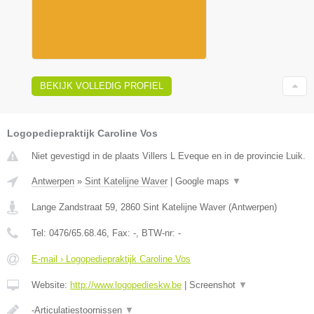
BEKIJK VOLLEDIG PROFIEL
Logopediepraktijk Caroline Vos
Niet gevestigd in de plaats Villers L Eveque en in de provincie Luik.
Antwerpen
»
Sint Katelijne Waver
|
Google maps
▼
Lange Zandstraat 59
,
2860
Sint Katelijne Waver
(
Antwerpen
)
Tel:
0476/65.68.46
, Fax:
-
, BTW-nr:
-
E-mail › Logopediepraktijk Caroline Vos
Website:
http://www.logopedieskw.be
|
Screenshot
▼
-Articulatiestoornissen
▼