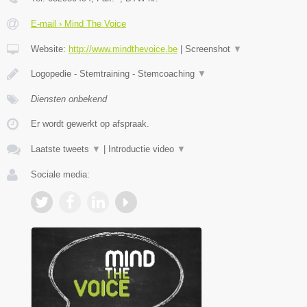
E-mail › Mind The Voice
Website:
http://www.mindthevoice.be
|
Screenshot
▼
Logopedie - Stemtraining - Stemcoaching
▼
Diensten onbekend
Er wordt gewerkt op afspraak.
Laatste tweets
▼
|
Introductie video
▼
Sociale media: