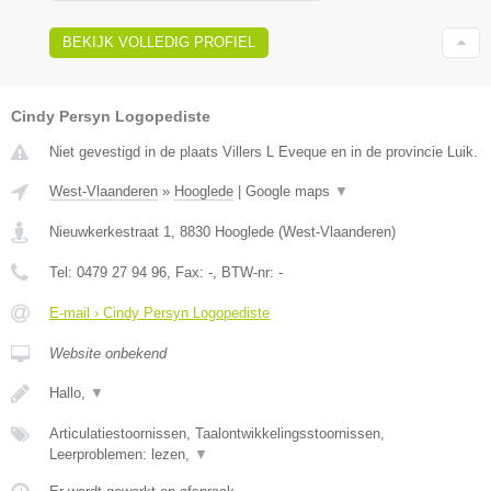
BEKIJK VOLLEDIG PROFIEL
Cindy Persyn Logopediste
Niet gevestigd in de plaats Villers L Eveque en in de provincie Luik.
West-Vlaanderen
»
Hooglede
|
Google maps
▼
Nieuwkerkestraat 1
,
8830
Hooglede
(
West-Vlaanderen
)
Tel:
0479 27 94 96
, Fax:
-
, BTW-nr:
-
E-mail › Cindy Persyn Logopediste
Website onbekend
Hallo,
▼
Articulatiestoornissen, Taalontwikkelingsstoornissen,
Leerproblemen: lezen,
▼