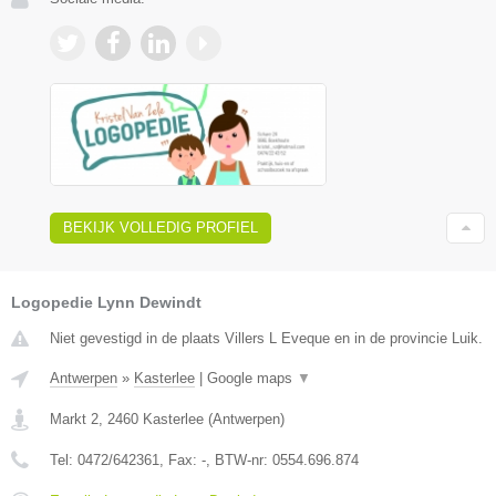
BEKIJK VOLLEDIG PROFIEL
Logopedie Lynn Dewindt
Niet gevestigd in de plaats Villers L Eveque en in de provincie Luik.
Antwerpen
»
Kasterlee
|
Google maps
▼
Markt 2
,
2460
Kasterlee
(
Antwerpen
)
Tel:
0472/642361
, Fax:
-
, BTW-nr:
0554.696.874