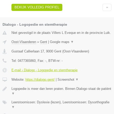
BEKIJK VOLLEDIG PROFIEL
Dialogo - Logopedie en stemtherapie
Niet gevestigd in de plaats Villers L Eveque en in de provincie Luik.
Oost-Vlaanderen
»
Gent
|
Google maps
▼
Gustaaf Callierlaan 17
,
9000
Gent
(
Oost-Vlaanderen
)
Tel:
0477365860
, Fax:
-
, BTW-nr:
-
E-mail › Dialogo - Logopedie en stemtherapie
Website:
https://dialogo.gent/
|
Screenshot
▼
Logopedie is meer dan leren praten. Binnen Dialogo staat de patiënt
▼
Leerstoornissen: Dyslexie (lezen), Leerstoornissen: Dysorthografie
▼