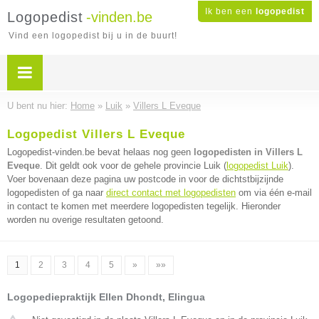
Ik ben een
logopedist
Logopedist
-vinden.be
Vind een logopedist bij u in de buurt!
U bent nu hier:
Home
»
Luik
»
Villers L Eveque
Logopedist Villers L Eveque
Logopedist-vinden.be bevat helaas nog geen
logopedisten in Villers L
Eveque
. Dit geldt ook voor de gehele provincie Luik (
logopedist Luik
).
Voer bovenaan deze pagina uw postcode in voor de dichtstbijzijnde
logopedisten of ga naar
direct contact met logopedisten
om via één e-mail
in contact te komen met meerdere logopedisten tegelijk. Hieronder
worden nu overige resultaten getoond.
1
2
3
4
5
»
»»
Logopediepraktijk Ellen Dhondt, Elingua