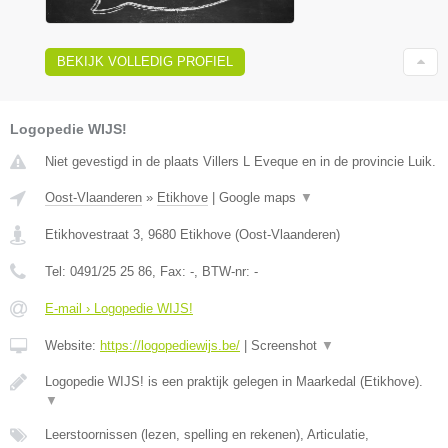
BEKIJK VOLLEDIG PROFIEL
Logopedie WIJS!
Niet gevestigd in de plaats Villers L Eveque en in de provincie Luik.
Oost-Vlaanderen
»
Etikhove
|
Google maps
▼
Etikhovestraat 3
,
9680
Etikhove
(
Oost-Vlaanderen
)
Tel:
0491/25 25 86
, Fax:
-
, BTW-nr:
-
E-mail › Logopedie WIJS!
Website:
https://logopediewijs.be/
|
Screenshot
▼
Logopedie WIJS! is een praktijk gelegen in Maarkedal (Etikhove).
▼
Leerstoornissen (lezen, spelling en rekenen), Articulatie,