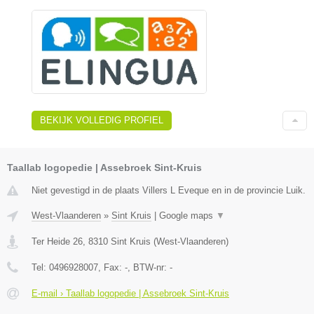
BEKIJK VOLLEDIG PROFIEL
Taallab logopedie | Assebroek Sint-Kruis
Niet gevestigd in de plaats Villers L Eveque en in de provincie Luik.
West-Vlaanderen
»
Sint Kruis
|
Google maps
▼
Ter Heide 26
,
8310
Sint Kruis
(
West-Vlaanderen
)
Tel:
0496928007
, Fax:
-
, BTW-nr:
-
E-mail › Taallab logopedie | Assebroek Sint-Kruis