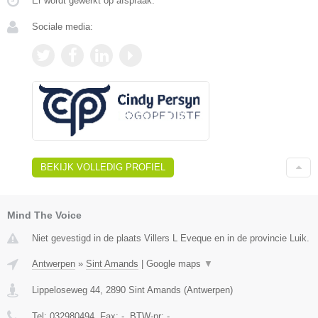
Er wordt gewerkt op afspraak.
Sociale media:
BEKIJK VOLLEDIG PROFIEL
Mind The Voice
Niet gevestigd in de plaats Villers L Eveque en in de provincie Luik.
Antwerpen
»
Sint Amands
|
Google maps
▼
Lippeloseweg 44
,
2890
Sint Amands
(
Antwerpen
)
Tel:
032980494
, Fax:
-
, BTW-nr:
-