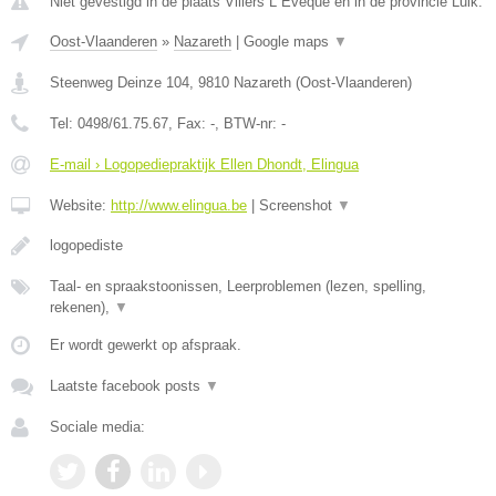
Niet gevestigd in de plaats Villers L Eveque en in de provincie Luik.
Oost-Vlaanderen
»
Nazareth
|
Google maps
▼
Steenweg Deinze 104
,
9810
Nazareth
(
Oost-Vlaanderen
)
Tel:
0498/61.75.67
, Fax:
-
, BTW-nr:
-
E-mail › Logopediepraktijk Ellen Dhondt, Elingua
Website:
http://www.elingua.be
|
Screenshot
▼
logopediste
Taal- en spraakstoonissen, Leerproblemen (lezen, spelling,
rekenen),
▼
Er wordt gewerkt op afspraak.
Laatste facebook posts
▼
Sociale media: