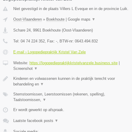
Niet gevestigd in de plaats Villers L Eveque en in de provincie Luik.
Oost-Vlaanderen
»
Boekhoute
|
Google maps
▼
Schare 24
,
9961
Boekhoute
(
Oost-Vlaanderen
)
Tel:
04 74 224 352
, Fax:
-
, BTW-nr:
0643.494.832
E-mail › Logopediepraktijk Kristel Van Zele
Website:
https://logopediepraktijkkristelvanzele.business.site
|
Screenshot
▼
Kinderen en volwassenen kunnen in de praktijk terecht voor
behandeling en
▼
Stemstoornissen, Leerstoornissen (rekenen, spelling),
Taalstoornissen,
▼
Er wordt gewerkt op afspraak.
Laatste facebook posts
▼
Sociale media: