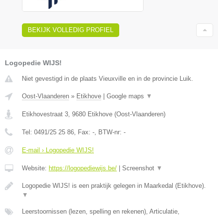
BEKIJK VOLLEDIG PROFIEL
Logopedie WIJS!
Niet gevestigd in de plaats Vieuxville en in de provincie Luik.
Oost-Vlaanderen
»
Etikhove
|
Google maps
▼
Etikhovestraat 3
,
9680
Etikhove
(
Oost-Vlaanderen
)
Tel:
0491/25 25 86
, Fax:
-
, BTW-nr:
-
E-mail › Logopedie WIJS!
Website:
https://logopediewijs.be/
|
Screenshot
▼
Logopedie WIJS! is een praktijk gelegen in Maarkedal (Etikhove).
▼
Leerstoornissen (lezen, spelling en rekenen), Articulatie,