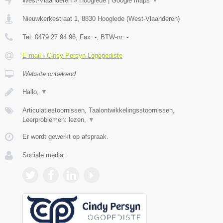
West-Vlaanderen
»
Hooglede
|
Google maps
▼
Nieuwkerkestraat 1
,
8830
Hooglede
(
West-Vlaanderen
)
Tel:
0479 27 94 96
, Fax:
-
, BTW-nr:
-
E-mail › Cindy Persyn Logopediste
Website onbekend
Hallo,
▼
Articulatiestoornissen, Taalontwikkelingsstoornissen,
Leerproblemen: lezen,
▼
Er wordt gewerkt op afspraak.
Sociale media: