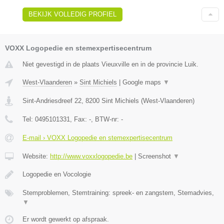
BEKIJK VOLLEDIG PROFIEL
VOXX Logopedie en stemexpertisecentrum
Niet gevestigd in de plaats Vieuxville en in de provincie Luik.
West-Vlaanderen
»
Sint Michiels
|
Google maps
▼
Sint-Andriesdreef 22
,
8200
Sint Michiels
(
West-Vlaanderen
)
Tel:
0495101331
, Fax:
-
, BTW-nr:
-
E-mail › VOXX Logopedie en stemexpertisecentrum
Website:
http://www.voxxlogopedie.be
|
Screenshot
▼
Logopedie en Vocologie
Stemproblemen, Stemtraining: spreek- en zangstem, Stemadvies,
▼
Er wordt gewerkt op afspraak.