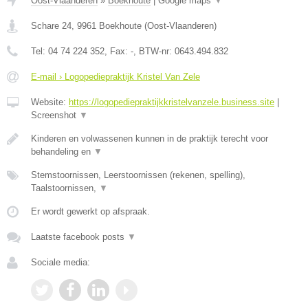
Oost-Vlaanderen
»
Boekhoute
|
Google maps
▼
Schare 24
,
9961
Boekhoute
(
Oost-Vlaanderen
)
Tel:
04 74 224 352
, Fax:
-
, BTW-nr:
0643.494.832
E-mail › Logopediepraktijk Kristel Van Zele
Website:
https://logopediepraktijkkristelvanzele.business.site
|
Screenshot
▼
Kinderen en volwassenen kunnen in de praktijk terecht voor
behandeling en
▼
Stemstoornissen, Leerstoornissen (rekenen, spelling),
Taalstoornissen,
▼
Er wordt gewerkt op afspraak.
Laatste facebook posts
▼
Sociale media: