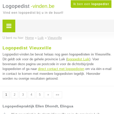
Ik ben een
logopedist
Logopedist
-vinden.be
Vind een logopedist bij u in de buurt!
U bent nu hier:
Home
»
Luik
»
Vieuxville
Logopedist Vieuxville
Logopedist-vinden.be bevat helaas nog geen
logopedisten in Vieuxville
.
Dit geldt ook voor de gehele provincie Luik (
logopedist Luik
). Voer
bovenaan deze pagina uw postcode in voor de dichtstbijzijnde
logopedisten of ga naar
direct contact met logopedisten
om via één e-mail
in contact te komen met meerdere logopedisten tegelijk. Hieronder
worden nu overige resultaten getoond.
1
2
3
4
5
»
»»
Logopediepraktijk Ellen Dhondt, Elingua