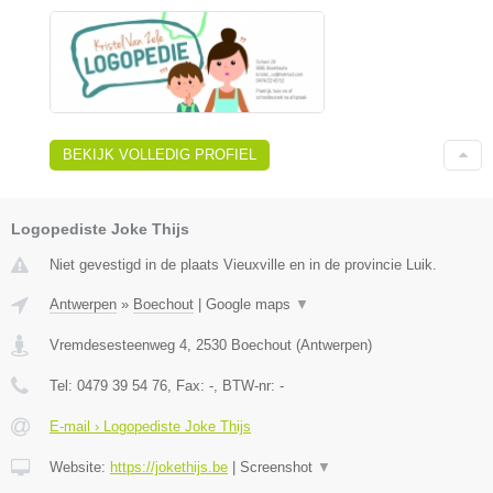
BEKIJK VOLLEDIG PROFIEL
Logopediste Joke Thijs
Niet gevestigd in de plaats Vieuxville en in de provincie Luik.
Antwerpen
»
Boechout
|
Google maps
▼
Vremdesesteenweg 4
,
2530
Boechout
(
Antwerpen
)
Tel:
0479 39 54 76
, Fax:
-
, BTW-nr:
-
E-mail › Logopediste Joke Thijs
Website:
https://jokethijs.be
|
Screenshot
▼