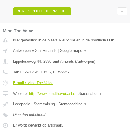
BEKIJK VOLLEDIG PROFIEL
Mind The Voice
Niet gevestigd in de plaats Vieuxville en in de provincie Luik.
Antwerpen
»
Sint Amands
|
Google maps
▼
Lippeloseweg 44
,
2890
Sint Amands
(
Antwerpen
)
Tel:
032980494
, Fax:
-
, BTW-nr:
-
E-mail › Mind The Voice
Website:
http://www.mindthevoice.be
|
Screenshot
▼
Logopedie - Stemtraining - Stemcoaching
▼
Diensten onbekend
Er wordt gewerkt op afspraak.