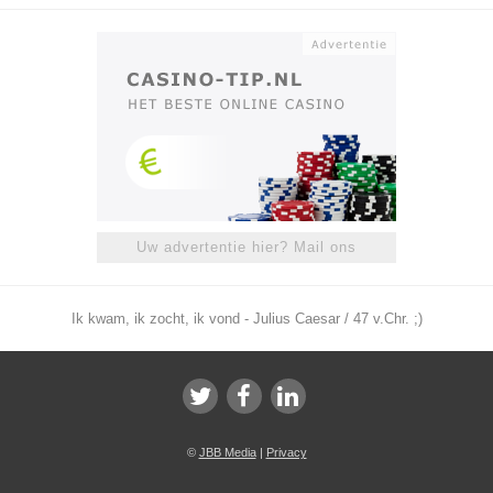
Uw advertentie hier? Mail ons
Ik kwam, ik zocht, ik vond - Julius Caesar / 47 v.Chr. ;)
©
JBB Media
|
Privacy