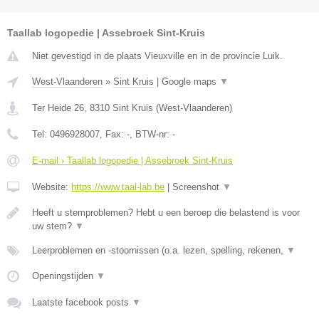
Taallab logopedie | Assebroek Sint-Kruis
Niet gevestigd in de plaats Vieuxville en in de provincie Luik.
West-Vlaanderen
»
Sint Kruis
|
Google maps
▼
Ter Heide 26
,
8310
Sint Kruis
(
West-Vlaanderen
)
Tel:
0496928007
, Fax:
-
, BTW-nr:
-
E-mail › Taallab logopedie | Assebroek Sint-Kruis
Website:
https://www.taal-lab.be
|
Screenshot
▼
Heeft u stemproblemen? Hebt u een beroep die belastend is voor
uw stem?
▼
Leerproblemen en -stoornissen (o.a. lezen, spelling, rekenen,
▼
Openingstijden
▼
Laatste facebook posts
▼