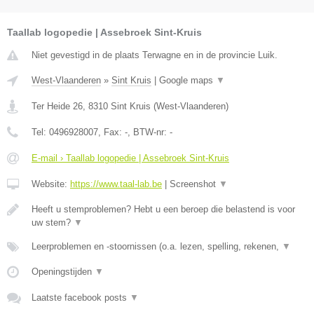
Taallab logopedie | Assebroek Sint-Kruis
Niet gevestigd in de plaats Terwagne en in de provincie Luik.
West-Vlaanderen
»
Sint Kruis
|
Google maps
▼
Ter Heide 26
,
8310
Sint Kruis
(
West-Vlaanderen
)
Tel:
0496928007
, Fax:
-
, BTW-nr:
-
E-mail › Taallab logopedie | Assebroek Sint-Kruis
Website:
https://www.taal-lab.be
|
Screenshot
▼
Heeft u stemproblemen? Hebt u een beroep die belastend is voor
uw stem?
▼
Leerproblemen en -stoornissen (o.a. lezen, spelling, rekenen,
▼
Openingstijden
▼
Laatste facebook posts
▼