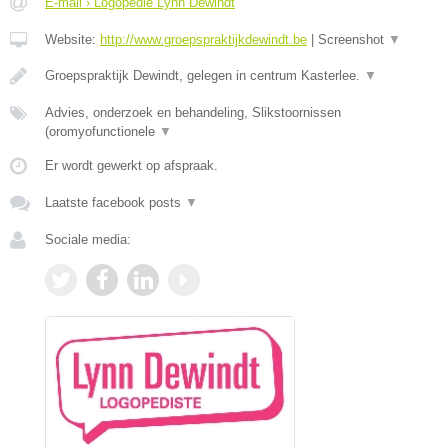
E-mail › Logopedie Lynn Dewindt
Website:
http://www.groepspraktijkdewindt.be
|
Screenshot
▼
Groepspraktijk Dewindt, gelegen in centrum Kasterlee.
▼
Advies, onderzoek en behandeling, Slikstoornissen
(oromyofunctionele
▼
Er wordt gewerkt op afspraak.
Laatste facebook posts
▼
Sociale media: