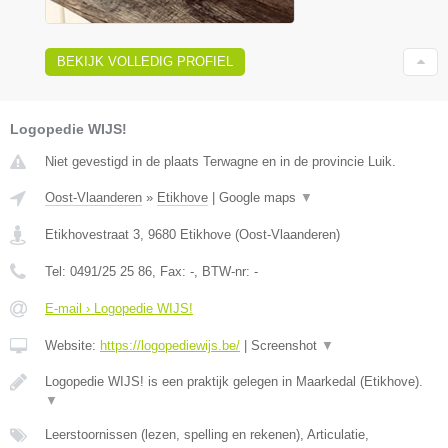
BEKIJK VOLLEDIG PROFIEL
Logopedie WIJS!
Niet gevestigd in de plaats Terwagne en in de provincie Luik.
Oost-Vlaanderen
»
Etikhove
|
Google maps
▼
Etikhovestraat 3
,
9680
Etikhove
(
Oost-Vlaanderen
)
Tel:
0491/25 25 86
, Fax:
-
, BTW-nr:
-
E-mail › Logopedie WIJS!
Website:
https://logopediewijs.be/
|
Screenshot
▼
Logopedie WIJS! is een praktijk gelegen in Maarkedal (Etikhove).
▼
Leerstoornissen (lezen, spelling en rekenen), Articulatie,