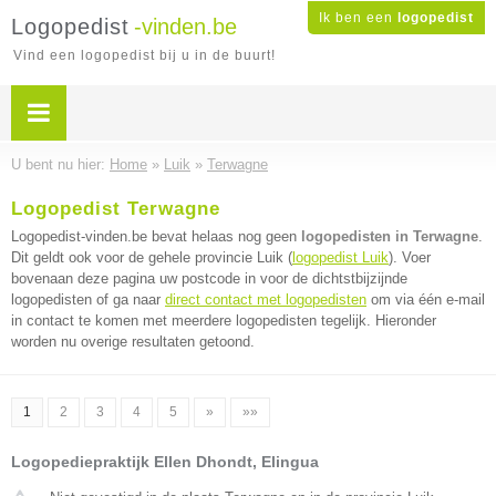
Ik ben een
logopedist
Logopedist
-vinden.be
Vind een logopedist bij u in de buurt!
U bent nu hier:
Home
»
Luik
»
Terwagne
Logopedist Terwagne
Logopedist-vinden.be bevat helaas nog geen
logopedisten in Terwagne
.
Dit geldt ook voor de gehele provincie Luik (
logopedist Luik
). Voer
bovenaan deze pagina uw postcode in voor de dichtstbijzijnde
logopedisten of ga naar
direct contact met logopedisten
om via één e-mail
in contact te komen met meerdere logopedisten tegelijk. Hieronder
worden nu overige resultaten getoond.
1
2
3
4
5
»
»»
Logopediepraktijk Ellen Dhondt, Elingua