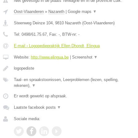
Niet gevestigd in de plaats Terwagne en in de provincie Luik.
Oost-Vlaanderen
»
Nazareth
|
Google maps
▼
Steenweg Deinze 104
,
9810
Nazareth
(
Oost-Vlaanderen
)
Tel:
0498/61.75.67
, Fax:
-
, BTW-nr:
-
E-mail › Logopediepraktijk Ellen Dhondt, Elingua
Website:
http://www.elingua.be
|
Screenshot
▼
logopediste
Taal- en spraakstoonissen, Leerproblemen (lezen, spelling,
rekenen),
▼
Er wordt gewerkt op afspraak.
Laatste facebook posts
▼
Sociale media: