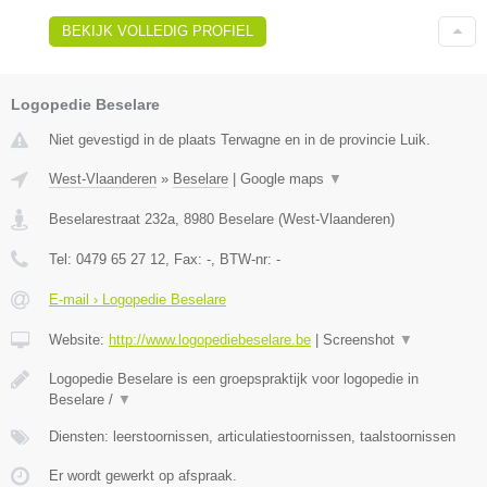
BEKIJK VOLLEDIG PROFIEL
Logopedie Beselare
Niet gevestigd in de plaats Terwagne en in de provincie Luik.
West-Vlaanderen
»
Beselare
|
Google maps
▼
Beselarestraat 232a
,
8980
Beselare
(
West-Vlaanderen
)
Tel:
0479 65 27 12
, Fax:
-
, BTW-nr:
-
E-mail › Logopedie Beselare
Website:
http://www.logopediebeselare.be
|
Screenshot
▼
Logopedie Beselare is een groepspraktijk voor logopedie in
Beselare /
▼
Diensten: leerstoornissen, articulatiestoornissen, taalstoornissen
Er wordt gewerkt op afspraak.