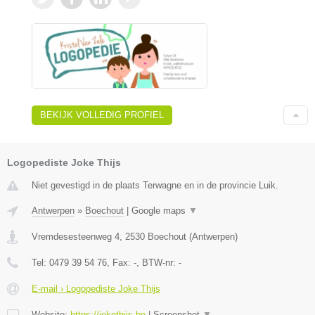
BEKIJK VOLLEDIG PROFIEL
Logopediste Joke Thijs
Niet gevestigd in de plaats Terwagne en in de provincie Luik.
Antwerpen
»
Boechout
|
Google maps
▼
Vremdesesteenweg 4
,
2530
Boechout
(
Antwerpen
)
Tel:
0479 39 54 76
, Fax:
-
, BTW-nr:
-
E-mail › Logopediste Joke Thijs
Website:
https://jokethijs.be
|
Screenshot
▼