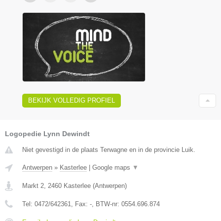
BEKIJK VOLLEDIG PROFIEL
Logopedie Lynn Dewindt
Niet gevestigd in de plaats Terwagne en in de provincie Luik.
Antwerpen
»
Kasterlee
|
Google maps
▼
Markt 2
,
2460
Kasterlee
(
Antwerpen
)
Tel:
0472/642361
, Fax:
-
, BTW-nr:
0554.696.874