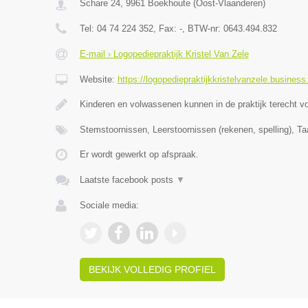
Schare 24
,
9961
Boekhoute
(
Oost-Vlaanderen
)
Tel:
04 74 224 352
, Fax:
-
, BTW-nr:
0643.494.832
E-mail › Logopediepraktijk Kristel Van Zele
Website:
https://logopediepraktijkkristelvanzele.business.
Kinderen en volwassenen kunnen in de praktijk terecht v
Stemstoornissen, Leerstoornissen (rekenen, spelling), Ta
Er wordt gewerkt op afspraak.
Laatste facebook posts
▼
Sociale media:
BEKIJK VOLLEDIG PROFIEL