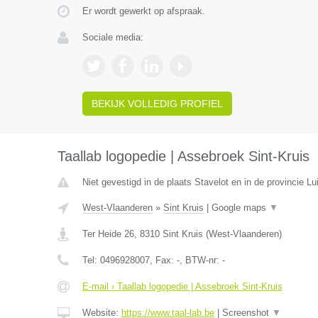
Er wordt gewerkt op afspraak.
Sociale media:
BEKIJK VOLLEDIG PROFIEL
Taallab logopedie | Assebroek Sint-Kruis
Niet gevestigd in de plaats Stavelot en in de provincie Lu
West-Vlaanderen
»
Sint Kruis
|
Google maps
▼
Ter Heide 26
,
8310
Sint Kruis
(
West-Vlaanderen
)
Tel:
0496928007
, Fax:
-
, BTW-nr:
-
E-mail › Taallab logopedie | Assebroek Sint-Kruis
Website:
https://www.taal-lab.be
|
Screenshot
▼