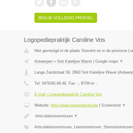
BEKIJK VOLLEDIG PROFIEL
Logopediepraktijk Caroline Vos
Niet gevestigd in de plaats Stavelot en in de provincie Lu
Antwerpen
»
Sint Katelijne Waver
|
Google maps
▼
Lange Zandstraat 59
,
2860
Sint Katelijne Waver
(
Antwerp
Tel:
0476/65.68.46
, Fax:
-
, BTW-nr:
-
E-mail › Logopediepraktijk Caroline Vos
Website:
http://www.logopedieskw.be
|
Screenshot
▼
-Articulatiestoornissen
▼
Articulatiestoornissen, Leerstoornissen, Stemstoornisse