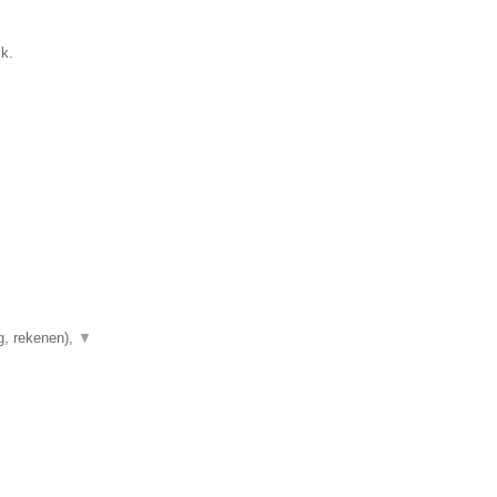
ik.
g, rekenen),
▼