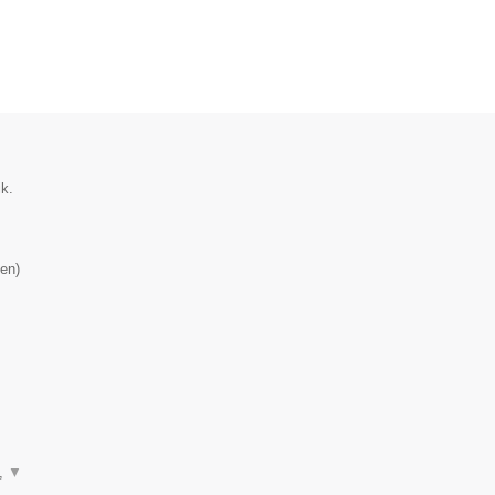
ik.
en
)
n,
▼