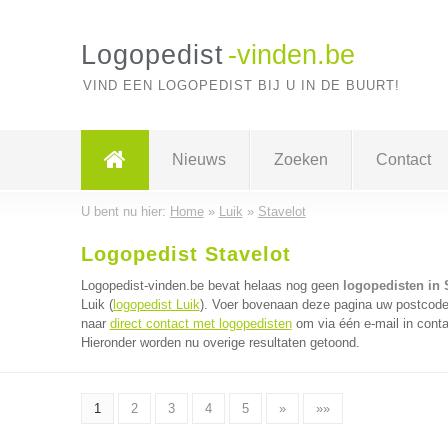
Logopedist
-vinden.be
VIND EEN LOGOPEDIST BIJ U IN DE BUURT!
Nieuws
Zoeken
Contact
U bent nu hier:
Home
»
Luik
»
Stavelot
Logopedist Stavelot
Logopedist-vinden.be bevat helaas nog geen
logopedisten in 
Luik (
logopedist Luik
). Voer bovenaan deze pagina uw postcode i
naar
direct contact met logopedisten
om via één e-mail in conta
Hieronder worden nu overige resultaten getoond.
1
2
3
4
5
»
»»