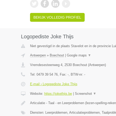
BEKIJK VOLLEDIG PROFIEL
Logopediste Joke Thijs
Niet gevestigd in de plaats Stavelot en in de provincie Lu
Antwerpen
»
Boechout
|
Google maps
▼
Vremdesesteenweg 4
,
2530
Boechout
(
Antwerpen
)
Tel:
0479 39 54 76
, Fax:
-
, BTW-nr:
-
E-mail › Logopediste Joke Thijs
Website:
https://jokethijs.be
|
Screenshot
▼
Articulatie - Taal - en Leerproblemen (lezen-spelling-reke
Diensten: Leerproblemen, Articulatieproblemen, Taalprob