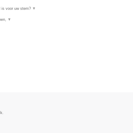
d is voor uw stem?
▼
enen,
▼
ik.