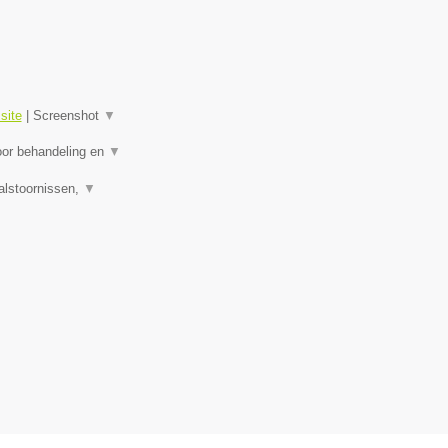
site
|
Screenshot
▼
oor behandeling en
▼
alstoornissen,
▼