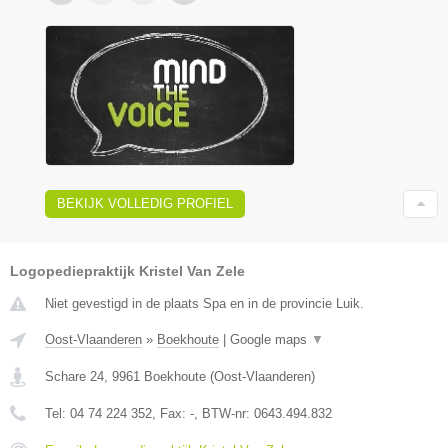
BEKIJK VOLLEDIG PROFIEL
Logopediepraktijk Kristel Van Zele
Niet gevestigd in de plaats Spa en in de provincie Luik.
Oost-Vlaanderen
»
Boekhoute
|
Google maps
▼
Schare 24
,
9961
Boekhoute
(
Oost-Vlaanderen
)
Tel:
04 74 224 352
, Fax:
-
, BTW-nr:
0643.494.832