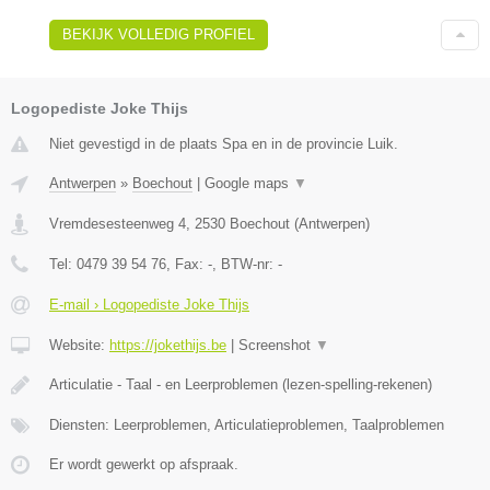
BEKIJK VOLLEDIG PROFIEL
Logopediste Joke Thijs
Niet gevestigd in de plaats Spa en in de provincie Luik.
Antwerpen
»
Boechout
|
Google maps
▼
Vremdesesteenweg 4
,
2530
Boechout
(
Antwerpen
)
Tel:
0479 39 54 76
, Fax:
-
, BTW-nr:
-
E-mail › Logopediste Joke Thijs
Website:
https://jokethijs.be
|
Screenshot
▼
Articulatie - Taal - en Leerproblemen (lezen-spelling-rekenen)
Diensten: Leerproblemen, Articulatieproblemen, Taalproblemen
Er wordt gewerkt op afspraak.