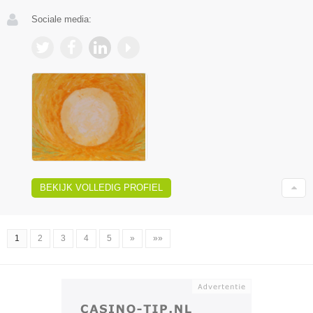
Sociale media:
BEKIJK VOLLEDIG PROFIEL
1
2
3
4
5
»
»»