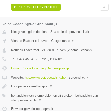
BEKIJK VOLLEDIG PROFIEL
Voice Coaching/De Groeipraktijk
Niet gevestigd in de plaats Spa en in de provincie Luik.
Vlaams-Brabant
»
Leuven
|
Google maps
▼
Korbeek-Losestraat 121
,
3001
Leuven
(
Vlaams-Brabant
)
Tel:
0474 45 94 17
, Fax:
-
, BTW-nr:
-
E-mail › Voice Coaching/De Groeipraktijk
Website:
http://www.voicecoaching.be
|
Screenshot
▼
Logopedie - stemtherapie:
▼
behandelen van stemproblemen bij spreken, behandelen van
stemproblemen bij
▼
Er wordt gewerkt op afspraak.