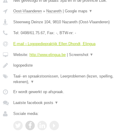
Niet gevestigd in de plaats Spa en in de provincie Luik.
Oost-Vlaanderen
»
Nazareth
|
Google maps
▼
Steenweg Deinze 104
,
9810
Nazareth
(
Oost-Vlaanderen
)
Tel:
0498/61.75.67
, Fax:
-
, BTW-nr:
-
E-mail › Logopediepraktijk Ellen Dhondt, Elingua
Website:
http://www.elingua.be
|
Screenshot
▼
logopediste
Taal- en spraakstoonissen, Leerproblemen (lezen, spelling,
rekenen),
▼
Er wordt gewerkt op afspraak.
Laatste facebook posts
▼
Sociale media: