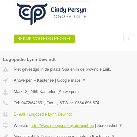
BEKIJK VOLLEDIG PROFIEL
Logopedie Lynn Dewindt
Niet gevestigd in de plaats Spa en in de provincie Luik.
Antwerpen
»
Kasterlee
|
Google maps
▼
Markt 2
,
2460
Kasterlee
(
Antwerpen
)
Tel:
0472/642361
, Fax:
-
, BTW-nr:
0554.696.874
E-mail › Logopedie Lynn Dewindt
Website:
http://www.groepspraktijkdewindt.be
|
Screenshot
▼
Groepspraktijk Dewindt, gelegen in centrum Kasterlee.
▼