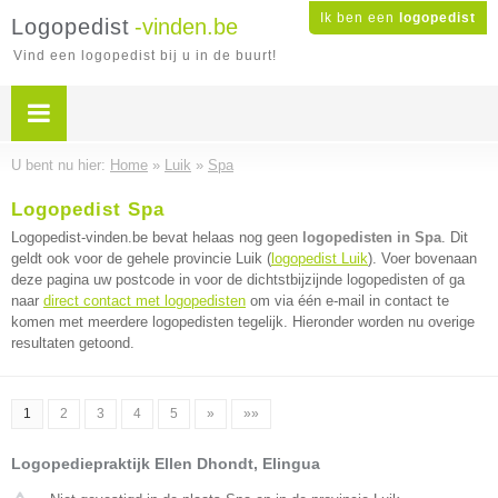
Ik ben een
logopedist
Logopedist
-vinden.be
Vind een logopedist bij u in de buurt!
U bent nu hier:
Home
»
Luik
»
Spa
Logopedist Spa
Logopedist-vinden.be bevat helaas nog geen
logopedisten in Spa
. Dit
geldt ook voor de gehele provincie Luik (
logopedist Luik
). Voer bovenaan
deze pagina uw postcode in voor de dichtstbijzijnde logopedisten of ga
naar
direct contact met logopedisten
om via één e-mail in contact te
komen met meerdere logopedisten tegelijk. Hieronder worden nu overige
resultaten getoond.
1
2
3
4
5
»
»»
Logopediepraktijk Ellen Dhondt, Elingua