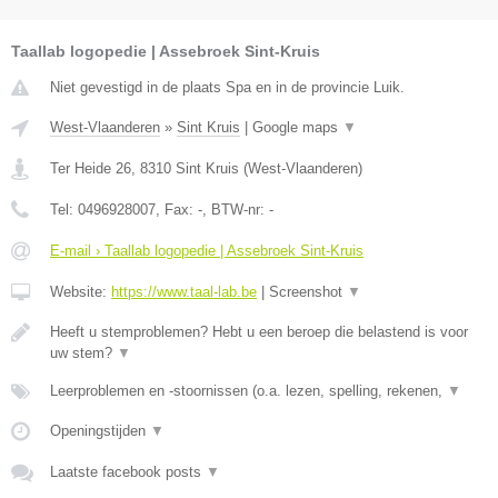
Taallab logopedie | Assebroek Sint-Kruis
Niet gevestigd in de plaats Spa en in de provincie Luik.
West-Vlaanderen
»
Sint Kruis
|
Google maps
▼
Ter Heide 26
,
8310
Sint Kruis
(
West-Vlaanderen
)
Tel:
0496928007
, Fax:
-
, BTW-nr:
-
E-mail › Taallab logopedie | Assebroek Sint-Kruis
Website:
https://www.taal-lab.be
|
Screenshot
▼
Heeft u stemproblemen? Hebt u een beroep die belastend is voor
uw stem?
▼
Leerproblemen en -stoornissen (o.a. lezen, spelling, rekenen,
▼
Openingstijden
▼
Laatste facebook posts
▼