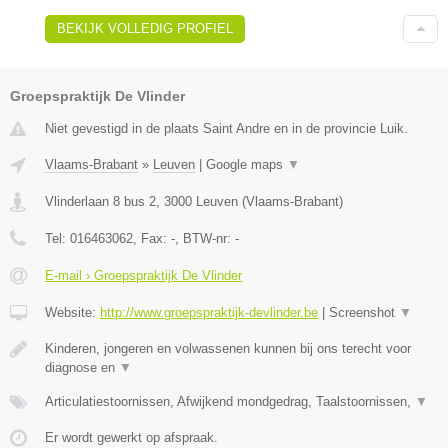
BEKIJK VOLLEDIG PROFIEL
Groepspraktijk De Vlinder
Niet gevestigd in de plaats Saint Andre en in de provincie Luik.
Vlaams-Brabant
»
Leuven
|
Google maps
▼
Vlinderlaan 8 bus 2
,
3000
Leuven
(
Vlaams-Brabant
)
Tel:
016463062
, Fax:
-
, BTW-nr:
-
E-mail › Groepspraktijk De Vlinder
Website:
http://www.groepspraktijk-devlinder.be
|
Screenshot
▼
Kinderen, jongeren en volwassenen kunnen bij ons terecht voor
diagnose en
▼
Articulatiestoornissen, Afwijkend mondgedrag, Taalstoornissen,
▼
Er wordt gewerkt op afspraak.