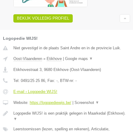
BEKIJK VOLLEDIG PROFIEL
Logopedie WIJS!
Niet gevestigd in de plaats Saint Andre en in de provincie Luik.
Oost-Vlaanderen
»
Etikhove
|
Google maps
▼
Etikhovestraat 3
,
9680
Etikhove
(
Oost-Vlaanderen
)
Tel:
0491/25 25 86
, Fax:
-
, BTW-nr:
-
E-mail › Logopedie WIJS!
Website:
https://logopediewijs.be/
|
Screenshot
▼
Logopedie WIJS! is een praktijk gelegen in Maarkedal (Etikhove).
▼
Leerstoornissen (lezen, spelling en rekenen), Articulatie,