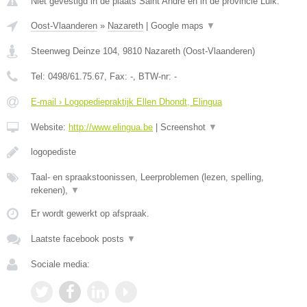
Niet gevestigd in de plaats Saint Andre en in de provincie Luik.
Oost-Vlaanderen
»
Nazareth
|
Google maps
▼
Steenweg Deinze 104
,
9810
Nazareth
(
Oost-Vlaanderen
)
Tel:
0498/61.75.67
, Fax:
-
, BTW-nr:
-
E-mail › Logopediepraktijk Ellen Dhondt, Elingua
Website:
http://www.elingua.be
|
Screenshot
▼
logopediste
Taal- en spraakstoonissen, Leerproblemen (lezen, spelling,
rekenen),
▼
Er wordt gewerkt op afspraak.
Laatste facebook posts
▼
Sociale media: