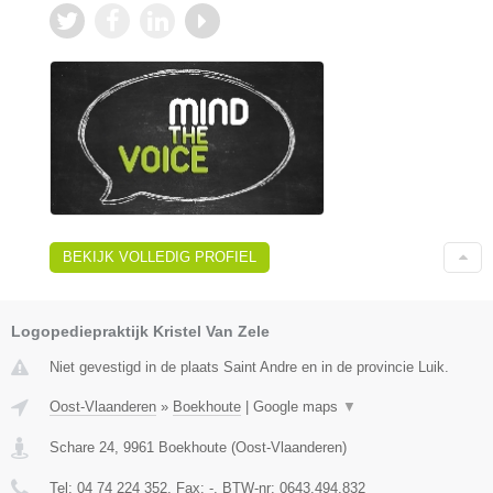
BEKIJK VOLLEDIG PROFIEL
Logopediepraktijk Kristel Van Zele
Niet gevestigd in de plaats Saint Andre en in de provincie Luik.
Oost-Vlaanderen
»
Boekhoute
|
Google maps
▼
Schare 24
,
9961
Boekhoute
(
Oost-Vlaanderen
)
Tel:
04 74 224 352
, Fax:
-
, BTW-nr:
0643.494.832