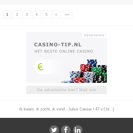
1
2
3
4
5
»
»»
Uw advertentie hier? Mail ons
Ik kwam, ik zocht, ik vond - Julius Caesar / 47 v.Chr. ;)