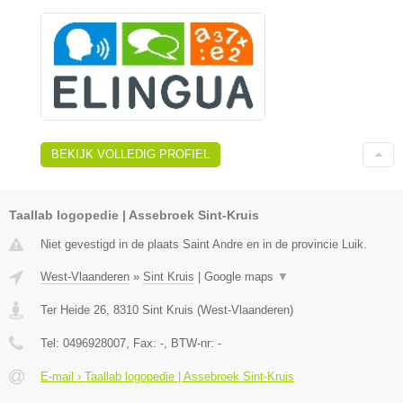
BEKIJK VOLLEDIG PROFIEL
Taallab logopedie | Assebroek Sint-Kruis
Niet gevestigd in de plaats Saint Andre en in de provincie Luik.
West-Vlaanderen
»
Sint Kruis
|
Google maps
▼
Ter Heide 26
,
8310
Sint Kruis
(
West-Vlaanderen
)
Tel:
0496928007
, Fax:
-
, BTW-nr:
-
E-mail › Taallab logopedie | Assebroek Sint-Kruis