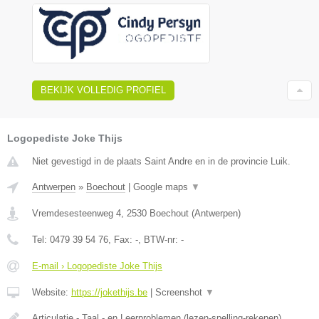
BEKIJK VOLLEDIG PROFIEL
Logopediste Joke Thijs
Niet gevestigd in de plaats Saint Andre en in de provincie Luik.
Antwerpen
»
Boechout
|
Google maps
▼
Vremdesesteenweg 4
,
2530
Boechout
(
Antwerpen
)
Tel:
0479 39 54 76
, Fax:
-
, BTW-nr:
-
E-mail › Logopediste Joke Thijs
Website:
https://jokethijs.be
|
Screenshot
▼
Articulatie - Taal - en Leerproblemen (lezen-spelling-rekenen)