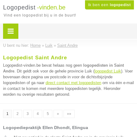
Ik ben een
logopedist
Logopedist
-vinden.be
Vind een logopedist bij u in de buurt!
U bent nu hier:
Home
»
Luik
»
Saint Andre
Logopedist Saint Andre
Logopedist-vinden.be bevat helaas nog geen
logopedisten in Saint
Andre
. Dit geldt ook voor de gehele provincie Luik (
logopedist Luik
). Voer
bovenaan deze pagina uw postcode in voor de dichtstbijzijnde
logopedisten of ga naar
direct contact met logopedisten
om via één e-mail
in contact te komen met meerdere logopedisten tegelijk. Hieronder
worden nu overige resultaten getoond.
1
2
3
4
5
»
»»
Logopediepraktijk Ellen Dhondt, Elingua