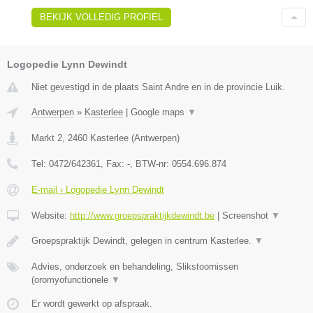
BEKIJK VOLLEDIG PROFIEL
Logopedie Lynn Dewindt
Niet gevestigd in de plaats Saint Andre en in de provincie Luik.
Antwerpen
»
Kasterlee
|
Google maps
▼
Markt 2
,
2460
Kasterlee
(
Antwerpen
)
Tel:
0472/642361
, Fax:
-
, BTW-nr:
0554.696.874
E-mail › Logopedie Lynn Dewindt
Website:
http://www.groepspraktijkdewindt.be
|
Screenshot
▼
Groepspraktijk Dewindt, gelegen in centrum Kasterlee.
▼
Advies, onderzoek en behandeling, Slikstoornissen
(oromyofunctionele
▼
Er wordt gewerkt op afspraak.