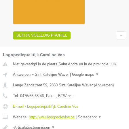
BEKIJK VOLLEDIG PROFIEL
Logopediepraktijk Caroline Vos
Niet gevestigd in de plaats Saint Andre en in de provincie Luik.
Antwerpen
»
Sint Katelijne Waver
|
Google maps
▼
Lange Zandstraat 59
,
2860
Sint Katelijne Waver
(
Antwerpen
)
Tel:
0476/65.68.46
, Fax:
-
, BTW-nr:
-
E-mail › Logopediepraktijk Caroline Vos
Website:
http://www.logopedieskw.be
|
Screenshot
▼
-Articulatiestoornissen
▼