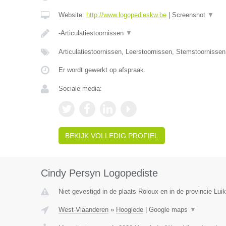
Website:
http://www.logopedieskw.be
|
Screenshot
▼
-Articulatiestoornissen
▼
Articulatiestoornissen, Leerstoornissen, Stemstoornisse
Er wordt gewerkt op afspraak.
Sociale media:
BEKIJK VOLLEDIG PROFIEL
Cindy Persyn Logopediste
Niet gevestigd in de plaats Roloux en in de provincie Luik
West-Vlaanderen
»
Hooglede
|
Google maps
▼