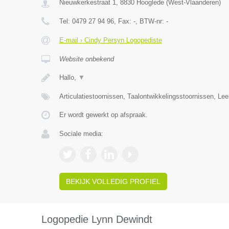
Nieuwkerkestraat 1
,
8830
Hooglede
(
West-Vlaanderen
)
Tel:
0479 27 94 96
, Fax:
-
, BTW-nr:
-
E-mail › Cindy Persyn Logopediste
Website onbekend
Hallo,
▼
Articulatiestoornissen, Taalontwikkelingsstoornissen, Le
Er wordt gewerkt op afspraak.
Sociale media:
BEKIJK VOLLEDIG PROFIEL
Logopedie Lynn Dewindt