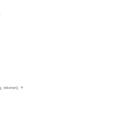
.
g, rekenen),
▼