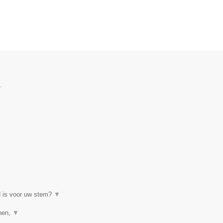
.
d is voor uw stem?
▼
enen,
▼