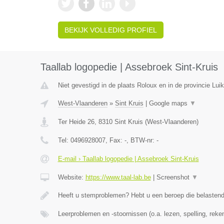
BEKIJK VOLLEDIG PROFIEL
Taallab logopedie | Assebroek Sint-Kruis
Niet gevestigd in de plaats Roloux en in de provincie Luik
West-Vlaanderen
»
Sint Kruis
|
Google maps
▼
Ter Heide 26
,
8310
Sint Kruis
(
West-Vlaanderen
)
Tel:
0496928007
, Fax:
-
, BTW-nr:
-
E-mail › Taallab logopedie | Assebroek Sint-Kruis
Website:
https://www.taal-lab.be
|
Screenshot
▼
Heeft u stemproblemen? Hebt u een beroep die belasten
Leerproblemen en -stoornissen (o.a. lezen, spelling, rek