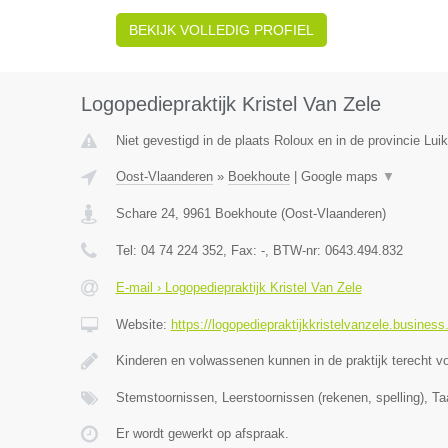
BEKIJK VOLLEDIG PROFIEL
Logopediepraktijk Kristel Van Zele
Niet gevestigd in de plaats Roloux en in de provincie Luik
Oost-Vlaanderen
»
Boekhoute
|
Google maps
▼
Schare 24
,
9961
Boekhoute
(
Oost-Vlaanderen
)
Tel:
04 74 224 352
, Fax:
-
, BTW-nr:
0643.494.832
E-mail › Logopediepraktijk Kristel Van Zele
Website:
https://logopediepraktijkkristelvanzele.business.
Kinderen en volwassenen kunnen in de praktijk terecht v
Stemstoornissen, Leerstoornissen (rekenen, spelling), Ta
Er wordt gewerkt op afspraak.