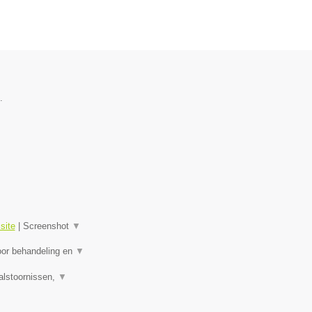
.
site
|
Screenshot
▼
oor behandeling en
▼
alstoornissen,
▼