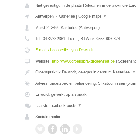
Niet gevestigd in de plaats Roloux en in de provincie Luik
Antwerpen
»
Kasterlee
|
Google maps
▼
Markt 2
,
2460
Kasterlee
(
Antwerpen
)
Tel:
0472/642361
, Fax:
-
, BTW-nr:
0554.696.874
E-mail › Logopedie Lynn Dewindt
Website:
http://www.groepspraktijkdewindt.be
|
Screensh
Groepspraktijk Dewindt, gelegen in centrum Kasterlee.
▼
Advies, onderzoek en behandeling, Slikstoornissen (oro
Er wordt gewerkt op afspraak.
Laatste facebook posts
▼
Sociale media: