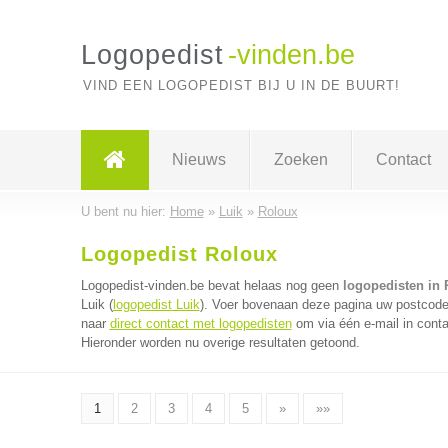
Logopedist
-vinden.be
VIND EEN LOGOPEDIST BIJ U IN DE BUURT!
Nieuws
Zoeken
Contact
U bent nu hier:
Home
»
Luik
»
Roloux
Logopedist Roloux
Logopedist-vinden.be bevat helaas nog geen
logopedisten in 
Luik (
logopedist Luik
). Voer bovenaan deze pagina uw postcode i
naar
direct contact met logopedisten
om via één e-mail in conta
Hieronder worden nu overige resultaten getoond.
1
2
3
4
5
»
»»