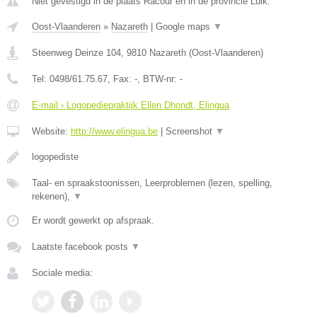
Niet gevestigd in de plaats Racour en in de provincie Luik.
Oost-Vlaanderen
»
Nazareth
|
Google maps
▼
Steenweg Deinze 104
,
9810
Nazareth
(
Oost-Vlaanderen
)
Tel:
0498/61.75.67
, Fax:
-
, BTW-nr:
-
E-mail › Logopediepraktijk Ellen Dhondt, Elingua
Website:
http://www.elingua.be
|
Screenshot
▼
logopediste
Taal- en spraakstoonissen, Leerproblemen (lezen, spelling,
rekenen),
▼
Er wordt gewerkt op afspraak.
Laatste facebook posts
▼
Sociale media: