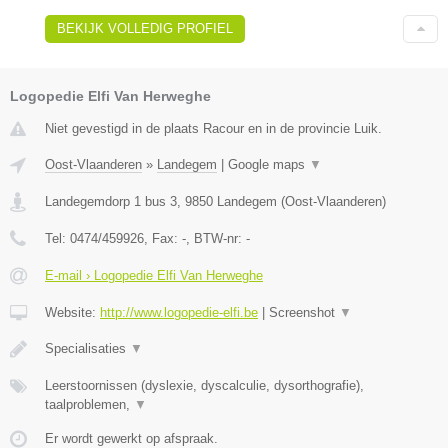
BEKIJK VOLLEDIG PROFIEL
Logopedie Elfi Van Herweghe
Niet gevestigd in de plaats Racour en in de provincie Luik.
Oost-Vlaanderen
»
Landegem
|
Google maps
▼
Landegemdorp 1 bus 3
,
9850
Landegem
(
Oost-Vlaanderen
)
Tel:
0474/459926
, Fax:
-
, BTW-nr:
-
E-mail › Logopedie Elfi Van Herweghe
Website:
http://www.logopedie-elfi.be
|
Screenshot
▼
​Specialisaties
▼
Leerstoornissen (dyslexie, dyscalculie, dysorthografie),
taalproblemen,
▼
Er wordt gewerkt op afspraak.