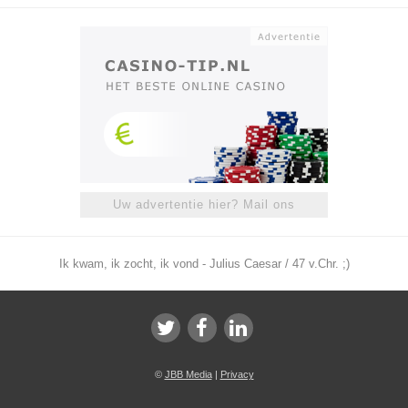
Uw advertentie hier? Mail ons
Ik kwam, ik zocht, ik vond - Julius Caesar / 47 v.Chr. ;)
©
JBB Media
|
Privacy