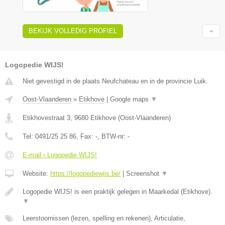
BEKIJK VOLLEDIG PROFIEL
Logopedie WIJS!
Niet gevestigd in de plaats Neufchateau en in de provincie Luik.
Oost-Vlaanderen
»
Etikhove
|
Google maps
▼
Etikhovestraat 3
,
9680
Etikhove
(
Oost-Vlaanderen
)
Tel:
0491/25 25 86
, Fax:
-
, BTW-nr:
-
E-mail › Logopedie WIJS!
Website:
https://logopediewijs.be/
|
Screenshot
▼
Logopedie WIJS! is een praktijk gelegen in Maarkedal (Etikhove).
▼
Leerstoornissen (lezen, spelling en rekenen), Articulatie,