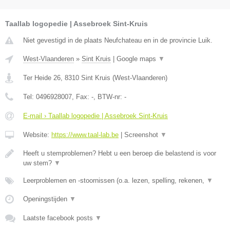
Taallab logopedie | Assebroek Sint-Kruis
Niet gevestigd in de plaats Neufchateau en in de provincie Luik.
West-Vlaanderen
»
Sint Kruis
|
Google maps
▼
Ter Heide 26
,
8310
Sint Kruis
(
West-Vlaanderen
)
Tel:
0496928007
, Fax:
-
, BTW-nr:
-
E-mail › Taallab logopedie | Assebroek Sint-Kruis
Website:
https://www.taal-lab.be
|
Screenshot
▼
Heeft u stemproblemen? Hebt u een beroep die belastend is voor
uw stem?
▼
Leerproblemen en -stoornissen (o.a. lezen, spelling, rekenen,
▼
Openingstijden
▼
Laatste facebook posts
▼