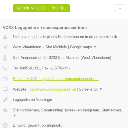
BEKIJK VOLLEDIG PROFIEL
VOXX Logopedie en stemexpertisecentrum
Niet gevestigd in de plaats Neufchateau en in de provincie Luik.
West-Vlaanderen
»
Sint Michiels
|
Google maps
▼
Sint-Andriesdreef 22
,
8200
Sint Michiels
(
West-Vlaanderen
)
Tel:
0495101331
, Fax:
-
, BTW-nr:
-
E-mail › VOXX Logopedie en stemexpertisecentrum
Website:
http://www.voxxlogopedie.be
|
Screenshot
▼
Logopedie en Vocologie
Stemproblemen, Stemtraining: spreek- en zangstem, Stemadvies,
▼
Er wordt gewerkt op afspraak.