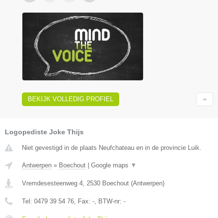
BEKIJK VOLLEDIG PROFIEL
Logopediste Joke Thijs
Niet gevestigd in de plaats Neufchateau en in de provincie Luik.
Antwerpen
»
Boechout
|
Google maps
▼
Vremdesesteenweg 4
,
2530
Boechout
(
Antwerpen
)
Tel:
0479 39 54 76
, Fax:
-
, BTW-nr:
-