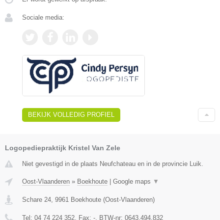
Sociale media:
BEKIJK VOLLEDIG PROFIEL
Logopediepraktijk Kristel Van Zele
Niet gevestigd in de plaats Neufchateau en in de provincie Luik.
Oost-Vlaanderen
»
Boekhoute
|
Google maps
▼
Schare 24
,
9961
Boekhoute
(
Oost-Vlaanderen
)
Tel:
04 74 224 352
, Fax:
-
, BTW-nr:
0643.494.832