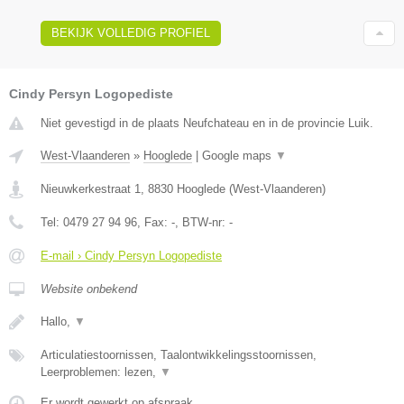
BEKIJK VOLLEDIG PROFIEL
Cindy Persyn Logopediste
Niet gevestigd in de plaats Neufchateau en in de provincie Luik.
West-Vlaanderen
»
Hooglede
|
Google maps
▼
Nieuwkerkestraat 1
,
8830
Hooglede
(
West-Vlaanderen
)
Tel:
0479 27 94 96
, Fax:
-
, BTW-nr:
-
E-mail › Cindy Persyn Logopediste
Website onbekend
Hallo,
▼
Articulatiestoornissen, Taalontwikkelingsstoornissen,
Leerproblemen: lezen,
▼
Er wordt gewerkt op afspraak.