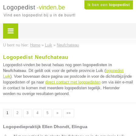
Ik ben een
logopedist
Logopedist
-vinden.be
Vind een logopedist bij u in de buurt!
U bent nu hier:
Home
»
Luik
»
Neufchateau
Logopedist Neufchateau
Logopedist-vinden.be bevat helaas nog geen
logopedisten in
Neufchateau
. Dit geldt ook voor de gehele provincie Luik (
logopedist
Luik
). Voer bovenaan deze pagina uw postcode in voor de dichtstbijzijnde
logopedisten of ga naar
direct contact met logopedisten
om via één e-mail
in contact te komen met meerdere logopedisten tegelijk. Hieronder
worden nu overige resultaten getoond.
1
2
3
4
5
»
»»
Logopediepraktijk Ellen Dhondt, Elingua