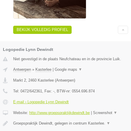
BEKIJK VOLLEDIG PROFIEL
Logopedie Lynn Dewindt
Niet gevestigd in de plaats Neufchateau en in de provincie Luik.
Antwerpen
»
Kasterlee
|
Google maps
▼
Markt 2
,
2460
Kasterlee
(
Antwerpen
)
Tel:
0472/642361
, Fax:
-
, BTW-nr:
0554.696.874
E-mail › Logopedie Lynn Dewindt
Website:
http://www.groepspraktijkdewindt.be
|
Screenshot
▼
Groepspraktijk Dewindt, gelegen in centrum Kasterlee.
▼