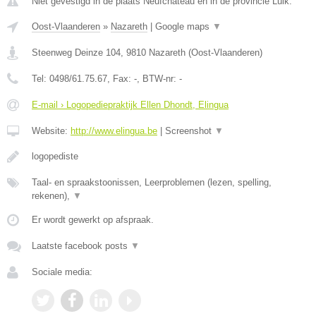
Niet gevestigd in de plaats Neufchateau en in de provincie Luik.
Oost-Vlaanderen
»
Nazareth
|
Google maps
▼
Steenweg Deinze 104
,
9810
Nazareth
(
Oost-Vlaanderen
)
Tel:
0498/61.75.67
, Fax:
-
, BTW-nr:
-
E-mail › Logopediepraktijk Ellen Dhondt, Elingua
Website:
http://www.elingua.be
|
Screenshot
▼
logopediste
Taal- en spraakstoonissen, Leerproblemen (lezen, spelling,
rekenen),
▼
Er wordt gewerkt op afspraak.
Laatste facebook posts
▼
Sociale media: