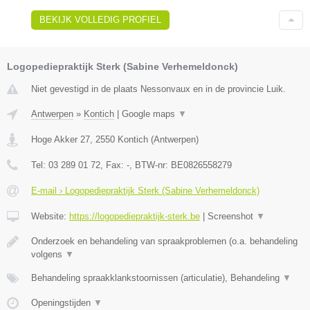
BEKIJK VOLLEDIG PROFIEL
Logopediepraktijk Sterk (Sabine Verhemeldonck)
Niet gevestigd in de plaats Nessonvaux en in de provincie Luik.
Antwerpen
»
Kontich
|
Google maps
▼
Hoge Akker 27
,
2550
Kontich
(
Antwerpen
)
Tel:
03 289 01 72
, Fax:
-
, BTW-nr:
BE0826558279
E-mail › Logopediepraktijk Sterk (Sabine Verhemeldonck)
Website:
https://logopediepraktijk-sterk.be
|
Screenshot
▼
Onderzoek en behandeling van spraakproblemen (o.a. behandeling
volgens
▼
Behandeling spraakklankstoornissen (articulatie), Behandeling
▼
Openingstijden
▼