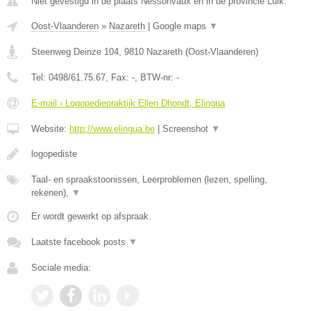
Niet gevestigd in de plaats Nessonvaux en in de provincie Luik.
Oost-Vlaanderen
»
Nazareth
|
Google maps
▼
Steenweg Deinze 104
,
9810
Nazareth
(
Oost-Vlaanderen
)
Tel:
0498/61.75.67
, Fax:
-
, BTW-nr:
-
E-mail › Logopediepraktijk Ellen Dhondt, Elingua
Website:
http://www.elingua.be
|
Screenshot
▼
logopediste
Taal- en spraakstoonissen, Leerproblemen (lezen, spelling,
rekenen),
▼
Er wordt gewerkt op afspraak.
Laatste facebook posts
▼
Sociale media: