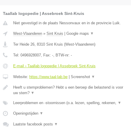
Taallab logopedie | Assebroek Sint-Kruis
Niet gevestigd in de plaats Nessonvaux en in de provincie Luik.
West-Vlaanderen
»
Sint Kruis
|
Google maps
▼
Ter Heide 26
,
8310
Sint Kruis
(
West-Vlaanderen
)
Tel:
0496928007
, Fax:
-
, BTW-nr:
-
E-mail › Taallab logopedie | Assebroek Sint-Kruis
Website:
https://www.taal-lab.be
|
Screenshot
▼
Heeft u stemproblemen? Hebt u een beroep die belastend is voor
uw stem?
▼
Leerproblemen en -stoornissen (o.a. lezen, spelling, rekenen,
▼
Openingstijden
▼
Laatste facebook posts
▼