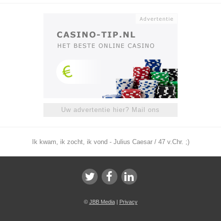
Uw advertentie hier? Mail ons
Ik kwam, ik zocht, ik vond - Julius Caesar / 47 v.Chr. ;)
©
JBB Media
|
Privacy