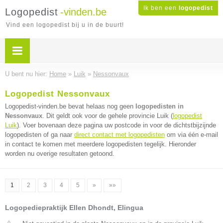
Ik ben een
logopedist
Logopedist
-vinden.be
Vind een logopedist bij u in de buurt!
U bent nu hier:
Home
»
Luik
»
Nessonvaux
Logopedist Nessonvaux
Logopedist-vinden.be bevat helaas nog geen
logopedisten in
Nessonvaux
. Dit geldt ook voor de gehele provincie Luik (
logopedist
Luik
). Voer bovenaan deze pagina uw postcode in voor de dichtstbijzijnde
logopedisten of ga naar
direct contact met logopedisten
om via één e-mail
in contact te komen met meerdere logopedisten tegelijk. Hieronder
worden nu overige resultaten getoond.
1
2
3
4
5
»
»»
Logopediepraktijk Ellen Dhondt, Elingua