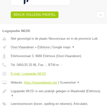
BEKIJK VOLLEDIG PROFIEL
Logopedie WIJS!
Niet gevestigd in de plaats Nessonvaux en in de provincie Luik.
Oost-Vlaanderen
»
Etikhove
|
Google maps
▼
Etikhovestraat 3
,
9680
Etikhove
(
Oost-Vlaanderen
)
Tel:
0491/25 25 86
, Fax:
-
, BTW-nr:
-
E-mail › Logopedie WIJS!
Website:
https://logopediewijs.be/
|
Screenshot
▼
Logopedie WIJS! is een praktijk gelegen in Maarkedal (Etikhove).
▼
Leerstoornissen (lezen, spelling en rekenen), Articulatie,