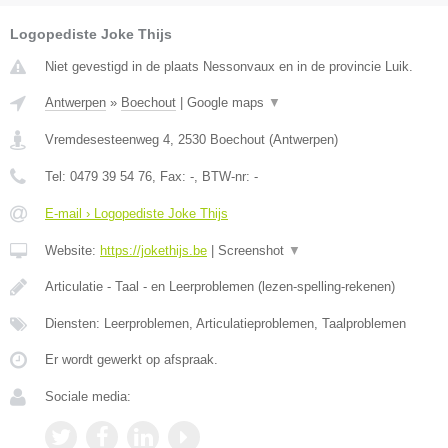
Logopediste Joke Thijs
Niet gevestigd in de plaats Nessonvaux en in de provincie Luik.
Antwerpen
»
Boechout
|
Google maps
▼
Vremdesesteenweg 4
,
2530
Boechout
(
Antwerpen
)
Tel:
0479 39 54 76
, Fax:
-
, BTW-nr:
-
E-mail › Logopediste Joke Thijs
Website:
https://jokethijs.be
|
Screenshot
▼
Articulatie - Taal - en Leerproblemen (lezen-spelling-rekenen)
Diensten: Leerproblemen, Articulatieproblemen, Taalproblemen
Er wordt gewerkt op afspraak.
Sociale media: