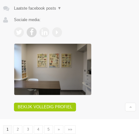
Laatste facebook posts
▼
Sociale media:
BEKIJK VOLLEDIG PROFIEL
1
2
3
4
5
»
»»