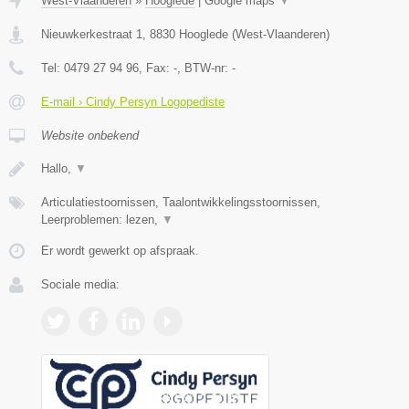
West-Vlaanderen
»
Hooglede
|
Google maps
▼
Nieuwkerkestraat 1
,
8830
Hooglede
(
West-Vlaanderen
)
Tel:
0479 27 94 96
, Fax:
-
, BTW-nr:
-
E-mail › Cindy Persyn Logopediste
Website onbekend
Hallo,
▼
Articulatiestoornissen, Taalontwikkelingsstoornissen,
Leerproblemen: lezen,
▼
Er wordt gewerkt op afspraak.
Sociale media: