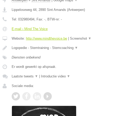
Antwerpen
»
Sint Amands
|
Google maps
▼
Lippeloseweg 44
,
2890
Sint Amands
(
Antwerpen
)
Tel:
032980494
, Fax:
-
, BTW-nr:
-
E-mail › Mind The Voice
Website:
http://www.mindthevoice.be
|
Screenshot
▼
Logopedie - Stemtraining - Stemcoaching
▼
Diensten onbekend
Er wordt gewerkt op afspraak.
Laatste tweets
▼
|
Introductie video
▼
Sociale media: