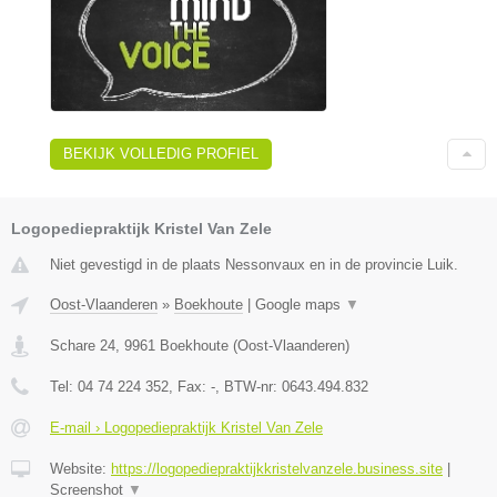
BEKIJK VOLLEDIG PROFIEL
Logopediepraktijk Kristel Van Zele
Niet gevestigd in de plaats Nessonvaux en in de provincie Luik.
Oost-Vlaanderen
»
Boekhoute
|
Google maps
▼
Schare 24
,
9961
Boekhoute
(
Oost-Vlaanderen
)
Tel:
04 74 224 352
, Fax:
-
, BTW-nr:
0643.494.832
E-mail › Logopediepraktijk Kristel Van Zele
Website:
https://logopediepraktijkkristelvanzele.business.site
|
Screenshot
▼