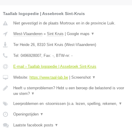
Taallab logopedie | Assebroek Sint-Kruis
Niet gevestigd in de plaats Mortroux en in de provincie Luik.
West-Vlaanderen
»
Sint Kruis
|
Google maps
▼
Ter Heide 26
,
8310
Sint Kruis
(
West-Vlaanderen
)
Tel:
0496928007
, Fax:
-
, BTW-nr:
-
E-mail › Taallab logopedie | Assebroek Sint-Kruis
Website:
https://www.taal-lab.be
|
Screenshot
▼
Heeft u stemproblemen? Hebt u een beroep die belastend is voor
uw stem?
▼
Leerproblemen en -stoornissen (o.a. lezen, spelling, rekenen,
▼
Openingstijden
▼
Laatste facebook posts
▼