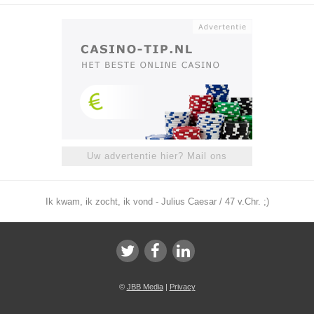
Uw advertentie hier? Mail ons
Ik kwam, ik zocht, ik vond - Julius Caesar / 47 v.Chr. ;)
©
JBB Media
|
Privacy