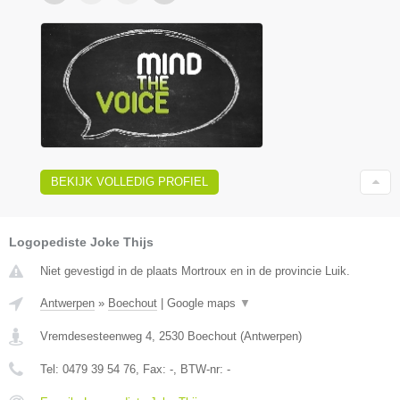
BEKIJK VOLLEDIG PROFIEL
Logopediste Joke Thijs
Niet gevestigd in de plaats Mortroux en in de provincie Luik.
Antwerpen
»
Boechout
|
Google maps
▼
Vremdesesteenweg 4
,
2530
Boechout
(
Antwerpen
)
Tel:
0479 39 54 76
, Fax:
-
, BTW-nr:
-