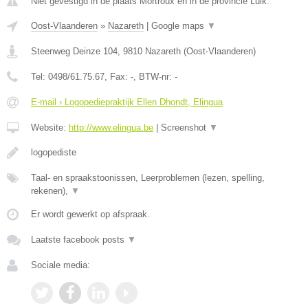
Niet gevestigd in de plaats Mortroux en in de provincie Luik.
Oost-Vlaanderen
»
Nazareth
|
Google maps
▼
Steenweg Deinze 104
,
9810
Nazareth
(
Oost-Vlaanderen
)
Tel:
0498/61.75.67
, Fax:
-
, BTW-nr:
-
E-mail › Logopediepraktijk Ellen Dhondt, Elingua
Website:
http://www.elingua.be
|
Screenshot
▼
logopediste
Taal- en spraakstoonissen, Leerproblemen (lezen, spelling,
rekenen),
▼
Er wordt gewerkt op afspraak.
Laatste facebook posts
▼
Sociale media: