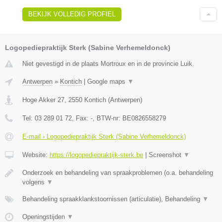
BEKIJK VOLLEDIG PROFIEL
Logopediepraktijk Sterk (Sabine Verhemeldonck)
Niet gevestigd in de plaats Mortroux en in de provincie Luik.
Antwerpen
»
Kontich
|
Google maps
▼
Hoge Akker 27
,
2550
Kontich
(
Antwerpen
)
Tel:
03 289 01 72
, Fax:
-
, BTW-nr:
BE0826558279
E-mail › Logopediepraktijk Sterk (Sabine Verhemeldonck)
Website:
https://logopediepraktijk-sterk.be
|
Screenshot
▼
Onderzoek en behandeling van spraakproblemen (o.a. behandeling
volgens
▼
Behandeling spraakklankstoornissen (articulatie), Behandeling
▼
Openingstijden
▼