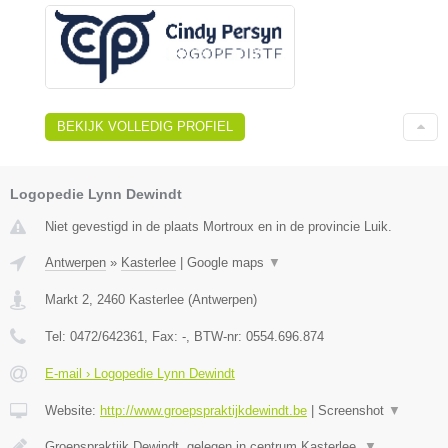
BEKIJK VOLLEDIG PROFIEL
Logopedie Lynn Dewindt
Niet gevestigd in de plaats Mortroux en in de provincie Luik.
Antwerpen
»
Kasterlee
|
Google maps
▼
Markt 2
,
2460
Kasterlee
(
Antwerpen
)
Tel:
0472/642361
, Fax:
-
, BTW-nr:
0554.696.874
E-mail › Logopedie Lynn Dewindt
Website:
http://www.groepspraktijkdewindt.be
|
Screenshot
▼
Groepspraktijk Dewindt, gelegen in centrum Kasterlee.
▼