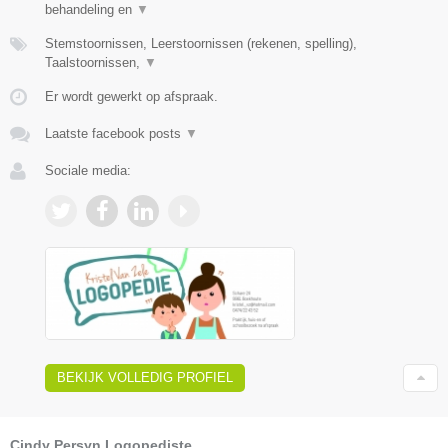
behandeling en
▼
Stemstoornissen, Leerstoornissen (rekenen, spelling),
Taalstoornissen,
▼
Er wordt gewerkt op afspraak.
Laatste facebook posts
▼
Sociale media:
BEKIJK VOLLEDIG PROFIEL
Cindy Persyn Logopediste