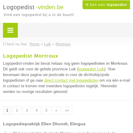
Ik ben een
logopedist
Logopedist
-vinden.be
Vind een logopedist bij u in de buurt!
U bent nu hier:
Home
»
Luik
»
Mortroux
Logopedist Mortroux
Logopedist-vinden.be bevat helaas nog geen
logopedisten in Mortroux
.
Dit geldt ook voor de gehele provincie Luik (
logopedist Luik
). Voer
bovenaan deze pagina uw postcode in voor de dichtstbijzijnde
logopedisten of ga naar
direct contact met logopedisten
om via één e-mail
in contact te komen met meerdere logopedisten tegelijk. Hieronder
worden nu overige resultaten getoond.
1
2
3
4
5
»
»»
Logopediepraktijk Ellen Dhondt, Elingua