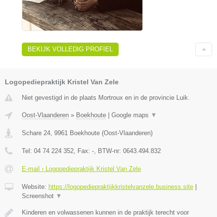
BEKIJK VOLLEDIG PROFIEL
Logopediepraktijk Kristel Van Zele
Niet gevestigd in de plaats Mortroux en in de provincie Luik.
Oost-Vlaanderen
»
Boekhoute
|
Google maps
▼
Schare 24
,
9961
Boekhoute
(
Oost-Vlaanderen
)
Tel:
04 74 224 352
, Fax:
-
, BTW-nr:
0643.494.832
E-mail › Logopediepraktijk Kristel Van Zele
Website:
https://logopediepraktijkkristelvanzele.business.site
|
Screenshot
▼
Kinderen en volwassenen kunnen in de praktijk terecht voor