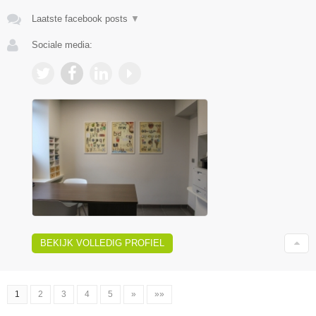
Laatste facebook posts
▼
Sociale media:
BEKIJK VOLLEDIG PROFIEL
1
2
3
4
5
»
»»