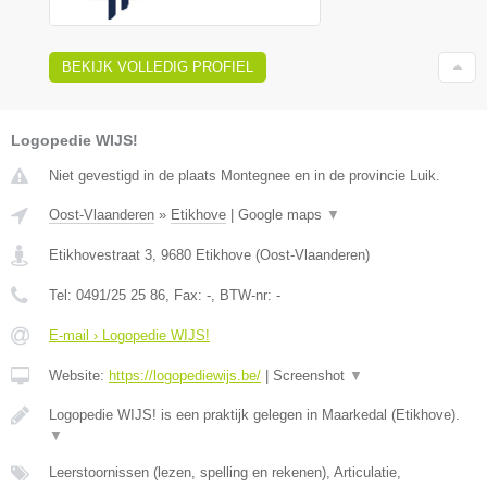
BEKIJK VOLLEDIG PROFIEL
Logopedie WIJS!
Niet gevestigd in de plaats Montegnee en in de provincie Luik.
Oost-Vlaanderen
»
Etikhove
|
Google maps
▼
Etikhovestraat 3
,
9680
Etikhove
(
Oost-Vlaanderen
)
Tel:
0491/25 25 86
, Fax:
-
, BTW-nr:
-
E-mail › Logopedie WIJS!
Website:
https://logopediewijs.be/
|
Screenshot
▼
Logopedie WIJS! is een praktijk gelegen in Maarkedal (Etikhove).
▼
Leerstoornissen (lezen, spelling en rekenen), Articulatie,