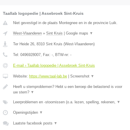
Taallab logopedie | Assebroek Sint-Kruis
Niet gevestigd in de plaats Montegnee en in de provincie Luik.
West-Vlaanderen
»
Sint Kruis
|
Google maps
▼
Ter Heide 26
,
8310
Sint Kruis
(
West-Vlaanderen
)
Tel:
0496928007
, Fax:
-
, BTW-nr:
-
E-mail › Taallab logopedie | Assebroek Sint-Kruis
Website:
https://www.taal-lab.be
|
Screenshot
▼
Heeft u stemproblemen? Hebt u een beroep die belastend is voor
uw stem?
▼
Leerproblemen en -stoornissen (o.a. lezen, spelling, rekenen,
▼
Openingstijden
▼
Laatste facebook posts
▼