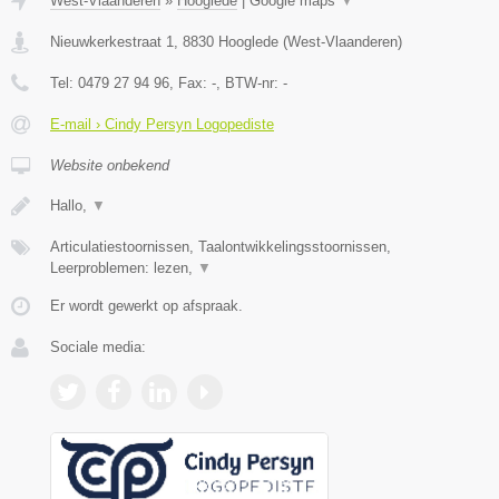
West-Vlaanderen
»
Hooglede
|
Google maps
▼
Nieuwkerkestraat 1
,
8830
Hooglede
(
West-Vlaanderen
)
Tel:
0479 27 94 96
, Fax:
-
, BTW-nr:
-
E-mail › Cindy Persyn Logopediste
Website onbekend
Hallo,
▼
Articulatiestoornissen, Taalontwikkelingsstoornissen,
Leerproblemen: lezen,
▼
Er wordt gewerkt op afspraak.
Sociale media: