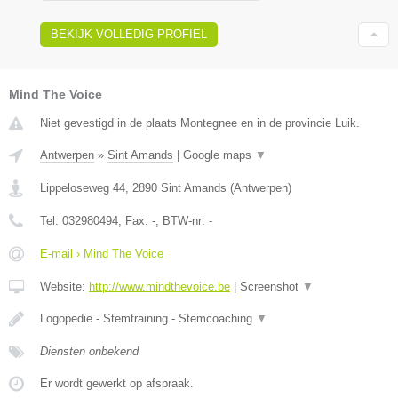
BEKIJK VOLLEDIG PROFIEL
Mind The Voice
Niet gevestigd in de plaats Montegnee en in de provincie Luik.
Antwerpen
»
Sint Amands
|
Google maps
▼
Lippeloseweg 44
,
2890
Sint Amands
(
Antwerpen
)
Tel:
032980494
, Fax:
-
, BTW-nr:
-
E-mail › Mind The Voice
Website:
http://www.mindthevoice.be
|
Screenshot
▼
Logopedie - Stemtraining - Stemcoaching
▼
Diensten onbekend
Er wordt gewerkt op afspraak.