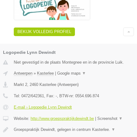
BEKIJK VOLLEDIG PROFIEL
Logopedie Lynn Dewindt
Niet gevestigd in de plaats Montegnee en in de provincie Luik.
Antwerpen
»
Kasterlee
|
Google maps
▼
Markt 2
,
2460
Kasterlee
(
Antwerpen
)
Tel:
0472/642361
, Fax:
-
, BTW-nr:
0554.696.874
E-mail › Logopedie Lynn Dewindt
Website:
http://www.groepspraktijkdewindt.be
|
Screenshot
▼
Groepspraktijk Dewindt, gelegen in centrum Kasterlee.
▼