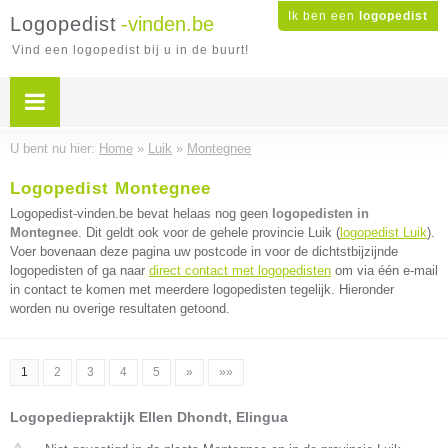
Ik ben een
logopedist
Logopedist
-vinden.be
Vind een logopedist bij u in de buurt!
U bent nu hier:
Home
»
Luik
»
Montegnee
Logopedist Montegnee
Logopedist-vinden.be bevat helaas nog geen
logopedisten in
Montegnee
. Dit geldt ook voor de gehele provincie Luik (
logopedist Luik
).
Voer bovenaan deze pagina uw postcode in voor de dichtstbijzijnde
logopedisten of ga naar
direct contact met logopedisten
om via één e-mail
in contact te komen met meerdere logopedisten tegelijk. Hieronder
worden nu overige resultaten getoond.
1
2
3
4
5
»
»»
Logopediepraktijk Ellen Dhondt, Elingua