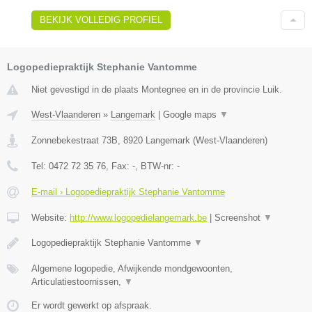
BEKIJK VOLLEDIG PROFIEL
Logopediepraktijk Stephanie Vantomme
Niet gevestigd in de plaats Montegnee en in de provincie Luik.
West-Vlaanderen
»
Langemark
|
Google maps
▼
Zonnebekestraat 73B
,
8920
Langemark
(
West-Vlaanderen
)
Tel:
0472 72 35 76
, Fax:
-
, BTW-nr:
-
E-mail › Logopediepraktijk Stephanie Vantomme
Website:
http://www.logopedielangemark.be
|
Screenshot
▼
Logopediepraktijk Stephanie Vantomme
▼
Algemene logopedie, Afwijkende mondgewoonten,
Articulatiestoornissen,
▼
Er wordt gewerkt op afspraak.