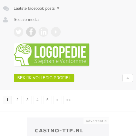
Laatste facebook posts
▼
Sociale media:
BEKIJK VOLLEDIG PROFIEL
1
2
3
4
5
»
»»