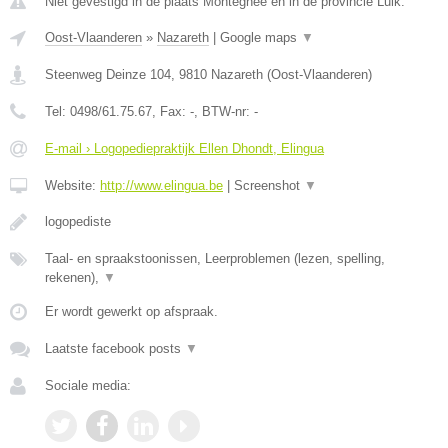
Niet gevestigd in de plaats Montegnee en in de provincie Luik.
Oost-Vlaanderen
»
Nazareth
|
Google maps
▼
Steenweg Deinze 104
,
9810
Nazareth
(
Oost-Vlaanderen
)
Tel:
0498/61.75.67
, Fax:
-
, BTW-nr:
-
E-mail › Logopediepraktijk Ellen Dhondt, Elingua
Website:
http://www.elingua.be
|
Screenshot
▼
logopediste
Taal- en spraakstoonissen, Leerproblemen (lezen, spelling,
rekenen),
▼
Er wordt gewerkt op afspraak.
Laatste facebook posts
▼
Sociale media: