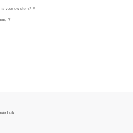
d is voor uw stem?
▼
enen,
▼
cie Luik.