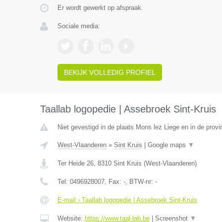
Er wordt gewerkt op afspraak.
Sociale media:
BEKIJK VOLLEDIG PROFIEL
Taallab logopedie | Assebroek Sint-Kruis
Niet gevestigd in de plaats Mons lez Liege en in de provin
West-Vlaanderen
»
Sint Kruis
|
Google maps
▼
Ter Heide 26
,
8310
Sint Kruis
(
West-Vlaanderen
)
Tel:
0496928007
, Fax:
-
, BTW-nr:
-
E-mail › Taallab logopedie | Assebroek Sint-Kruis
Website:
https://www.taal-lab.be
|
Screenshot
▼