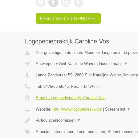
BEKIJK VOLLEDIG PROFIEL
Logopediepraktijk Caroline Vos
Niet gevestigd in de plaats Mons lez Liege en in de provin
Antwerpen
»
Sint Katelijne Waver
|
Google maps
▼
Lange Zandstraat 59
,
2860
Sint Katelijne Waver
(
Antwerp
Tel:
0476/65.68.46
, Fax:
-
, BTW-nr:
-
E-mail › Logopediepraktijk Caroline Vos
Website:
http://www.logopedieskw.be
|
Screenshot
▼
-Articulatiestoornissen
▼
Articulatiestoornissen, Leerstoornissen, Stemstoornisse