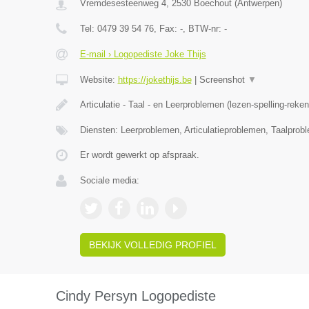
Vremdesesteenweg 4
,
2530
Boechout
(
Antwerpen
)
Tel:
0479 39 54 76
, Fax:
-
, BTW-nr:
-
E-mail › Logopediste Joke Thijs
Website:
https://jokethijs.be
|
Screenshot
▼
Articulatie - Taal - en Leerproblemen (lezen-spelling-reke
Diensten: Leerproblemen, Articulatieproblemen, Taalprob
Er wordt gewerkt op afspraak.
Sociale media:
BEKIJK VOLLEDIG PROFIEL
Cindy Persyn Logopediste