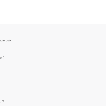
cie Luik.
en
)
n,
▼