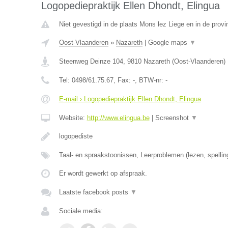
Logopediepraktijk Ellen Dhondt, Elingua
Niet gevestigd in de plaats Mons lez Liege en in de provin
Oost-Vlaanderen
»
Nazareth
|
Google maps
▼
Steenweg Deinze 104
,
9810
Nazareth
(
Oost-Vlaanderen
)
Tel:
0498/61.75.67
, Fax:
-
, BTW-nr:
-
E-mail › Logopediepraktijk Ellen Dhondt, Elingua
Website:
http://www.elingua.be
|
Screenshot
▼
logopediste
Taal- en spraakstoonissen, Leerproblemen (lezen, spellin
Er wordt gewerkt op afspraak.
Laatste facebook posts
▼
Sociale media: