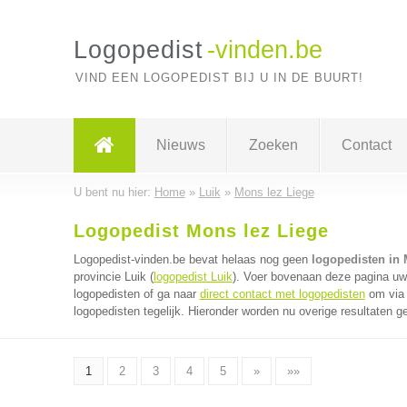
Logopedist
-vinden.be
VIND EEN LOGOPEDIST BIJ U IN DE BUURT!
Nieuws
Zoeken
Contact
U bent nu hier:
Home
»
Luik
»
Mons lez Liege
Logopedist Mons lez Liege
Logopedist-vinden.be bevat helaas nog geen
logopedisten in 
provincie Luik (
logopedist Luik
). Voer bovenaan deze pagina uw 
logopedisten of ga naar
direct contact met logopedisten
om via 
logopedisten tegelijk. Hieronder worden nu overige resultaten g
1
2
3
4
5
»
»»