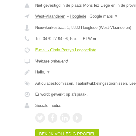
Niet gevestigd in de plaats Mons lez Liege en in de provin
West-Vlaanderen
»
Hooglede
|
Google maps
▼
Nieuwkerkestraat 1
,
8830
Hooglede
(
West-Vlaanderen
)
Tel:
0479 27 94 96
, Fax:
-
, BTW-nr:
-
E-mail › Cindy Persyn Logopediste
Website onbekend
Hallo,
▼
Articulatiestoornissen, Taalontwikkelingsstoornissen, Le
Er wordt gewerkt op afspraak.
Sociale media:
BEKIJK VOLLEDIG PROFIEL