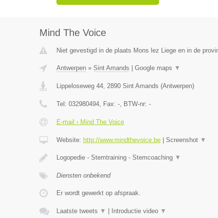
Mind The Voice
Niet gevestigd in de plaats Mons lez Liege en in de provin
Antwerpen
»
Sint Amands
|
Google maps
▼
Lippeloseweg 44
,
2890
Sint Amands
(
Antwerpen
)
Tel:
032980494
, Fax:
-
, BTW-nr:
-
E-mail › Mind The Voice
Website:
http://www.mindthevoice.be
|
Screenshot
▼
Logopedie - Stemtraining - Stemcoaching
▼
Diensten onbekend
Er wordt gewerkt op afspraak.
Laatste tweets
▼
|
Introductie video
▼