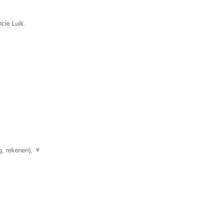
cie Luik.
g, rekenen),
▼