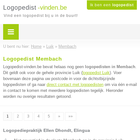
Ik ben een
logopedist
Logopedist
-vinden.be
Vind een logopedist bij u in de buurt!
U bent nu hier:
Home
»
Luik
»
Membach
Logopedist Membach
Logopedist-vinden.be bevat helaas nog geen
logopedisten in Membach
.
Dit geldt ook voor de gehele provincie Luik (
logopedist Luik
). Voer
bovenaan deze pagina uw postcode in voor de dichtstbijzijnde
logopedisten of ga naar
direct contact met logopedisten
om via één e-mail
in contact te komen met meerdere logopedisten tegelijk. Hieronder
worden nu overige resultaten getoond.
1
2
3
4
5
»
»»
Logopediepraktijk Ellen Dhondt, Elingua