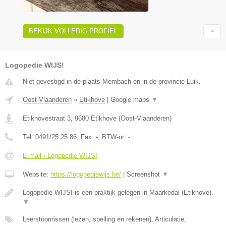
BEKIJK VOLLEDIG PROFIEL
Logopedie WIJS!
Niet gevestigd in de plaats Membach en in de provincie Luik.
Oost-Vlaanderen
»
Etikhove
|
Google maps
▼
Etikhovestraat 3
,
9680
Etikhove
(
Oost-Vlaanderen
)
Tel:
0491/25 25 86
, Fax:
-
, BTW-nr:
-
E-mail › Logopedie WIJS!
Website:
https://logopediewijs.be/
|
Screenshot
▼
Logopedie WIJS! is een praktijk gelegen in Maarkedal (Etikhove).
▼
Leerstoornissen (lezen, spelling en rekenen), Articulatie,