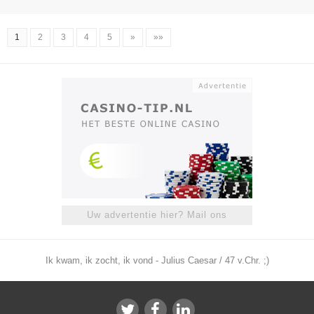
1
2
3
4
5
»
»»
Uw advertentie hier? Mail ons
Ik kwam, ik zocht, ik vond - Julius Caesar / 47 v.Chr. ;)