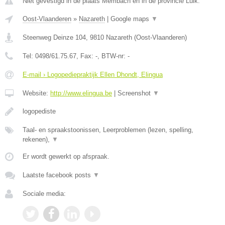
Niet gevestigd in de plaats Membach en in de provincie Luik.
Oost-Vlaanderen
»
Nazareth
|
Google maps
▼
Steenweg Deinze 104
,
9810
Nazareth
(
Oost-Vlaanderen
)
Tel:
0498/61.75.67
, Fax:
-
, BTW-nr:
-
E-mail › Logopediepraktijk Ellen Dhondt, Elingua
Website:
http://www.elingua.be
|
Screenshot
▼
logopediste
Taal- en spraakstoonissen, Leerproblemen (lezen, spelling,
rekenen),
▼
Er wordt gewerkt op afspraak.
Laatste facebook posts
▼
Sociale media: