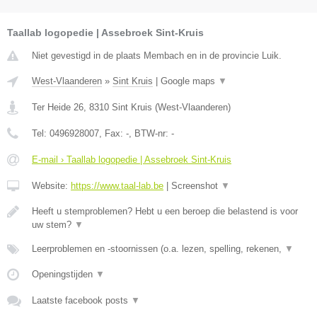
Taallab logopedie | Assebroek Sint-Kruis
Niet gevestigd in de plaats Membach en in de provincie Luik.
West-Vlaanderen
»
Sint Kruis
|
Google maps
▼
Ter Heide 26
,
8310
Sint Kruis
(
West-Vlaanderen
)
Tel:
0496928007
, Fax:
-
, BTW-nr:
-
E-mail › Taallab logopedie | Assebroek Sint-Kruis
Website:
https://www.taal-lab.be
|
Screenshot
▼
Heeft u stemproblemen? Hebt u een beroep die belastend is voor
uw stem?
▼
Leerproblemen en -stoornissen (o.a. lezen, spelling, rekenen,
▼
Openingstijden
▼
Laatste facebook posts
▼