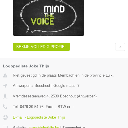
BEKIJK VOLLEDIG PROFIEL
Logopediste Joke Thijs
Niet gevestigd in de plaats Membach en in de provincie Luik.
Antwerpen
»
Boechout
|
Google maps
▼
Vremdesesteenweg 4
,
2530
Boechout
(
Antwerpen
)
Tel:
0479 39 54 76
, Fax:
-
, BTW-nr:
-
E-mail › Logopediste Joke Thijs
Website:
https://jokethijs.be
|
Screenshot
▼