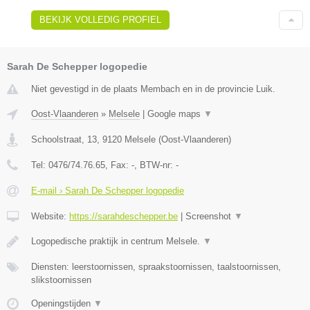
BEKIJK VOLLEDIG PROFIEL
Sarah De Schepper logopedie
Niet gevestigd in de plaats Membach en in de provincie Luik.
Oost-Vlaanderen
»
Melsele
|
Google maps
▼
Schoolstraat, 13
,
9120
Melsele
(
Oost-Vlaanderen
)
Tel:
0476/74.76.65
, Fax:
-
, BTW-nr:
-
E-mail › Sarah De Schepper logopedie
Website:
https://sarahdeschepper.be
|
Screenshot
▼
Logopedische praktijk in centrum Melsele.
▼
Diensten: leerstoornissen, spraakstoornissen, taalstoornissen,
slikstoornissen
Openingstijden
▼