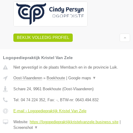
BEKIJK VOLLEDIG PROFIEL
Logopediepraktijk Kristel Van Zele
Niet gevestigd in de plaats Membach en in de provincie Luik.
Oost-Vlaanderen
»
Boekhoute
|
Google maps
▼
Schare 24
,
9961
Boekhoute
(
Oost-Vlaanderen
)
Tel:
04 74 224 352
, Fax:
-
, BTW-nr:
0643.494.832
E-mail › Logopediepraktijk Kristel Van Zele
Website:
https://logopediepraktijkkristelvanzele.business.site
|
Screenshot
▼