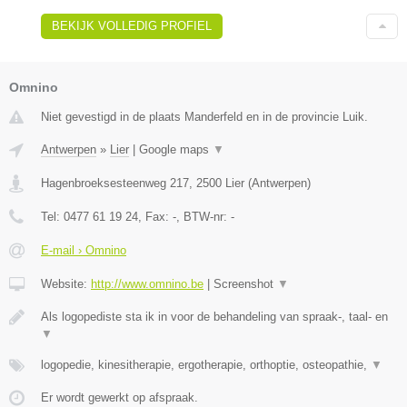
BEKIJK VOLLEDIG PROFIEL
Omnino
Niet gevestigd in de plaats Manderfeld en in de provincie Luik.
Antwerpen
»
Lier
|
Google maps
▼
Hagenbroeksesteenweg 217
,
2500
Lier
(
Antwerpen
)
Tel:
0477 61 19 24
, Fax:
-
, BTW-nr:
-
E-mail › Omnino
Website:
http://www.omnino.be
|
Screenshot
▼
Als logopediste sta ik in voor de behandeling van spraak-, taal- en
▼
logopedie, kinesitherapie, ergotherapie, orthoptie, osteopathie,
▼
Er wordt gewerkt op afspraak.