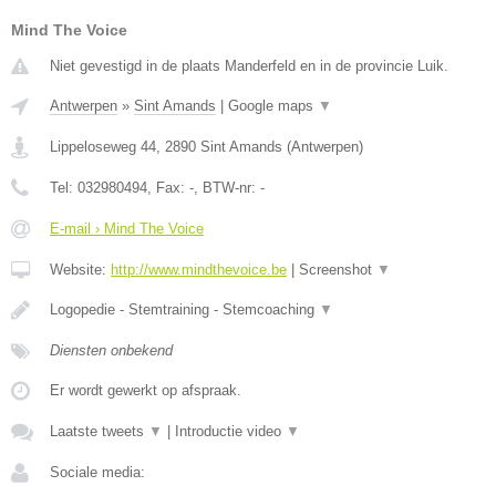
Mind The Voice
Niet gevestigd in de plaats Manderfeld en in de provincie Luik.
Antwerpen
»
Sint Amands
|
Google maps
▼
Lippeloseweg 44
,
2890
Sint Amands
(
Antwerpen
)
Tel:
032980494
, Fax:
-
, BTW-nr:
-
E-mail › Mind The Voice
Website:
http://www.mindthevoice.be
|
Screenshot
▼
Logopedie - Stemtraining - Stemcoaching
▼
Diensten onbekend
Er wordt gewerkt op afspraak.
Laatste tweets
▼
|
Introductie video
▼
Sociale media: