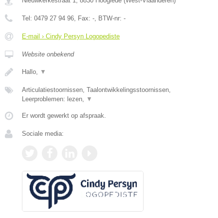
Nieuwkerkestraat 1
,
8830
Hooglede
(
West-Vlaanderen
)
Tel:
0479 27 94 96
, Fax:
-
, BTW-nr:
-
E-mail › Cindy Persyn Logopediste
Website onbekend
Hallo,
▼
Articulatiestoornissen, Taalontwikkelingsstoornissen,
Leerproblemen: lezen,
▼
Er wordt gewerkt op afspraak.
Sociale media: