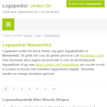
Ik ben een
logopedist
Logopedist
-vinden.be
Vind een logopedist bij u in de buurt!
U bent nu hier:
Home
»
Luik
»
Manderfeld
Logopedist Manderfeld
Logopedist-vinden.be bevat helaas nog geen
logopedisten in
Manderfeld
. Dit geldt ook voor de gehele provincie Luik (
logopedist Luik
).
Voer bovenaan deze pagina uw postcode in voor de dichtstbijzijnde
logopedisten of ga naar
direct contact met logopedisten
om via één e-mail
in contact te komen met meerdere logopedisten tegelijk. Hieronder
worden nu overige resultaten getoond.
1
2
3
4
5
»
»»
Logopediepraktijk Ellen Dhondt, Elingua