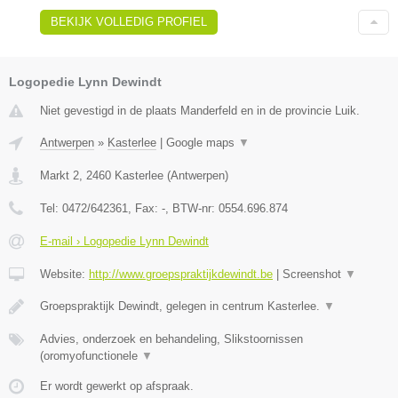
BEKIJK VOLLEDIG PROFIEL
Logopedie Lynn Dewindt
Niet gevestigd in de plaats Manderfeld en in de provincie Luik.
Antwerpen
»
Kasterlee
|
Google maps
▼
Markt 2
,
2460
Kasterlee
(
Antwerpen
)
Tel:
0472/642361
, Fax:
-
, BTW-nr:
0554.696.874
E-mail › Logopedie Lynn Dewindt
Website:
http://www.groepspraktijkdewindt.be
|
Screenshot
▼
Groepspraktijk Dewindt, gelegen in centrum Kasterlee.
▼
Advies, onderzoek en behandeling, Slikstoornissen
(oromyofunctionele
▼
Er wordt gewerkt op afspraak.