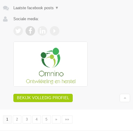
Laatste facebook posts
▼
Sociale media:
BEKIJK VOLLEDIG PROFIEL
1
2
3
4
5
»
»»