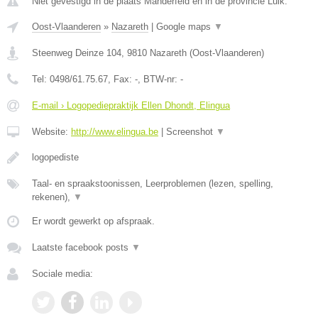
Niet gevestigd in de plaats Manderfeld en in de provincie Luik.
Oost-Vlaanderen
»
Nazareth
|
Google maps
▼
Steenweg Deinze 104
,
9810
Nazareth
(
Oost-Vlaanderen
)
Tel:
0498/61.75.67
, Fax:
-
, BTW-nr:
-
E-mail › Logopediepraktijk Ellen Dhondt, Elingua
Website:
http://www.elingua.be
|
Screenshot
▼
logopediste
Taal- en spraakstoonissen, Leerproblemen (lezen, spelling,
rekenen),
▼
Er wordt gewerkt op afspraak.
Laatste facebook posts
▼
Sociale media: