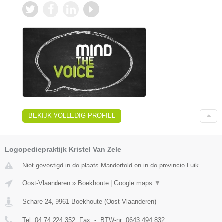
BEKIJK VOLLEDIG PROFIEL
Logopediepraktijk Kristel Van Zele
Niet gevestigd in de plaats Manderfeld en in de provincie Luik.
Oost-Vlaanderen
»
Boekhoute
|
Google maps
▼
Schare 24
,
9961
Boekhoute
(
Oost-Vlaanderen
)
Tel:
04 74 224 352
, Fax:
-
, BTW-nr:
0643.494.832