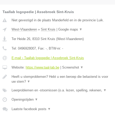
Taallab logopedie | Assebroek Sint-Kruis
Niet gevestigd in de plaats Manderfeld en in de provincie Luik.
West-Vlaanderen
»
Sint Kruis
|
Google maps
▼
Ter Heide 26
,
8310
Sint Kruis
(
West-Vlaanderen
)
Tel:
0496928007
, Fax:
-
, BTW-nr:
-
E-mail › Taallab logopedie | Assebroek Sint-Kruis
Website:
https://www.taal-lab.be
|
Screenshot
▼
Heeft u stemproblemen? Hebt u een beroep die belastend is voor
uw stem?
▼
Leerproblemen en -stoornissen (o.a. lezen, spelling, rekenen,
▼
Openingstijden
▼
Laatste facebook posts
▼