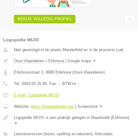
BEKIJK VOLLEDIG PROFIEL
Logopedie WIJS!
Niet gevestigd in de plaats Manderfeld en in de provincie Luik.
Oost-Vlaanderen
»
Etikhove
|
Google maps
▼
Etikhovestraat 3
,
9680
Etikhove
(
Oost-Vlaanderen
)
Tel:
0491/25 25 86
, Fax:
-
, BTW-nr:
-
E-mail › Logopedie WIJS!
Website:
https://logopediewijs.be/
|
Screenshot
▼
Logopedie WIJS! is een praktijk gelegen in Maarkedal (Etikhove).
▼
Leerstoornissen (lezen, spelling en rekenen), Articulatie,