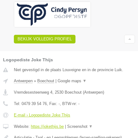
BEKIJK VOLLEDIG PROFIEL
Logopediste Joke Thijs
Niet gevestigd in de plaats Louveigne en in de provincie Luik.
Antwerpen
»
Boechout
|
Google maps
▼
Vremdesesteenweg 4
,
2530
Boechout
(
Antwerpen
)
Tel:
0479 39 54 76
, Fax:
-
, BTW-nr:
-
E-mail › Logopediste Joke Thijs
Website:
https://jokethijs.be
|
Screenshot
▼
Articulatie - Taal - en Leerproblemen (lezen-spelling-rekenen)