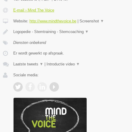
E-mail › Mind The Voice
Website:
http://www.mindthevoice.be
|
Screenshot
▼
Logopedie - Stemtraining - Stemcoaching
▼
Diensten onbekend
Er wordt gewerkt op afspraak.
Laatste tweets
▼
|
Introductie video
▼
Sociale media: