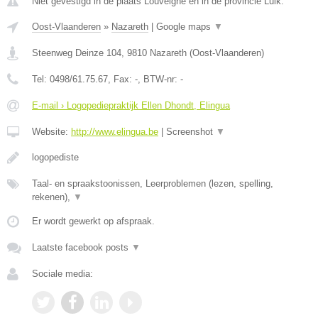
Niet gevestigd in de plaats Louveigne en in de provincie Luik.
Oost-Vlaanderen
»
Nazareth
|
Google maps
▼
Steenweg Deinze 104
,
9810
Nazareth
(
Oost-Vlaanderen
)
Tel:
0498/61.75.67
, Fax:
-
, BTW-nr:
-
E-mail › Logopediepraktijk Ellen Dhondt, Elingua
Website:
http://www.elingua.be
|
Screenshot
▼
logopediste
Taal- en spraakstoonissen, Leerproblemen (lezen, spelling,
rekenen),
▼
Er wordt gewerkt op afspraak.
Laatste facebook posts
▼
Sociale media: