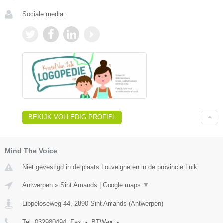
Sociale media:
BEKIJK VOLLEDIG PROFIEL
Mind The Voice
Niet gevestigd in de plaats Louveigne en in de provincie Luik.
Antwerpen
»
Sint Amands
|
Google maps
▼
Lippeloseweg 44
,
2890
Sint Amands
(
Antwerpen
)
Tel:
032980494
, Fax:
-
, BTW-nr:
-