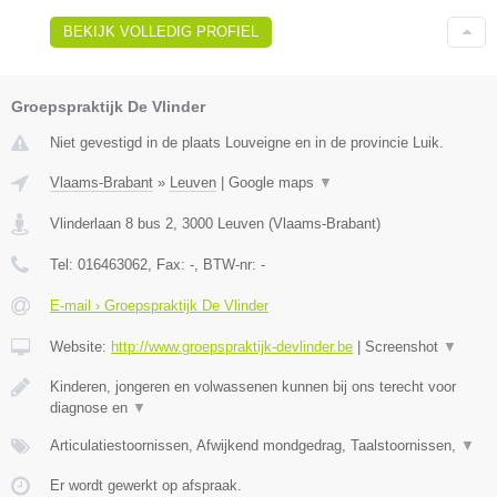
BEKIJK VOLLEDIG PROFIEL
Groepspraktijk De Vlinder
Niet gevestigd in de plaats Louveigne en in de provincie Luik.
Vlaams-Brabant
»
Leuven
|
Google maps
▼
Vlinderlaan 8 bus 2
,
3000
Leuven
(
Vlaams-Brabant
)
Tel:
016463062
, Fax:
-
, BTW-nr:
-
E-mail › Groepspraktijk De Vlinder
Website:
http://www.groepspraktijk-devlinder.be
|
Screenshot
▼
Kinderen, jongeren en volwassenen kunnen bij ons terecht voor
diagnose en
▼
Articulatiestoornissen, Afwijkend mondgedrag, Taalstoornissen,
▼
Er wordt gewerkt op afspraak.