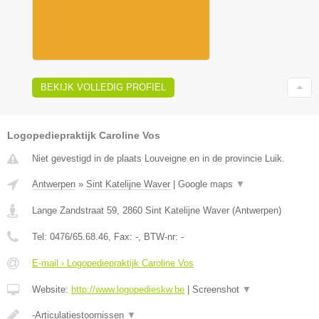
BEKIJK VOLLEDIG PROFIEL
Logopediepraktijk Caroline Vos
Niet gevestigd in de plaats Louveigne en in de provincie Luik.
Antwerpen
»
Sint Katelijne Waver
|
Google maps
▼
Lange Zandstraat 59
,
2860
Sint Katelijne Waver
(
Antwerpen
)
Tel:
0476/65.68.46
, Fax:
-
, BTW-nr:
-
E-mail › Logopediepraktijk Caroline Vos
Website:
http://www.logopedieskw.be
|
Screenshot
▼
-Articulatiestoornissen
▼