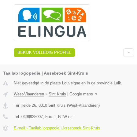
BEKIJK VOLLEDIG PROFIEL
Taallab logopedie | Assebroek Sint-Kruis
Niet gevestigd in de plaats Louveigne en in de provincie Luik.
West-Vlaanderen
»
Sint Kruis
|
Google maps
▼
Ter Heide 26
,
8310
Sint Kruis
(
West-Vlaanderen
)
Tel:
0496928007
, Fax:
-
, BTW-nr:
-
E-mail › Taallab logopedie | Assebroek Sint-Kruis