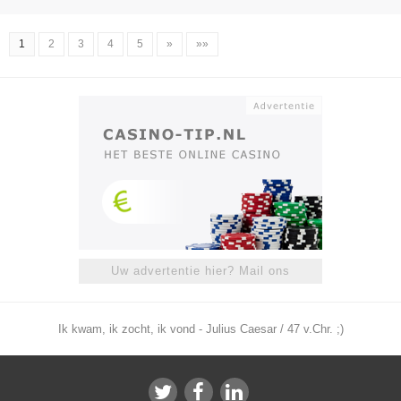
1
2
3
4
5
»
»»
Uw advertentie hier? Mail ons
Ik kwam, ik zocht, ik vond - Julius Caesar / 47 v.Chr. ;)