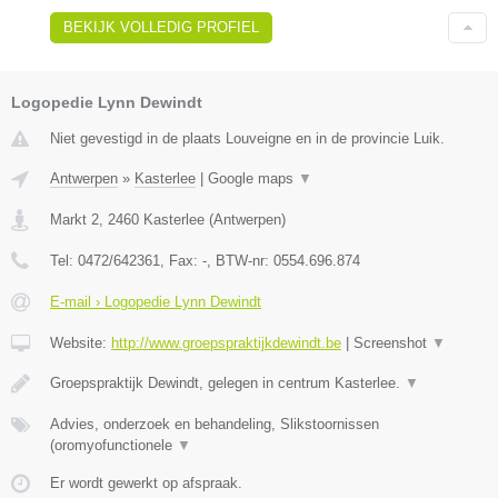
BEKIJK VOLLEDIG PROFIEL
Logopedie Lynn Dewindt
Niet gevestigd in de plaats Louveigne en in de provincie Luik.
Antwerpen
»
Kasterlee
|
Google maps
▼
Markt 2
,
2460
Kasterlee
(
Antwerpen
)
Tel:
0472/642361
, Fax:
-
, BTW-nr:
0554.696.874
E-mail › Logopedie Lynn Dewindt
Website:
http://www.groepspraktijkdewindt.be
|
Screenshot
▼
Groepspraktijk Dewindt, gelegen in centrum Kasterlee.
▼
Advies, onderzoek en behandeling, Slikstoornissen
(oromyofunctionele
▼
Er wordt gewerkt op afspraak.