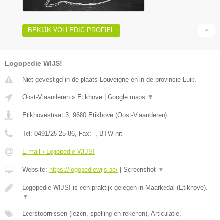
BEKIJK VOLLEDIG PROFIEL
Logopedie WIJS!
Niet gevestigd in de plaats Louveigne en in de provincie Luik.
Oost-Vlaanderen
»
Etikhove
|
Google maps
▼
Etikhovestraat 3
,
9680
Etikhove
(
Oost-Vlaanderen
)
Tel:
0491/25 25 86
, Fax:
-
, BTW-nr:
-
E-mail › Logopedie WIJS!
Website:
https://logopediewijs.be/
|
Screenshot
▼
Logopedie WIJS! is een praktijk gelegen in Maarkedal (Etikhove).
▼
Leerstoornissen (lezen, spelling en rekenen), Articulatie,