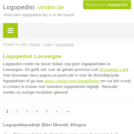
Ik ben een
logopedist
Logopedist
-vinden.be
Vind een logopedist bij u in de buurt!
U bent nu hier:
Home
»
Luik
»
Louveigne
Logopedist Louveigne
Logopedist-vinden.be bevat helaas nog geen
logopedisten in
Louveigne
. Dit geldt ook voor de gehele provincie Luik (
logopedist Luik
).
Voer bovenaan deze pagina uw postcode in voor de dichtstbijzijnde
logopedisten of ga naar
direct contact met logopedisten
om via één e-mail
in contact te komen met meerdere logopedisten tegelijk. Hieronder
worden nu overige resultaten getoond.
1
2
3
4
5
»
»»
Logopediepraktijk Ellen Dhondt, Elingua