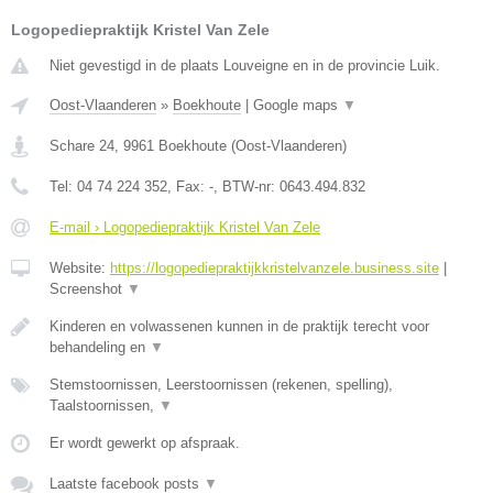
Logopediepraktijk Kristel Van Zele
Niet gevestigd in de plaats Louveigne en in de provincie Luik.
Oost-Vlaanderen
»
Boekhoute
|
Google maps
▼
Schare 24
,
9961
Boekhoute
(
Oost-Vlaanderen
)
Tel:
04 74 224 352
, Fax:
-
, BTW-nr:
0643.494.832
E-mail › Logopediepraktijk Kristel Van Zele
Website:
https://logopediepraktijkkristelvanzele.business.site
|
Screenshot
▼
Kinderen en volwassenen kunnen in de praktijk terecht voor
behandeling en
▼
Stemstoornissen, Leerstoornissen (rekenen, spelling),
Taalstoornissen,
▼
Er wordt gewerkt op afspraak.
Laatste facebook posts
▼