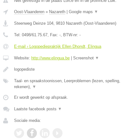
Niet gevestigd in de plaats Lorce en in de provincie Luik.
Oost-Vlaanderen
»
Nazareth
|
Google maps
▼
Steenweg Deinze 104
,
9810
Nazareth
(
Oost-Vlaanderen
)
Tel:
0498/61.75.67
, Fax:
-
, BTW-nr:
-
E-mail › Logopediepraktijk Ellen Dhondt, Elingua
Website:
http://www.elingua.be
|
Screenshot
▼
logopediste
Taal- en spraakstoonissen, Leerproblemen (lezen, spelling,
rekenen),
▼
Er wordt gewerkt op afspraak.
Laatste facebook posts
▼
Sociale media: