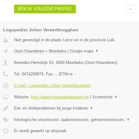
BEKIJK VOLLEDIG PROFIEL
Logopedist Jolien Vereertbrugghen
Niet gevestigd in de plaats Lorce en in de provincie Luik.
Oost-Vlaanderen
»
Meerbeke
|
Google maps
▼
Beneden-Hemelrijk 53
,
9400
Meerbeke
(
Oost-Vlaanderen
)
Tel:
0474269874
, Fax:
-
, BTW-nr:
-
E-mail › Logopedist Jolien Vereertbrugghen
Website:
http://www.logopedietalentuin.be
|
Screenshot
▼
Eet- en drinkproblemen bij jonge kinderen
▼
fonologische stoornissen, taalstoornissen, gehoorstoornissen,
▼
Er wordt gewerkt op afspraak.