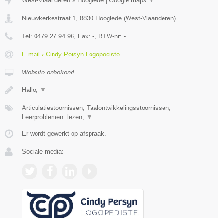
West-Vlaanderen
»
Hooglede
|
Google maps
▼
Nieuwkerkestraat 1
,
8830
Hooglede
(
West-Vlaanderen
)
Tel:
0479 27 94 96
, Fax:
-
, BTW-nr:
-
E-mail › Cindy Persyn Logopediste
Website onbekend
Hallo,
▼
Articulatiestoornissen, Taalontwikkelingsstoornissen,
Leerproblemen: lezen,
▼
Er wordt gewerkt op afspraak.
Sociale media: