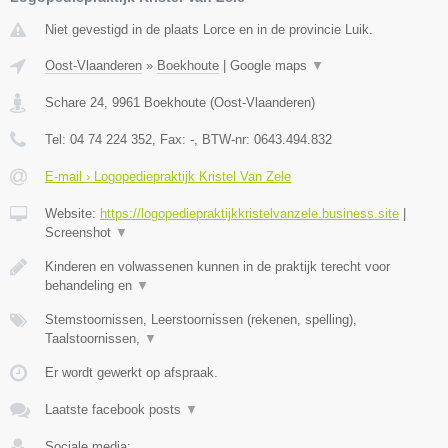
Niet gevestigd in de plaats Lorce en in de provincie Luik.
Oost-Vlaanderen
»
Boekhoute
|
Google maps
▼
Schare 24
,
9961
Boekhoute
(
Oost-Vlaanderen
)
Tel:
04 74 224 352
, Fax:
-
, BTW-nr:
0643.494.832
E-mail › Logopediepraktijk Kristel Van Zele
Website:
https://logopediepraktijkkristelvanzele.business.site
|
Screenshot
▼
Kinderen en volwassenen kunnen in de praktijk terecht voor
behandeling en
▼
Stemstoornissen, Leerstoornissen (rekenen, spelling),
Taalstoornissen,
▼
Er wordt gewerkt op afspraak.
Laatste facebook posts
▼
Sociale media: