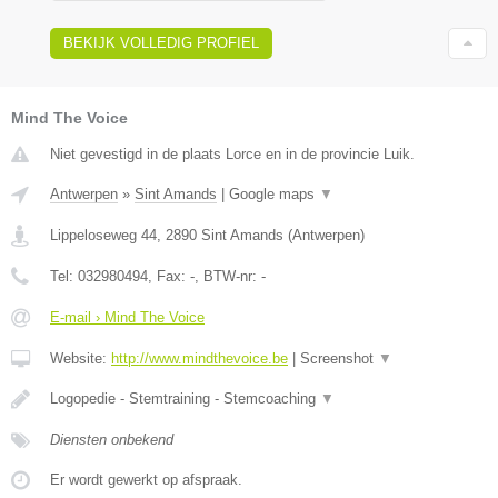
BEKIJK VOLLEDIG PROFIEL
Mind The Voice
Niet gevestigd in de plaats Lorce en in de provincie Luik.
Antwerpen
»
Sint Amands
|
Google maps
▼
Lippeloseweg 44
,
2890
Sint Amands
(
Antwerpen
)
Tel:
032980494
, Fax:
-
, BTW-nr:
-
E-mail › Mind The Voice
Website:
http://www.mindthevoice.be
|
Screenshot
▼
Logopedie - Stemtraining - Stemcoaching
▼
Diensten onbekend
Er wordt gewerkt op afspraak.