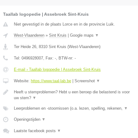
Taallab logopedie | Assebroek Sint-Kruis
Niet gevestigd in de plaats Lorce en in de provincie Luik.
West-Vlaanderen
»
Sint Kruis
|
Google maps
▼
Ter Heide 26
,
8310
Sint Kruis
(
West-Vlaanderen
)
Tel:
0496928007
, Fax:
-
, BTW-nr:
-
E-mail › Taallab logopedie | Assebroek Sint-Kruis
Website:
https://www.taal-lab.be
|
Screenshot
▼
Heeft u stemproblemen? Hebt u een beroep die belastend is voor
uw stem?
▼
Leerproblemen en -stoornissen (o.a. lezen, spelling, rekenen,
▼
Openingstijden
▼
Laatste facebook posts
▼