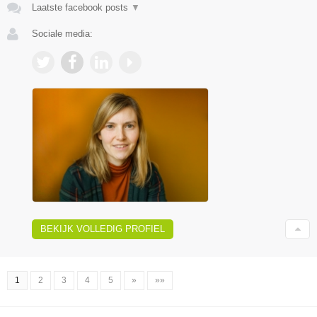
Laatste facebook posts
▼
Sociale media:
BEKIJK VOLLEDIG PROFIEL
1
2
3
4
5
»
»»