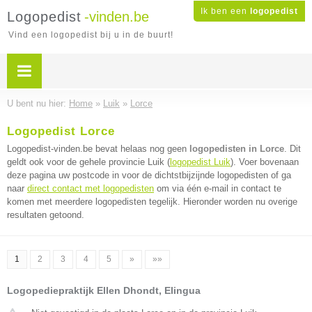
Ik ben een
logopedist
Logopedist
-vinden.be
Vind een logopedist bij u in de buurt!
U bent nu hier:
Home
»
Luik
»
Lorce
Logopedist Lorce
Logopedist-vinden.be bevat helaas nog geen
logopedisten in Lorce
. Dit
geldt ook voor de gehele provincie Luik (
logopedist Luik
). Voer bovenaan
deze pagina uw postcode in voor de dichtstbijzijnde logopedisten of ga
naar
direct contact met logopedisten
om via één e-mail in contact te
komen met meerdere logopedisten tegelijk. Hieronder worden nu overige
resultaten getoond.
1
2
3
4
5
»
»»
Logopediepraktijk Ellen Dhondt, Elingua