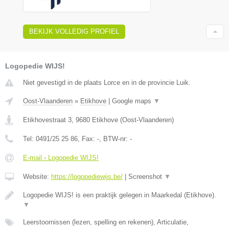
BEKIJK VOLLEDIG PROFIEL
Logopedie WIJS!
Niet gevestigd in de plaats Lorce en in de provincie Luik.
Oost-Vlaanderen
»
Etikhove
|
Google maps
▼
Etikhovestraat 3
,
9680
Etikhove
(
Oost-Vlaanderen
)
Tel:
0491/25 25 86
, Fax:
-
, BTW-nr:
-
E-mail › Logopedie WIJS!
Website:
https://logopediewijs.be/
|
Screenshot
▼
Logopedie WIJS! is een praktijk gelegen in Maarkedal (Etikhove).
▼
Leerstoornissen (lezen, spelling en rekenen), Articulatie,