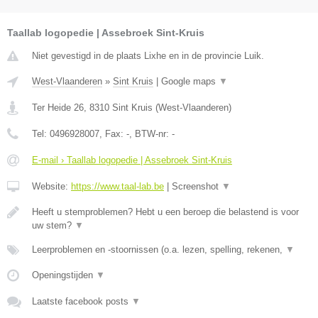
Taallab logopedie | Assebroek Sint-Kruis
Niet gevestigd in de plaats Lixhe en in de provincie Luik.
West-Vlaanderen
»
Sint Kruis
|
Google maps
▼
Ter Heide 26
,
8310
Sint Kruis
(
West-Vlaanderen
)
Tel:
0496928007
, Fax:
-
, BTW-nr:
-
E-mail › Taallab logopedie | Assebroek Sint-Kruis
Website:
https://www.taal-lab.be
|
Screenshot
▼
Heeft u stemproblemen? Hebt u een beroep die belastend is voor
uw stem?
▼
Leerproblemen en -stoornissen (o.a. lezen, spelling, rekenen,
▼
Openingstijden
▼
Laatste facebook posts
▼