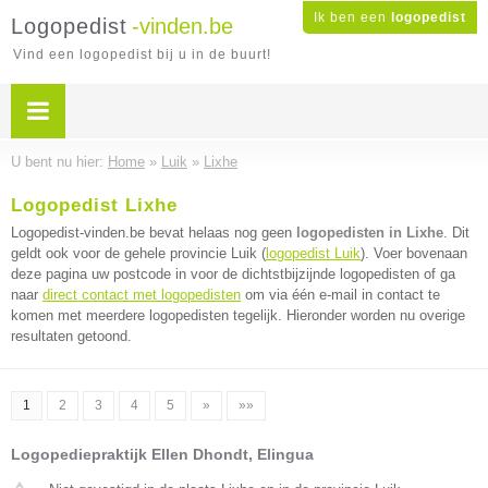
Ik ben een
logopedist
Logopedist
-vinden.be
Vind een logopedist bij u in de buurt!
U bent nu hier:
Home
»
Luik
»
Lixhe
Logopedist Lixhe
Logopedist-vinden.be bevat helaas nog geen
logopedisten in Lixhe
. Dit
geldt ook voor de gehele provincie Luik (
logopedist Luik
). Voer bovenaan
deze pagina uw postcode in voor de dichtstbijzijnde logopedisten of ga
naar
direct contact met logopedisten
om via één e-mail in contact te
komen met meerdere logopedisten tegelijk. Hieronder worden nu overige
resultaten getoond.
1
2
3
4
5
»
»»
Logopediepraktijk Ellen Dhondt, Elingua