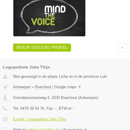
BEKIJK VOLLEDIG PROFIEL
Logopediste Joke Thijs
Niet gevestigd in de plaats Lixhe en in de provincie Luik.
Antwerpen
»
Boechout
|
Google maps
▼
Vremdesesteenweg 4
,
2530
Boechout
(
Antwerpen
)
Tel:
0479 39 54 76
, Fax:
-
, BTW-nr:
-
E-mail › Logopediste Joke Thijs
Website:
https://jokethijs.be
|
Screenshot
▼