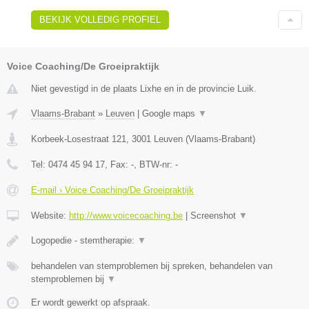
BEKIJK VOLLEDIG PROFIEL
Voice Coaching/De Groeipraktijk
Niet gevestigd in de plaats Lixhe en in de provincie Luik.
Vlaams-Brabant
»
Leuven
|
Google maps
▼
Korbeek-Losestraat 121
,
3001
Leuven
(
Vlaams-Brabant
)
Tel:
0474 45 94 17
, Fax:
-
, BTW-nr:
-
E-mail › Voice Coaching/De Groeipraktijk
Website:
http://www.voicecoaching.be
|
Screenshot
▼
Logopedie - stemtherapie:
▼
behandelen van stemproblemen bij spreken, behandelen van
stemproblemen bij
▼
Er wordt gewerkt op afspraak.