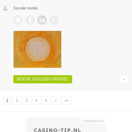
Sociale media:
BEKIJK VOLLEDIG PROFIEL
1
2
3
4
5
»
»»