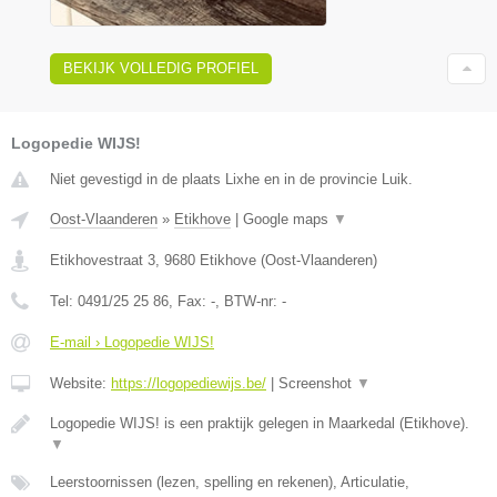
BEKIJK VOLLEDIG PROFIEL
Logopedie WIJS!
Niet gevestigd in de plaats Lixhe en in de provincie Luik.
Oost-Vlaanderen
»
Etikhove
|
Google maps
▼
Etikhovestraat 3
,
9680
Etikhove
(
Oost-Vlaanderen
)
Tel:
0491/25 25 86
, Fax:
-
, BTW-nr:
-
E-mail › Logopedie WIJS!
Website:
https://logopediewijs.be/
|
Screenshot
▼
Logopedie WIJS! is een praktijk gelegen in Maarkedal (Etikhove).
▼
Leerstoornissen (lezen, spelling en rekenen), Articulatie,