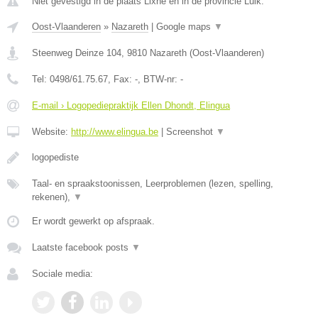
Niet gevestigd in de plaats Lixhe en in de provincie Luik.
Oost-Vlaanderen
»
Nazareth
|
Google maps
▼
Steenweg Deinze 104
,
9810
Nazareth
(
Oost-Vlaanderen
)
Tel:
0498/61.75.67
, Fax:
-
, BTW-nr:
-
E-mail › Logopediepraktijk Ellen Dhondt, Elingua
Website:
http://www.elingua.be
|
Screenshot
▼
logopediste
Taal- en spraakstoonissen, Leerproblemen (lezen, spelling,
rekenen),
▼
Er wordt gewerkt op afspraak.
Laatste facebook posts
▼
Sociale media: