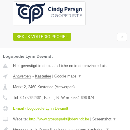
BEKIJK VOLLEDIG PROFIEL
Logopedie Lynn Dewindt
Niet gevestigd in de plaats Lixhe en in de provincie Luik.
Antwerpen
»
Kasterlee
|
Google maps
▼
Markt 2
,
2460
Kasterlee
(
Antwerpen
)
Tel:
0472/642361
, Fax:
-
, BTW-nr:
0554.696.874
E-mail › Logopedie Lynn Dewindt
Website:
http://www.groepspraktijkdewindt.be
|
Screenshot
▼
Groepspraktijk Dewindt, gelegen in centrum Kasterlee.
▼