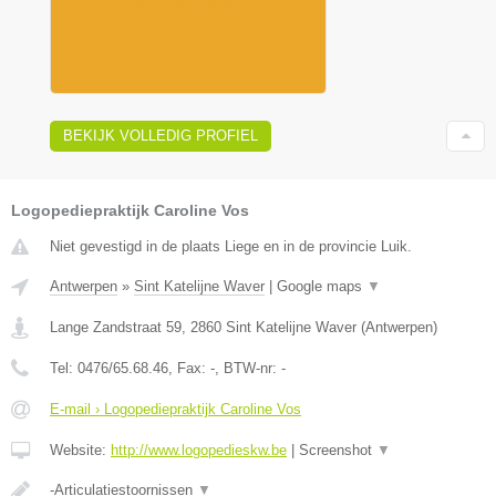
BEKIJK VOLLEDIG PROFIEL
Logopediepraktijk Caroline Vos
Niet gevestigd in de plaats Liege en in de provincie Luik.
Antwerpen
»
Sint Katelijne Waver
|
Google maps
▼
Lange Zandstraat 59
,
2860
Sint Katelijne Waver
(
Antwerpen
)
Tel:
0476/65.68.46
, Fax:
-
, BTW-nr:
-
E-mail › Logopediepraktijk Caroline Vos
Website:
http://www.logopedieskw.be
|
Screenshot
▼
-Articulatiestoornissen
▼