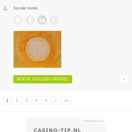
Sociale media:
BEKIJK VOLLEDIG PROFIEL
1
2
3
4
5
»
»»