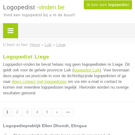
Ik ben een
logopedist
Logopedist
-vinden.be
Vind een logopedist bij u in de buurt!
U bent nu hier:
Home
»
Luik
»
Liege
Logopedist Liege
Logopedist-vinden.be bevat helaas nog geen
logopedisten in Liege
. Dit
geldt ook voor de gehele provincie Luik (
logopedist Luik
). Voer bovenaan
deze pagina uw postcode in voor de dichtstbijzijnde logopedisten of ga
naar
direct contact met logopedisten
om via één e-mail in contact te
komen met meerdere logopedisten tegelijk. Hieronder worden nu overige
resultaten getoond.
1
2
3
4
5
»
»»
Logopediepraktijk Ellen Dhondt, Elingua