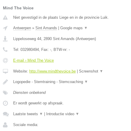
Mind The Voice
Niet gevestigd in de plaats Liege en in de provincie Luik.
Antwerpen
»
Sint Amands
|
Google maps
▼
Lippeloseweg 44
,
2890
Sint Amands
(
Antwerpen
)
Tel:
032980494
, Fax:
-
, BTW-nr:
-
E-mail › Mind The Voice
Website:
http://www.mindthevoice.be
|
Screenshot
▼
Logopedie - Stemtraining - Stemcoaching
▼
Diensten onbekend
Er wordt gewerkt op afspraak.
Laatste tweets
▼
|
Introductie video
▼
Sociale media: