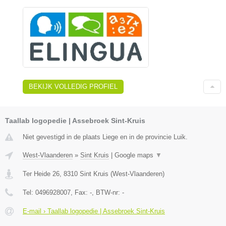
BEKIJK VOLLEDIG PROFIEL
Taallab logopedie | Assebroek Sint-Kruis
Niet gevestigd in de plaats Liege en in de provincie Luik.
West-Vlaanderen
»
Sint Kruis
|
Google maps
▼
Ter Heide 26
,
8310
Sint Kruis
(
West-Vlaanderen
)
Tel:
0496928007
, Fax:
-
, BTW-nr:
-
E-mail › Taallab logopedie | Assebroek Sint-Kruis