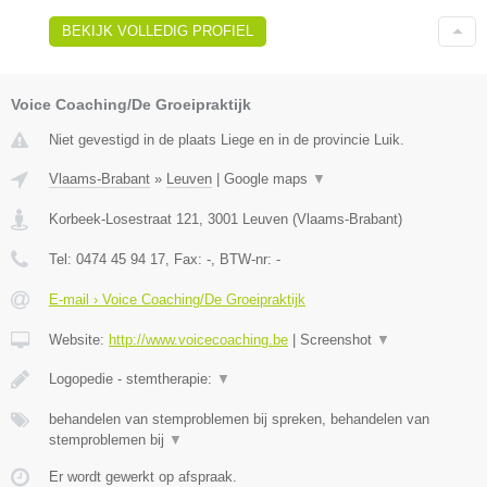
BEKIJK VOLLEDIG PROFIEL
Voice Coaching/De Groeipraktijk
Niet gevestigd in de plaats Liege en in de provincie Luik.
Vlaams-Brabant
»
Leuven
|
Google maps
▼
Korbeek-Losestraat 121
,
3001
Leuven
(
Vlaams-Brabant
)
Tel:
0474 45 94 17
, Fax:
-
, BTW-nr:
-
E-mail › Voice Coaching/De Groeipraktijk
Website:
http://www.voicecoaching.be
|
Screenshot
▼
Logopedie - stemtherapie:
▼
behandelen van stemproblemen bij spreken, behandelen van
stemproblemen bij
▼
Er wordt gewerkt op afspraak.