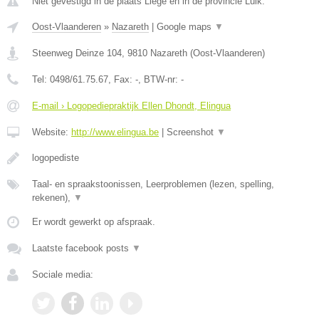
Niet gevestigd in de plaats Liege en in de provincie Luik.
Oost-Vlaanderen
»
Nazareth
|
Google maps
▼
Steenweg Deinze 104
,
9810
Nazareth
(
Oost-Vlaanderen
)
Tel:
0498/61.75.67
, Fax:
-
, BTW-nr:
-
E-mail › Logopediepraktijk Ellen Dhondt, Elingua
Website:
http://www.elingua.be
|
Screenshot
▼
logopediste
Taal- en spraakstoonissen, Leerproblemen (lezen, spelling,
rekenen),
▼
Er wordt gewerkt op afspraak.
Laatste facebook posts
▼
Sociale media: