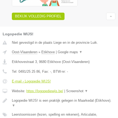
BEKIJK VOLLEDIG PROFIEL
Logopedie WIJS!
Niet gevestigd in de plaats Liege en in de provincie Luik.
Oost-Vlaanderen
»
Etikhove
|
Google maps
▼
Etikhovestraat 3
,
9680
Etikhove
(
Oost-Vlaanderen
)
Tel:
0491/25 25 86
, Fax:
-
, BTW-nr:
-
E-mail › Logopedie WIJS!
Website:
https://logopediewijs.be/
|
Screenshot
▼
Logopedie WIJS! is een praktijk gelegen in Maarkedal (Etikhove).
▼
Leerstoornissen (lezen, spelling en rekenen), Articulatie,