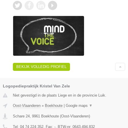
BEKIJK VOLLEDIG PROFIEL
Logopediepraktijk Kristel Van Zele
Niet gevestigd in de plaats Liege en in de provincie Luik.
Oost-Vlaanderen
»
Boekhoute
|
Google maps
▼
Schare 24
,
9961
Boekhoute
(
Oost-Vlaanderen
)
Tel:
04 74 224 352
, Fax:
-
, BTW-nr:
0643.494.832