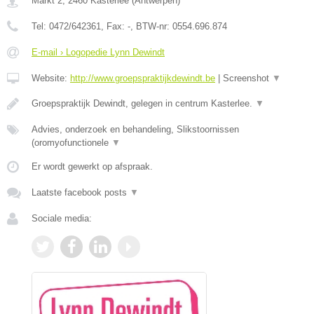
Markt 2
,
2460
Kasterlee
(
Antwerpen
)
Tel:
0472/642361
, Fax:
-
, BTW-nr:
0554.696.874
E-mail › Logopedie Lynn Dewindt
Website:
http://www.groepspraktijkdewindt.be
|
Screenshot
▼
Groepspraktijk Dewindt, gelegen in centrum Kasterlee.
▼
Advies, onderzoek en behandeling, Slikstoornissen
(oromyofunctionele
▼
Er wordt gewerkt op afspraak.
Laatste facebook posts
▼
Sociale media: