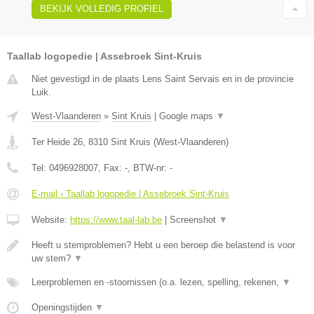
BEKIJK VOLLEDIG PROFIEL
Taallab logopedie | Assebroek Sint-Kruis
Niet gevestigd in de plaats Lens Saint Servais en in de provincie
Luik.
West-Vlaanderen
»
Sint Kruis
|
Google maps
▼
Ter Heide 26
,
8310
Sint Kruis
(
West-Vlaanderen
)
Tel:
0496928007
, Fax:
-
, BTW-nr:
-
E-mail › Taallab logopedie | Assebroek Sint-Kruis
Website:
https://www.taal-lab.be
|
Screenshot
▼
Heeft u stemproblemen? Hebt u een beroep die belastend is voor
uw stem?
▼
Leerproblemen en -stoornissen (o.a. lezen, spelling, rekenen,
▼
Openingstijden
▼