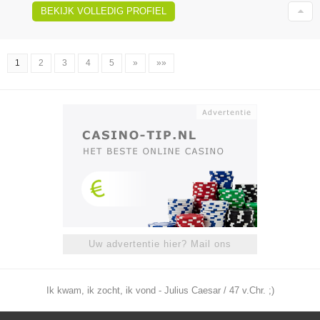
BEKIJK VOLLEDIG PROFIEL
1
2
3
4
5
»
»»
Uw advertentie hier? Mail ons
Ik kwam, ik zocht, ik vond - Julius Caesar / 47 v.Chr. ;)