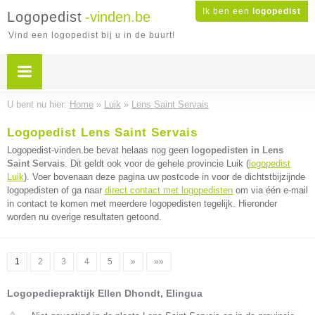
Ik ben een
logopedist
Logopedist
-vinden.be
Vind een logopedist bij u in de buurt!
U bent nu hier:
Home
»
Luik
»
Lens Saint Servais
Logopedist Lens Saint Servais
Logopedist-vinden.be bevat helaas nog geen
logopedisten in Lens
Saint Servais
. Dit geldt ook voor de gehele provincie Luik (
logopedist
Luik
). Voer bovenaan deze pagina uw postcode in voor de dichtstbijzijnde
logopedisten of ga naar
direct contact met logopedisten
om via één e-mail
in contact te komen met meerdere logopedisten tegelijk. Hieronder
worden nu overige resultaten getoond.
1
2
3
4
5
»
»»
Logopediepraktijk Ellen Dhondt, Elingua