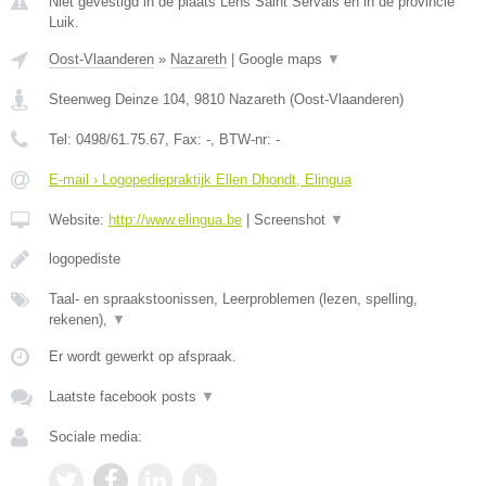
Niet gevestigd in de plaats Lens Saint Servais en in de provincie
Luik.
Oost-Vlaanderen
»
Nazareth
|
Google maps
▼
Steenweg Deinze 104
,
9810
Nazareth
(
Oost-Vlaanderen
)
Tel:
0498/61.75.67
, Fax:
-
, BTW-nr:
-
E-mail › Logopediepraktijk Ellen Dhondt, Elingua
Website:
http://www.elingua.be
|
Screenshot
▼
logopediste
Taal- en spraakstoonissen, Leerproblemen (lezen, spelling,
rekenen),
▼
Er wordt gewerkt op afspraak.
Laatste facebook posts
▼
Sociale media: