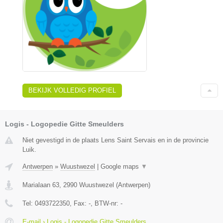
BEKIJK VOLLEDIG PROFIEL
Logis - Logopedie Gitte Smeulders
Niet gevestigd in de plaats Lens Saint Servais en in de provincie
Luik.
Antwerpen
»
Wuustwezel
|
Google maps
▼
Marialaan 63
,
2990
Wuustwezel
(
Antwerpen
)
Tel:
0493722350
, Fax:
-
, BTW-nr:
-
E-mail › Logis - Logopedie Gitte Smeulders