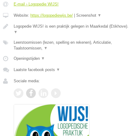
E-mail › Logopedie WIJS!
Website:
https://logopediewijs.be/
|
Screenshot
▼
Logopedie WIJS! is een praktijk gelegen in Maarkedal (Etikhove).
▼
Leerstoornissen (lezen, spelling en rekenen), Articulatie,
Taalstoornissen,
▼
Openingstijden
▼
Laatste facebook posts
▼
Sociale media: