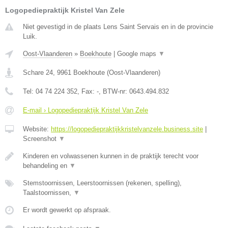
Logopediepraktijk Kristel Van Zele
Niet gevestigd in de plaats Lens Saint Servais en in de provincie
Luik.
Oost-Vlaanderen
»
Boekhoute
|
Google maps
▼
Schare 24
,
9961
Boekhoute
(
Oost-Vlaanderen
)
Tel:
04 74 224 352
, Fax:
-
, BTW-nr:
0643.494.832
E-mail › Logopediepraktijk Kristel Van Zele
Website:
https://logopediepraktijkkristelvanzele.business.site
|
Screenshot
▼
Kinderen en volwassenen kunnen in de praktijk terecht voor
behandeling en
▼
Stemstoornissen, Leerstoornissen (rekenen, spelling),
Taalstoornissen,
▼
Er wordt gewerkt op afspraak.