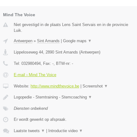
Mind The Voice
Niet gevestigd in de plaats Lens Saint Servais en in de provincie
Luik.
Antwerpen
»
Sint Amands
|
Google maps
▼
Lippeloseweg 44
,
2890
Sint Amands
(
Antwerpen
)
Tel:
032980494
, Fax:
-
, BTW-nr:
-
E-mail › Mind The Voice
Website:
http://www.mindthevoice.be
|
Screenshot
▼
Logopedie - Stemtraining - Stemcoaching
▼
Diensten onbekend
Er wordt gewerkt op afspraak.
Laatste tweets
▼
|
Introductie video
▼