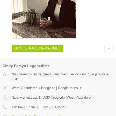
BEKIJK VOLLEDIG PROFIEL
Cindy Persyn Logopediste
Niet gevestigd in de plaats Lens Saint Servais en in de provincie
Luik.
West-Vlaanderen
»
Hooglede
|
Google maps
▼
Nieuwkerkestraat 1
,
8830
Hooglede
(
West-Vlaanderen
)
Tel:
0479 27 94 96
, Fax:
-
, BTW-nr:
-