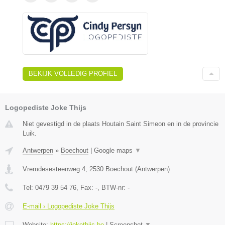
BEKIJK VOLLEDIG PROFIEL
Logopediste Joke Thijs
Niet gevestigd in de plaats Houtain Saint Simeon en in de provincie
Luik.
Antwerpen
»
Boechout
|
Google maps
▼
Vremdesesteenweg 4
,
2530
Boechout
(
Antwerpen
)
Tel:
0479 39 54 76
, Fax:
-
, BTW-nr:
-
E-mail › Logopediste Joke Thijs
Website:
https://jokethijs.be
|
Screenshot
▼