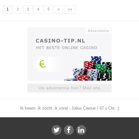
1
2
3
4
5
»
»»
Uw advertentie hier? Mail ons
Ik kwam, ik zocht, ik vond - Julius Caesar / 47 v.Chr. ;)