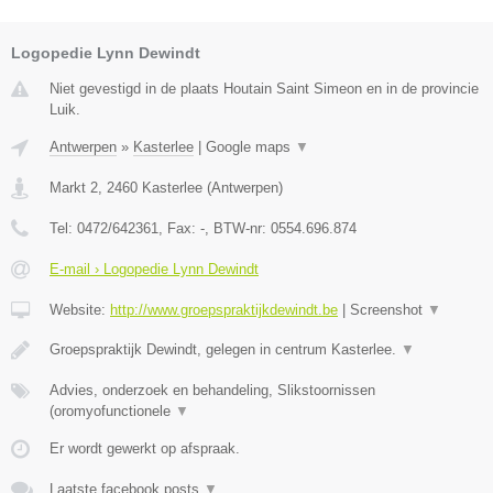
Logopedie Lynn Dewindt
Niet gevestigd in de plaats Houtain Saint Simeon en in de provincie
Luik.
Antwerpen
»
Kasterlee
|
Google maps
▼
Markt 2
,
2460
Kasterlee
(
Antwerpen
)
Tel:
0472/642361
, Fax:
-
, BTW-nr:
0554.696.874
E-mail › Logopedie Lynn Dewindt
Website:
http://www.groepspraktijkdewindt.be
|
Screenshot
▼
Groepspraktijk Dewindt, gelegen in centrum Kasterlee.
▼
Advies, onderzoek en behandeling, Slikstoornissen
(oromyofunctionele
▼
Er wordt gewerkt op afspraak.
Laatste facebook posts
▼