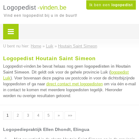
Ik ben een
logopedist
Logopedist
-vinden.be
Vind een logopedist bij u in de buurt!
U bent nu hier:
Home
»
Luik
»
Houtain Saint Simeon
Logopedist Houtain Saint Simeon
Logopedist-vinden.be bevat helaas nog geen
logopedisten in Houtain
Saint Simeon
. Dit geldt ook voor de gehele provincie Luik (
logopedist
Luik
). Voer bovenaan deze pagina uw postcode in voor de dichtstbijzijnde
logopedisten of ga naar
direct contact met logopedisten
om via één e-mail
in contact te komen met meerdere logopedisten tegelijk. Hieronder
worden nu overige resultaten getoond.
1
2
3
4
5
»
»»
Logopediepraktijk Ellen Dhondt, Elingua