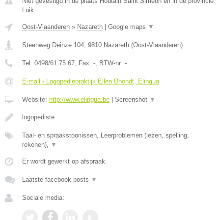
Niet gevestigd in de plaats Houtain Saint Simeon en in de provincie
Luik.
Oost-Vlaanderen
»
Nazareth
|
Google maps
▼
Steenweg Deinze 104
,
9810
Nazareth
(
Oost-Vlaanderen
)
Tel:
0498/61.75.67
, Fax:
-
, BTW-nr:
-
E-mail › Logopediepraktijk Ellen Dhondt, Elingua
Website:
http://www.elingua.be
|
Screenshot
▼
logopediste
Taal- en spraakstoonissen, Leerproblemen (lezen, spelling,
rekenen),
▼
Er wordt gewerkt op afspraak.
Laatste facebook posts
▼
Sociale media: