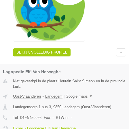
BEKIJK VOLLEDIG PROFIEL
Logopedie Elfi Van Herweghe
Niet gevestigd in de plaats Houtain Saint Simeon en in de provincie
Luik.
Oost-Vlaanderen
»
Landegem
|
Google maps
▼
Landegemdorp 1 bus 3
,
9850
Landegem
(
Oost-Vlaanderen
)
Tel:
0474/459926
, Fax:
-
, BTW-nr:
-
E-mail › Logopedie Elfi Van Herweghe