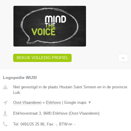
BEKIJK VOLLEDIG PROFIEL
Logopedie WIJS!
Niet gevestigd in de plaats Houtain Saint Simeon en in de provincie
Luik.
Oost-Vlaanderen
»
Etikhove
|
Google maps
▼
Etikhovestraat 3
,
9680
Etikhove
(
Oost-Vlaanderen
)
Tel:
0491/25 25 86
, Fax:
-
, BTW-nr:
-