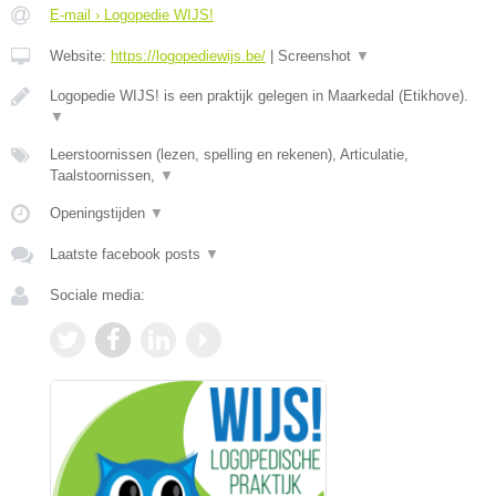
E-mail › Logopedie WIJS!
Website:
https://logopediewijs.be/
|
Screenshot
▼
Logopedie WIJS! is een praktijk gelegen in Maarkedal (Etikhove).
▼
Leerstoornissen (lezen, spelling en rekenen), Articulatie,
Taalstoornissen,
▼
Openingstijden
▼
Laatste facebook posts
▼
Sociale media: