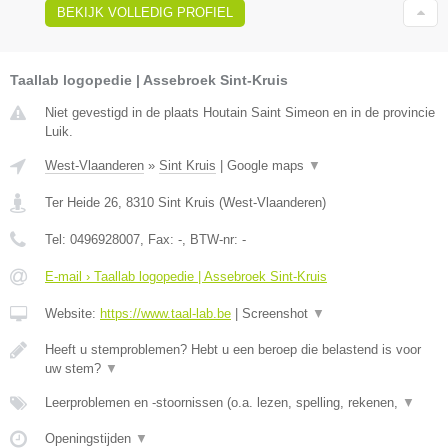
BEKIJK VOLLEDIG PROFIEL
Taallab logopedie | Assebroek Sint-Kruis
Niet gevestigd in de plaats Houtain Saint Simeon en in de provincie
Luik.
West-Vlaanderen
»
Sint Kruis
|
Google maps
▼
Ter Heide 26
,
8310
Sint Kruis
(
West-Vlaanderen
)
Tel:
0496928007
, Fax:
-
, BTW-nr:
-
E-mail › Taallab logopedie | Assebroek Sint-Kruis
Website:
https://www.taal-lab.be
|
Screenshot
▼
Heeft u stemproblemen? Hebt u een beroep die belastend is voor
uw stem?
▼
Leerproblemen en -stoornissen (o.a. lezen, spelling, rekenen,
▼
Openingstijden
▼