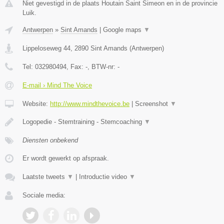
Niet gevestigd in de plaats Houtain Saint Simeon en in de provincie
Luik.
Antwerpen
»
Sint Amands
|
Google maps
▼
Lippeloseweg 44
,
2890
Sint Amands
(
Antwerpen
)
Tel:
032980494
, Fax:
-
, BTW-nr:
-
E-mail › Mind The Voice
Website:
http://www.mindthevoice.be
|
Screenshot
▼
Logopedie - Stemtraining - Stemcoaching
▼
Diensten onbekend
Er wordt gewerkt op afspraak.
Laatste tweets
▼
|
Introductie video
▼
Sociale media: