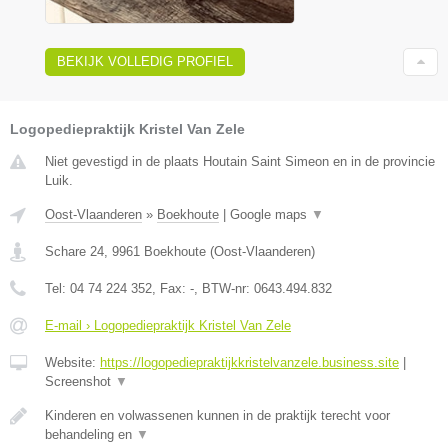
BEKIJK VOLLEDIG PROFIEL
Logopediepraktijk Kristel Van Zele
Niet gevestigd in de plaats Houtain Saint Simeon en in de provincie
Luik.
Oost-Vlaanderen
»
Boekhoute
|
Google maps
▼
Schare 24
,
9961
Boekhoute
(
Oost-Vlaanderen
)
Tel:
04 74 224 352
, Fax:
-
, BTW-nr:
0643.494.832
E-mail › Logopediepraktijk Kristel Van Zele
Website:
https://logopediepraktijkkristelvanzele.business.site
|
Screenshot
▼
Kinderen en volwassenen kunnen in de praktijk terecht voor
behandeling en
▼