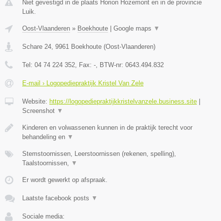
Niet gevestigd in de plaats Horion Hozemont en in de provincie
Luik.
Oost-Vlaanderen
»
Boekhoute
|
Google maps
▼
Schare 24
,
9961
Boekhoute
(
Oost-Vlaanderen
)
Tel:
04 74 224 352
, Fax:
-
, BTW-nr:
0643.494.832
E-mail › Logopediepraktijk Kristel Van Zele
Website:
https://logopediepraktijkkristelvanzele.business.site
|
Screenshot
▼
Kinderen en volwassenen kunnen in de praktijk terecht voor
behandeling en
▼
Stemstoornissen, Leerstoornissen (rekenen, spelling),
Taalstoornissen,
▼
Er wordt gewerkt op afspraak.
Laatste facebook posts
▼
Sociale media: