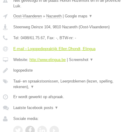
Niet gevestigd in de plaats Horion Hozemont en in de provincie
Luik.
Oost-Vlaanderen
»
Nazareth
|
Google maps
▼
Steenweg Deinze 104
,
9810
Nazareth
(
Oost-Vlaanderen
)
Tel:
0498/61.75.67
, Fax:
-
, BTW-nr:
-
E-mail › Logopediepraktijk Ellen Dhondt, Elingua
Website:
http://www.elingua.be
|
Screenshot
▼
logopediste
Taal- en spraakstoonissen, Leerproblemen (lezen, spelling,
rekenen),
▼
Er wordt gewerkt op afspraak.
Laatste facebook posts
▼
Sociale media: