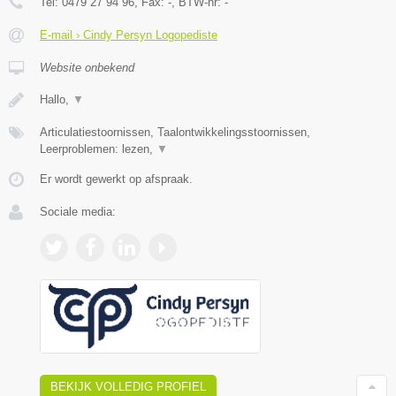
Tel:
0479 27 94 96
, Fax:
-
, BTW-nr:
-
E-mail › Cindy Persyn Logopediste
Website onbekend
Hallo,
▼
Articulatiestoornissen, Taalontwikkelingsstoornissen,
Leerproblemen: lezen,
▼
Er wordt gewerkt op afspraak.
Sociale media:
BEKIJK VOLLEDIG PROFIEL