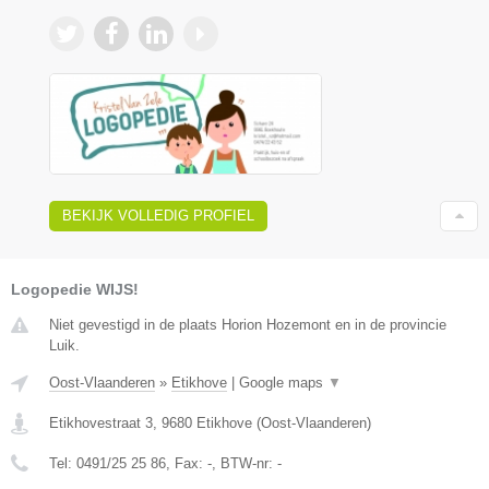
BEKIJK VOLLEDIG PROFIEL
Logopedie WIJS!
Niet gevestigd in de plaats Horion Hozemont en in de provincie
Luik.
Oost-Vlaanderen
»
Etikhove
|
Google maps
▼
Etikhovestraat 3
,
9680
Etikhove
(
Oost-Vlaanderen
)
Tel:
0491/25 25 86
, Fax:
-
, BTW-nr:
-