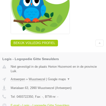
BEKIJK VOLLEDIG PROFIEL
Logis - Logopedie Gitte Smeulders
Niet gevestigd in de plaats Horion Hozemont en in de provincie
Luik.
Antwerpen
»
Wuustwezel
|
Google maps
▼
Marialaan 63
,
2990
Wuustwezel
(
Antwerpen
)
Tel:
0493722350
, Fax:
-
, BTW-nr:
-
E-mail › Logis - Logopedie Gitte Smeulders