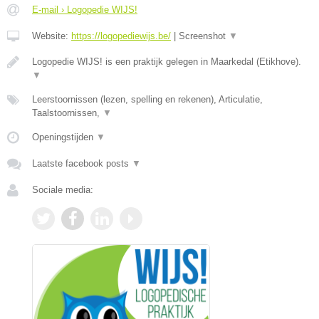
E-mail › Logopedie WIJS!
Website:
https://logopediewijs.be/
|
Screenshot
▼
Logopedie WIJS! is een praktijk gelegen in Maarkedal (Etikhove).
▼
Leerstoornissen (lezen, spelling en rekenen), Articulatie,
Taalstoornissen,
▼
Openingstijden
▼
Laatste facebook posts
▼
Sociale media: