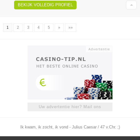
BEKIJK VOLLEDIG PROFIEL
1
2
3
4
5
»
»»
Uw advertentie hier? Mail ons
Ik kwam, ik zocht, ik vond - Julius Caesar / 47 v.Chr. ;)