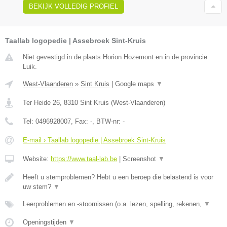
BEKIJK VOLLEDIG PROFIEL
Taallab logopedie | Assebroek Sint-Kruis
Niet gevestigd in de plaats Horion Hozemont en in de provincie
Luik.
West-Vlaanderen
»
Sint Kruis
|
Google maps
▼
Ter Heide 26
,
8310
Sint Kruis
(
West-Vlaanderen
)
Tel:
0496928007
, Fax:
-
, BTW-nr:
-
E-mail › Taallab logopedie | Assebroek Sint-Kruis
Website:
https://www.taal-lab.be
|
Screenshot
▼
Heeft u stemproblemen? Hebt u een beroep die belastend is voor
uw stem?
▼
Leerproblemen en -stoornissen (o.a. lezen, spelling, rekenen,
▼
Openingstijden
▼