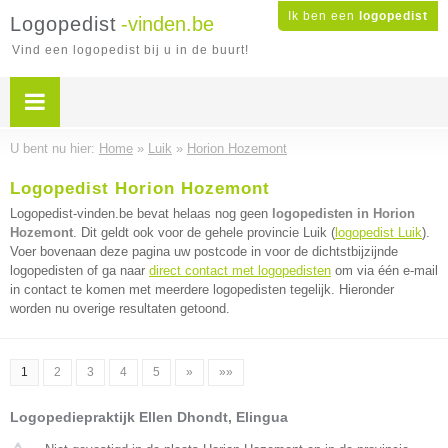
Ik ben een
logopedist
Logopedist
-vinden.be
Vind een logopedist bij u in de buurt!
U bent nu hier:
Home
»
Luik
»
Horion Hozemont
Logopedist Horion Hozemont
Logopedist-vinden.be bevat helaas nog geen
logopedisten in Horion
Hozemont
. Dit geldt ook voor de gehele provincie Luik (
logopedist Luik
).
Voer bovenaan deze pagina uw postcode in voor de dichtstbijzijnde
logopedisten of ga naar
direct contact met logopedisten
om via één e-mail
in contact te komen met meerdere logopedisten tegelijk. Hieronder
worden nu overige resultaten getoond.
1
2
3
4
5
»
»»
Logopediepraktijk Ellen Dhondt, Elingua