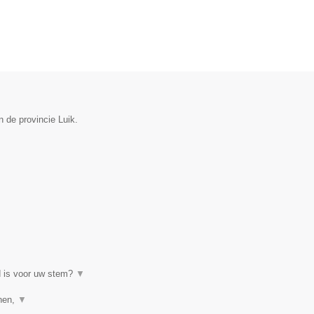
 de provincie Luik.
d is voor uw stem?
▼
enen,
▼