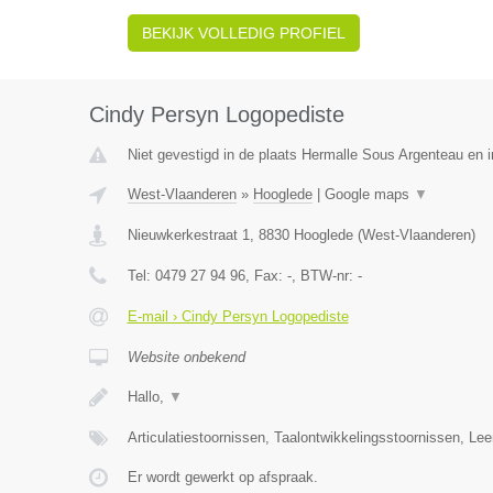
BEKIJK VOLLEDIG PROFIEL
Cindy Persyn Logopediste
Niet gevestigd in de plaats Hermalle Sous Argenteau en in
West-Vlaanderen
»
Hooglede
|
Google maps
▼
Nieuwkerkestraat 1
,
8830
Hooglede
(
West-Vlaanderen
)
Tel:
0479 27 94 96
, Fax:
-
, BTW-nr:
-
E-mail › Cindy Persyn Logopediste
Website onbekend
Hallo,
▼
Articulatiestoornissen, Taalontwikkelingsstoornissen, Le
Er wordt gewerkt op afspraak.