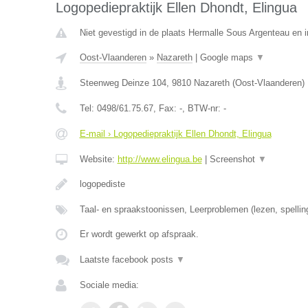
Logopediepraktijk Ellen Dhondt, Elingua
Niet gevestigd in de plaats Hermalle Sous Argenteau en in
Oost-Vlaanderen
»
Nazareth
|
Google maps
▼
Steenweg Deinze 104
,
9810
Nazareth
(
Oost-Vlaanderen
)
Tel:
0498/61.75.67
, Fax:
-
, BTW-nr:
-
E-mail › Logopediepraktijk Ellen Dhondt, Elingua
Website:
http://www.elingua.be
|
Screenshot
▼
logopediste
Taal- en spraakstoonissen, Leerproblemen (lezen, spellin
Er wordt gewerkt op afspraak.
Laatste facebook posts
▼
Sociale media: