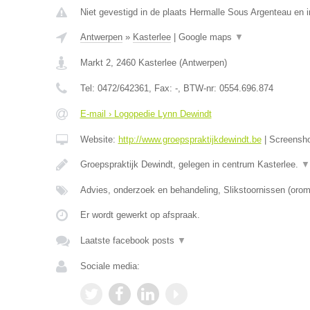
Niet gevestigd in de plaats Hermalle Sous Argenteau en in
Antwerpen
»
Kasterlee
|
Google maps
▼
Markt 2
,
2460
Kasterlee
(
Antwerpen
)
Tel:
0472/642361
, Fax:
-
, BTW-nr:
0554.696.874
E-mail › Logopedie Lynn Dewindt
Website:
http://www.groepspraktijkdewindt.be
|
Screensh
Groepspraktijk Dewindt, gelegen in centrum Kasterlee.
▼
Advies, onderzoek en behandeling, Slikstoornissen (oro
Er wordt gewerkt op afspraak.
Laatste facebook posts
▼
Sociale media: