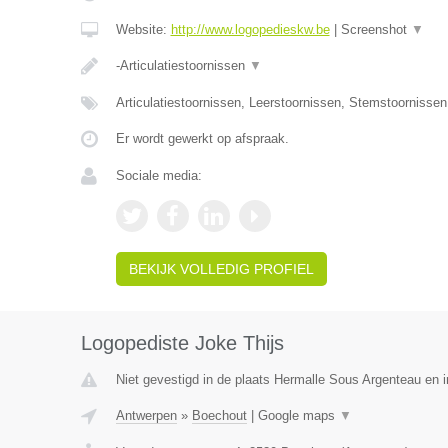
Website:
http://www.logopedieskw.be
|
Screenshot
▼
-Articulatiestoornissen
▼
Articulatiestoornissen, Leerstoornissen, Stemstoornisse
Er wordt gewerkt op afspraak.
Sociale media:
BEKIJK VOLLEDIG PROFIEL
Logopediste Joke Thijs
Niet gevestigd in de plaats Hermalle Sous Argenteau en in
Antwerpen
»
Boechout
|
Google maps
▼