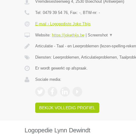
Vremdesesteenweg 4
,
2530
Boechout
(
Antwerpen
)
Tel:
0479 39 54 76
, Fax:
-
, BTW-nr:
-
E-mail › Logopediste Joke Thijs
Website:
https://jokethijs.be
|
Screenshot
▼
Articulatie - Taal - en Leerproblemen (lezen-spelling-reke
Diensten: Leerproblemen, Articulatieproblemen, Taalprob
Er wordt gewerkt op afspraak.
Sociale media:
BEKIJK VOLLEDIG PROFIEL
Logopedie Lynn Dewindt