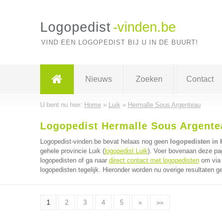
Logopedist
-vinden.be
VIND EEN LOGOPEDIST BIJ U IN DE BUURT!
Nieuws
Zoeken
Contact
U bent nu hier:
Home
»
Luik
»
Hermalle Sous Argenteau
Logopedist Hermalle Sous Argente
Logopedist-vinden.be bevat helaas nog geen
logopedisten in
gehele provincie Luik (
logopedist Luik
). Voer bovenaan deze pag
logopedisten of ga naar
direct contact met logopedisten
om via 
logopedisten tegelijk. Hieronder worden nu overige resultaten g
1
2
3
4
5
»
»»