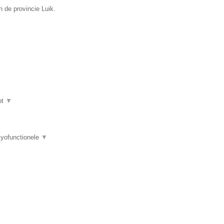
 de provincie Luik.
ot
▼
myofunctionele
▼