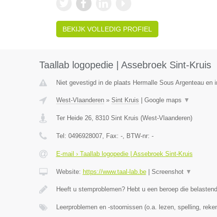
BEKIJK VOLLEDIG PROFIEL
Taallab logopedie | Assebroek Sint-Kruis
Niet gevestigd in de plaats Hermalle Sous Argenteau en in
West-Vlaanderen
»
Sint Kruis
|
Google maps
▼
Ter Heide 26
,
8310
Sint Kruis
(
West-Vlaanderen
)
Tel:
0496928007
, Fax:
-
, BTW-nr:
-
E-mail › Taallab logopedie | Assebroek Sint-Kruis
Website:
https://www.taal-lab.be
|
Screenshot
▼
Heeft u stemproblemen? Hebt u een beroep die belasten
Leerproblemen en -stoornissen (o.a. lezen, spelling, rek