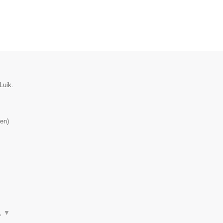
Luik.
en
)
n,
▼