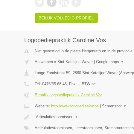
BEKIJK VOLLEDIG PROFIEL
Logopediepraktijk Caroline Vos
Niet gevestigd in de plaats Hergenrath en in de provincie 
Antwerpen
»
Sint Katelijne Waver
|
Google maps
▼
Lange Zandstraat 59
,
2860
Sint Katelijne Waver
(
Antwerp
Tel:
0476/65.68.46
, Fax:
-
, BTW-nr:
-
E-mail › Logopediepraktijk Caroline Vos
Website:
http://www.logopedieskw.be
|
Screenshot
▼
-Articulatiestoornissen
▼
Articulatiestoornissen, Leerstoornissen, Stemstoornisse