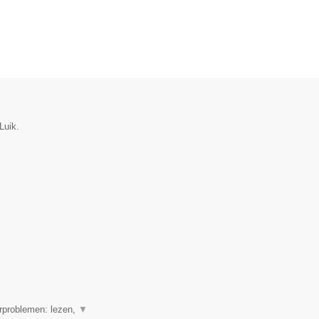
Luik.
erproblemen: lezen,
▼