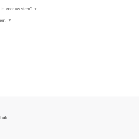
d is voor uw stem?
▼
enen,
▼
Luik.