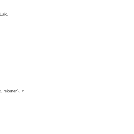
Luik.
g, rekenen),
▼