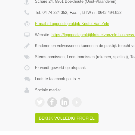
Schare 24
,
9961
Boekhoute
(
Oost-Vlaanderen
)
Tel:
04 74 224 352
, Fax:
-
, BTW-nr:
0643.494.832
E-mail › Logopediepraktijk Kristel Van Zele
Website:
https://logopediepraktijkkristelvanzele.business.
Kinderen en volwassenen kunnen in de praktijk terecht v
Stemstoornissen, Leerstoornissen (rekenen, spelling), Ta
Er wordt gewerkt op afspraak.
Laatste facebook posts
▼
Sociale media:
BEKIJK VOLLEDIG PROFIEL