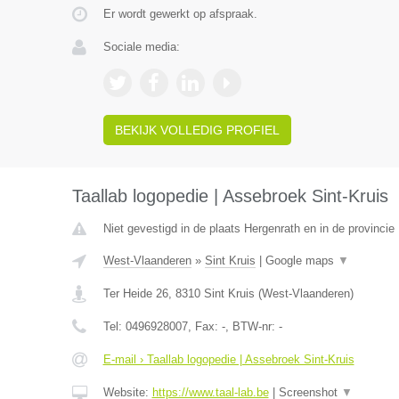
Er wordt gewerkt op afspraak.
Sociale media:
BEKIJK VOLLEDIG PROFIEL
Taallab logopedie | Assebroek Sint-Kruis
Niet gevestigd in de plaats Hergenrath en in de provincie 
West-Vlaanderen
»
Sint Kruis
|
Google maps
▼
Ter Heide 26
,
8310
Sint Kruis
(
West-Vlaanderen
)
Tel:
0496928007
, Fax:
-
, BTW-nr:
-
E-mail › Taallab logopedie | Assebroek Sint-Kruis
Website:
https://www.taal-lab.be
|
Screenshot
▼