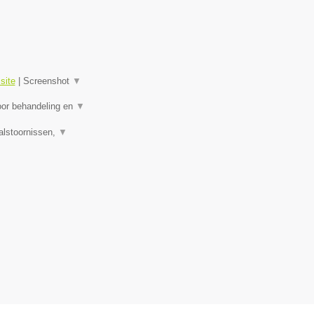
site
|
Screenshot
▼
oor behandeling en
▼
alstoornissen,
▼