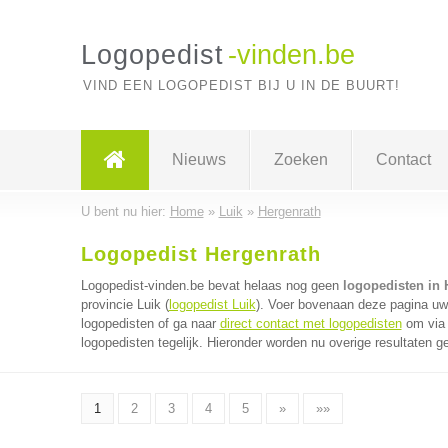
Logopedist
-vinden.be
VIND EEN LOGOPEDIST BIJ U IN DE BUURT!
Nieuws
Zoeken
Contact
U bent nu hier:
Home
»
Luik
»
Hergenrath
Logopedist Hergenrath
Logopedist-vinden.be bevat helaas nog geen
logopedisten in 
provincie Luik (
logopedist Luik
). Voer bovenaan deze pagina uw 
logopedisten of ga naar
direct contact met logopedisten
om via 
logopedisten tegelijk. Hieronder worden nu overige resultaten g
1
2
3
4
5
»
»»