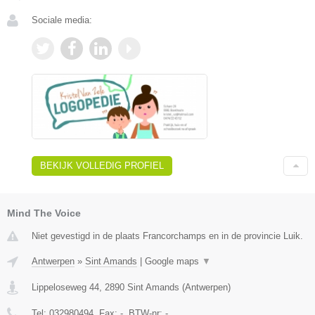
Sociale media:
BEKIJK VOLLEDIG PROFIEL
Mind The Voice
Niet gevestigd in de plaats Francorchamps en in de provincie Luik.
Antwerpen
»
Sint Amands
|
Google maps
▼
Lippeloseweg 44
,
2890
Sint Amands
(
Antwerpen
)
Tel:
032980494
, Fax:
-
, BTW-nr:
-