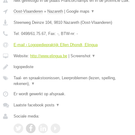
Niet gevestigd in de plaats Francorchamps en in de provincie Luik.
Oost-Vlaanderen
»
Nazareth
|
Google maps
▼
Steenweg Deinze 104
,
9810
Nazareth
(
Oost-Vlaanderen
)
Tel:
0498/61.75.67
, Fax:
-
, BTW-nr:
-
E-mail › Logopediepraktijk Ellen Dhondt, Elingua
Website:
http://www.elingua.be
|
Screenshot
▼
logopediste
Taal- en spraakstoonissen, Leerproblemen (lezen, spelling,
rekenen),
▼
Er wordt gewerkt op afspraak.
Laatste facebook posts
▼
Sociale media: