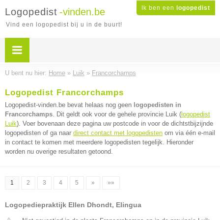
Ik ben een
logopedist
Logopedist
-vinden.be
Vind een logopedist bij u in de buurt!
U bent nu hier:
Home
»
Luik
»
Francorchamps
Logopedist Francorchamps
Logopedist-vinden.be bevat helaas nog geen
logopedisten in
Francorchamps
. Dit geldt ook voor de gehele provincie Luik (
logopedist
Luik
). Voer bovenaan deze pagina uw postcode in voor de dichtstbijzijnde
logopedisten of ga naar
direct contact met logopedisten
om via één e-mail
in contact te komen met meerdere logopedisten tegelijk. Hieronder
worden nu overige resultaten getoond.
1
2
3
4
5
»
»»
Logopediepraktijk Ellen Dhondt, Elingua