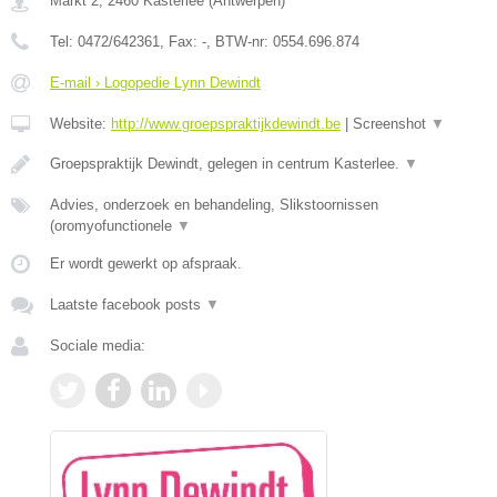
Markt 2
,
2460
Kasterlee
(
Antwerpen
)
Tel:
0472/642361
, Fax:
-
, BTW-nr:
0554.696.874
E-mail › Logopedie Lynn Dewindt
Website:
http://www.groepspraktijkdewindt.be
|
Screenshot
▼
Groepspraktijk Dewindt, gelegen in centrum Kasterlee.
▼
Advies, onderzoek en behandeling, Slikstoornissen
(oromyofunctionele
▼
Er wordt gewerkt op afspraak.
Laatste facebook posts
▼
Sociale media: