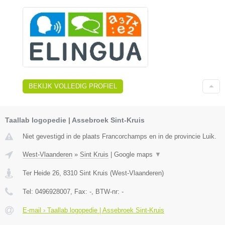
BEKIJK VOLLEDIG PROFIEL
Taallab logopedie | Assebroek Sint-Kruis
Niet gevestigd in de plaats Francorchamps en in de provincie Luik.
West-Vlaanderen
»
Sint Kruis
|
Google maps
▼
Ter Heide 26
,
8310
Sint Kruis
(
West-Vlaanderen
)
Tel:
0496928007
, Fax:
-
, BTW-nr:
-
E-mail › Taallab logopedie | Assebroek Sint-Kruis