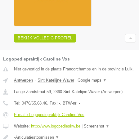
BEKIJK VOLLEDIG PROFIEL
Logopediepraktijk Caroline Vos
Niet gevestigd in de plaats Francorchamps en in de provincie Luik.
Antwerpen
»
Sint Katelijne Waver
|
Google maps
▼
Lange Zandstraat 59
,
2860
Sint Katelijne Waver
(
Antwerpen
)
Tel:
0476/65.68.46
, Fax:
-
, BTW-nr:
-
E-mail › Logopediepraktijk Caroline Vos
Website:
http://www.logopedieskw.be
|
Screenshot
▼
-Articulatiestoornissen
▼