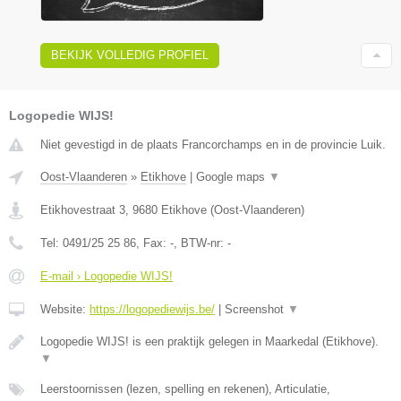
BEKIJK VOLLEDIG PROFIEL
Logopedie WIJS!
Niet gevestigd in de plaats Francorchamps en in de provincie Luik.
Oost-Vlaanderen
»
Etikhove
|
Google maps
▼
Etikhovestraat 3
,
9680
Etikhove
(
Oost-Vlaanderen
)
Tel:
0491/25 25 86
, Fax:
-
, BTW-nr:
-
E-mail › Logopedie WIJS!
Website:
https://logopediewijs.be/
|
Screenshot
▼
Logopedie WIJS! is een praktijk gelegen in Maarkedal (Etikhove).
▼
Leerstoornissen (lezen, spelling en rekenen), Articulatie,