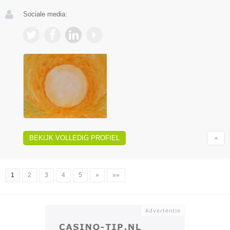
Sociale media:
BEKIJK VOLLEDIG PROFIEL
1
2
3
4
5
»
»»