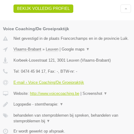
BEKIJK VOLLEDIG PROFIEL
Voice Coaching/De Groeipraktijk
Niet gevestigd in de plaats Francorchamps en in de provincie Luik.
Vlaams-Brabant
»
Leuven
|
Google maps
▼
Korbeek-Losestraat 121
,
3001
Leuven
(
Vlaams-Brabant
)
Tel:
0474 45 94 17
, Fax:
-
, BTW-nr:
-
E-mail › Voice Coaching/De Groeipraktijk
Website:
http://www.voicecoaching.be
|
Screenshot
▼
Logopedie - stemtherapie:
▼
behandelen van stemproblemen bij spreken, behandelen van
stemproblemen bij
▼
Er wordt gewerkt op afspraak.