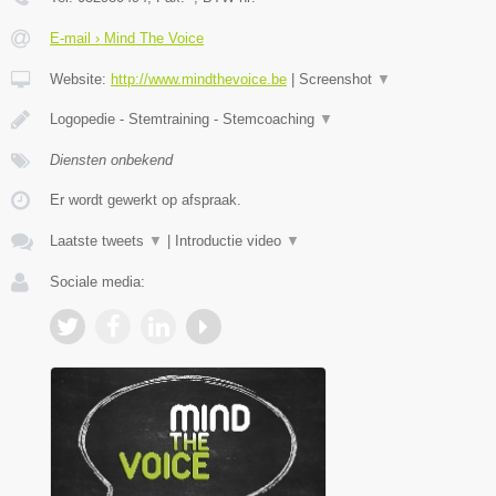
E-mail › Mind The Voice
Website:
http://www.mindthevoice.be
|
Screenshot
▼
Logopedie - Stemtraining - Stemcoaching
▼
Diensten onbekend
Er wordt gewerkt op afspraak.
Laatste tweets
▼
|
Introductie video
▼
Sociale media: