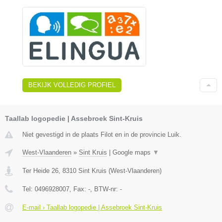
BEKIJK VOLLEDIG PROFIEL
Taallab logopedie | Assebroek Sint-Kruis
Niet gevestigd in de plaats Filot en in de provincie Luik.
West-Vlaanderen
»
Sint Kruis
|
Google maps
▼
Ter Heide 26
,
8310
Sint Kruis
(
West-Vlaanderen
)
Tel:
0496928007
, Fax:
-
, BTW-nr:
-
E-mail › Taallab logopedie | Assebroek Sint-Kruis