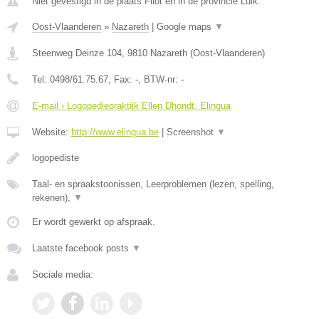
Niet gevestigd in de plaats Filot en in de provincie Luik.
Oost-Vlaanderen
»
Nazareth
|
Google maps
▼
Steenweg Deinze 104
,
9810
Nazareth
(
Oost-Vlaanderen
)
Tel:
0498/61.75.67
, Fax:
-
, BTW-nr:
-
E-mail › Logopediepraktijk Ellen Dhondt, Elingua
Website:
http://www.elingua.be
|
Screenshot
▼
logopediste
Taal- en spraakstoonissen, Leerproblemen (lezen, spelling,
rekenen),
▼
Er wordt gewerkt op afspraak.
Laatste facebook posts
▼
Sociale media: