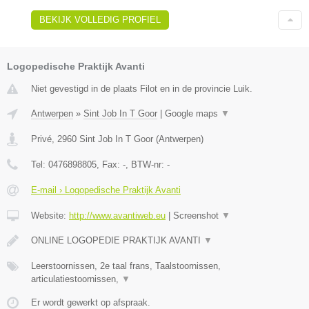
BEKIJK VOLLEDIG PROFIEL
Logopedische Praktijk Avanti
Niet gevestigd in de plaats Filot en in de provincie Luik.
Antwerpen
»
Sint Job In T Goor
|
Google maps
▼
Privé
,
2960
Sint Job In T Goor
(
Antwerpen
)
Tel:
0476898805
, Fax:
-
, BTW-nr:
-
E-mail › Logopedische Praktijk Avanti
Website:
http://www.avantiweb.eu
|
Screenshot
▼
ONLINE LOGOPEDIE PRAKTIJK AVANTI
▼
Leerstoornissen, 2e taal frans, Taalstoornissen,
articulatiestoornissen,
▼
Er wordt gewerkt op afspraak.