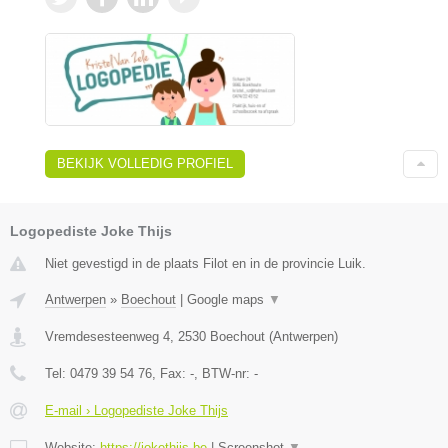
BEKIJK VOLLEDIG PROFIEL
Logopediste Joke Thijs
Niet gevestigd in de plaats Filot en in de provincie Luik.
Antwerpen
»
Boechout
|
Google maps
▼
Vremdesesteenweg 4
,
2530
Boechout
(
Antwerpen
)
Tel:
0479 39 54 76
, Fax:
-
, BTW-nr:
-
E-mail › Logopediste Joke Thijs
Website:
https://jokethijs.be
|
Screenshot
▼