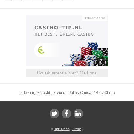
Uw advertentie hier? Mail ons
Ik kwam, ik zocht, ik vond - Julius Caesar / 47 v.Chr. ;)
©
JBB Media
|
Privacy