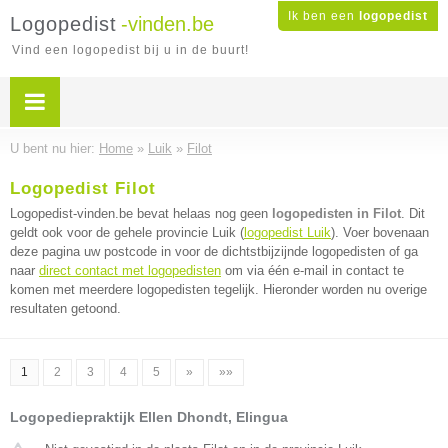
Ik ben een
logopedist
Logopedist
-vinden.be
Vind een logopedist bij u in de buurt!
U bent nu hier:
Home
»
Luik
»
Filot
Logopedist Filot
Logopedist-vinden.be bevat helaas nog geen
logopedisten in Filot
. Dit
geldt ook voor de gehele provincie Luik (
logopedist Luik
). Voer bovenaan
deze pagina uw postcode in voor de dichtstbijzijnde logopedisten of ga
naar
direct contact met logopedisten
om via één e-mail in contact te
komen met meerdere logopedisten tegelijk. Hieronder worden nu overige
resultaten getoond.
1
2
3
4
5
»
»»
Logopediepraktijk Ellen Dhondt, Elingua