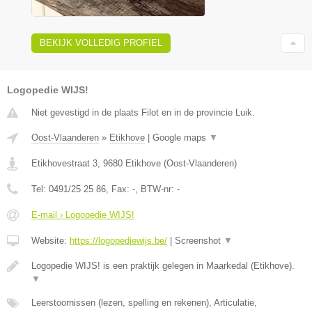
BEKIJK VOLLEDIG PROFIEL
Logopedie WIJS!
Niet gevestigd in de plaats Filot en in de provincie Luik.
Oost-Vlaanderen
»
Etikhove
|
Google maps
▼
Etikhovestraat 3
,
9680
Etikhove
(
Oost-Vlaanderen
)
Tel:
0491/25 25 86
, Fax:
-
, BTW-nr:
-
E-mail › Logopedie WIJS!
Website:
https://logopediewijs.be/
|
Screenshot
▼
Logopedie WIJS! is een praktijk gelegen in Maarkedal (Etikhove).
▼
Leerstoornissen (lezen, spelling en rekenen), Articulatie,