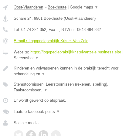
Oost-Vlaanderen
»
Boekhoute
|
Google maps
▼
Schare 24
,
9961
Boekhoute
(
Oost-Vlaanderen
)
Tel:
04 74 224 352
, Fax:
-
, BTW-nr:
0643.494.832
E-mail › Logopediepraktijk Kristel Van Zele
Website:
https://logopediepraktijkkristelvanzele.business.site
|
Screenshot
▼
Kinderen en volwassenen kunnen in de praktijk terecht voor
behandeling en
▼
Stemstoornissen, Leerstoornissen (rekenen, spelling),
Taalstoornissen,
▼
Er wordt gewerkt op afspraak.
Laatste facebook posts
▼
Sociale media: