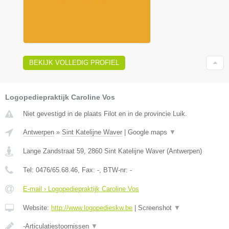
BEKIJK VOLLEDIG PROFIEL
Logopediepraktijk Caroline Vos
Niet gevestigd in de plaats Filot en in de provincie Luik.
Antwerpen
»
Sint Katelijne Waver
|
Google maps
▼
Lange Zandstraat 59
,
2860
Sint Katelijne Waver
(
Antwerpen
)
Tel:
0476/65.68.46
, Fax:
-
, BTW-nr:
-
E-mail › Logopediepraktijk Caroline Vos
Website:
http://www.logopedieskw.be
|
Screenshot
▼
-Articulatiestoornissen
▼