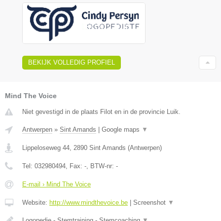
BEKIJK VOLLEDIG PROFIEL
Mind The Voice
Niet gevestigd in de plaats Filot en in de provincie Luik.
Antwerpen
»
Sint Amands
|
Google maps
▼
Lippeloseweg 44
,
2890
Sint Amands
(
Antwerpen
)
Tel:
032980494
, Fax:
-
, BTW-nr:
-
E-mail › Mind The Voice
Website:
http://www.mindthevoice.be
|
Screenshot
▼
Logopedie - Stemtraining - Stemcoaching
▼