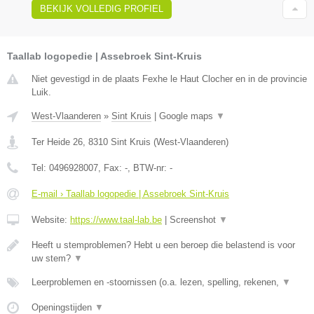
BEKIJK VOLLEDIG PROFIEL
Taallab logopedie | Assebroek Sint-Kruis
Niet gevestigd in de plaats Fexhe le Haut Clocher en in de provincie
Luik.
West-Vlaanderen
»
Sint Kruis
|
Google maps
▼
Ter Heide 26
,
8310
Sint Kruis
(
West-Vlaanderen
)
Tel:
0496928007
, Fax:
-
, BTW-nr:
-
E-mail › Taallab logopedie | Assebroek Sint-Kruis
Website:
https://www.taal-lab.be
|
Screenshot
▼
Heeft u stemproblemen? Hebt u een beroep die belastend is voor
uw stem?
▼
Leerproblemen en -stoornissen (o.a. lezen, spelling, rekenen,
▼
Openingstijden
▼