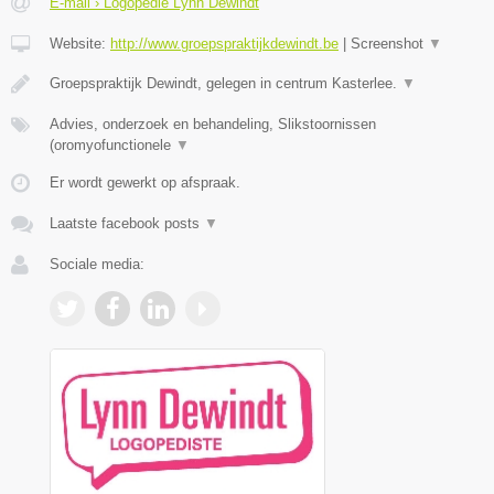
E-mail › Logopedie Lynn Dewindt
Website:
http://www.groepspraktijkdewindt.be
|
Screenshot
▼
Groepspraktijk Dewindt, gelegen in centrum Kasterlee.
▼
Advies, onderzoek en behandeling, Slikstoornissen
(oromyofunctionele
▼
Er wordt gewerkt op afspraak.
Laatste facebook posts
▼
Sociale media: