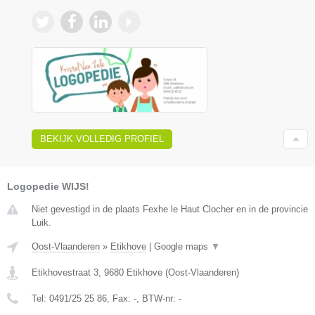
BEKIJK VOLLEDIG PROFIEL
Logopedie WIJS!
Niet gevestigd in de plaats Fexhe le Haut Clocher en in de provincie
Luik.
Oost-Vlaanderen
»
Etikhove
|
Google maps
▼
Etikhovestraat 3
,
9680
Etikhove
(
Oost-Vlaanderen
)
Tel:
0491/25 25 86
, Fax:
-
, BTW-nr:
-