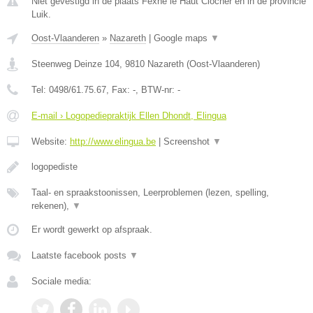
Niet gevestigd in de plaats Fexhe le Haut Clocher en in de provincie
Luik.
Oost-Vlaanderen
»
Nazareth
|
Google maps
▼
Steenweg Deinze 104
,
9810
Nazareth
(
Oost-Vlaanderen
)
Tel:
0498/61.75.67
, Fax:
-
, BTW-nr:
-
E-mail › Logopediepraktijk Ellen Dhondt, Elingua
Website:
http://www.elingua.be
|
Screenshot
▼
logopediste
Taal- en spraakstoonissen, Leerproblemen (lezen, spelling,
rekenen),
▼
Er wordt gewerkt op afspraak.
Laatste facebook posts
▼
Sociale media: