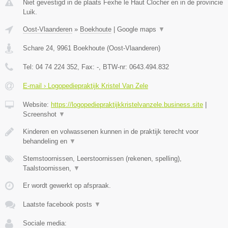
Niet gevestigd in de plaats Fexhe le Haut Clocher en in de provincie
Luik.
Oost-Vlaanderen
»
Boekhoute
|
Google maps
▼
Schare 24
,
9961
Boekhoute
(
Oost-Vlaanderen
)
Tel:
04 74 224 352
, Fax:
-
, BTW-nr:
0643.494.832
E-mail › Logopediepraktijk Kristel Van Zele
Website:
https://logopediepraktijkkristelvanzele.business.site
|
Screenshot
▼
Kinderen en volwassenen kunnen in de praktijk terecht voor
behandeling en
▼
Stemstoornissen, Leerstoornissen (rekenen, spelling),
Taalstoornissen,
▼
Er wordt gewerkt op afspraak.
Laatste facebook posts
▼
Sociale media: