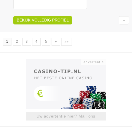
BEKIJK VOLLEDIG PROFIEL
1
2
3
4
5
»
»»
Uw advertentie hier? Mail ons