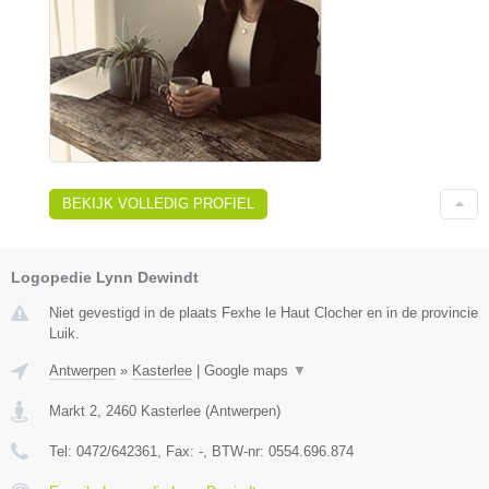
BEKIJK VOLLEDIG PROFIEL
Logopedie Lynn Dewindt
Niet gevestigd in de plaats Fexhe le Haut Clocher en in de provincie
Luik.
Antwerpen
»
Kasterlee
|
Google maps
▼
Markt 2
,
2460
Kasterlee
(
Antwerpen
)
Tel:
0472/642361
, Fax:
-
, BTW-nr:
0554.696.874