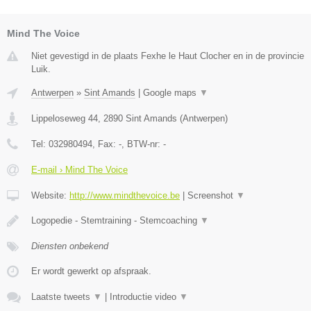
Mind The Voice
Niet gevestigd in de plaats Fexhe le Haut Clocher en in de provincie
Luik.
Antwerpen
»
Sint Amands
|
Google maps
▼
Lippeloseweg 44
,
2890
Sint Amands
(
Antwerpen
)
Tel:
032980494
, Fax:
-
, BTW-nr:
-
E-mail › Mind The Voice
Website:
http://www.mindthevoice.be
|
Screenshot
▼
Logopedie - Stemtraining - Stemcoaching
▼
Diensten onbekend
Er wordt gewerkt op afspraak.
Laatste tweets
▼
|
Introductie video
▼