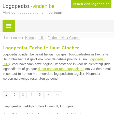
Ik ben een
logopedist
Logopedist
-vinden.be
Vind een logopedist bij u in de buurt!
U bent nu hier:
Home
»
Luik
»
Fexhe le Haut Clocher
Logopedist Fexhe le Haut Clocher
Logopedist-vinden.be bevat helaas nog geen
logopedisten in Fexhe le
Haut Clocher
. Dit geldt ook voor de gehele provincie Luik (
logopedist
Luik
). Voer bovenaan deze pagina uw postcode in voor de dichtstbijzijnde
logopedisten of ga naar
direct contact met logopedisten
om via één e-mail
in contact te komen met meerdere logopedisten tegelijk. Hieronder
worden nu overige resultaten getoond.
1
2
3
4
5
»
»»
Logopediepraktijk Ellen Dhondt, Elingua