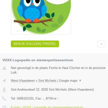
BEKIJK VOLLEDIG PROFIEL
VOXX Logopedie en stemexpertisecentrum
Niet gevestigd in de plaats Fexhe le Haut Clocher en in de provincie
Luik.
West-Vlaanderen
»
Sint Michiels
|
Google maps
▼
Sint-Andriesdreef 22
,
8200
Sint Michiels
(
West-Vlaanderen
)
Tel:
0495101331
, Fax:
-
, BTW-nr:
-
E-mail › VOXX Logopedie en stemexpertisecentrum