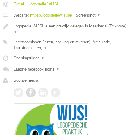
E-mail › Logopedie WIJS!
Website:
https://logopediewijs.be/
|
Screenshot
▼
Logopedie WIJS! is een praktijk gelegen in Maarkedal (Etikhove).
▼
Leerstoornissen (lezen, spelling en rekenen), Articulatie,
Taalstoornissen,
▼
Openingstijden
▼
Laatste facebook posts
▼
Sociale media: