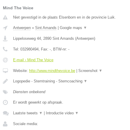
Mind The Voice
Niet gevestigd in de plaats Elsenborn en in de provincie Luik.
Antwerpen
»
Sint Amands
|
Google maps
▼
Lippeloseweg 44
,
2890
Sint Amands
(
Antwerpen
)
Tel:
032980494
, Fax:
-
, BTW-nr:
-
E-mail › Mind The Voice
Website:
http://www.mindthevoice.be
|
Screenshot
▼
Logopedie - Stemtraining - Stemcoaching
▼
Diensten onbekend
Er wordt gewerkt op afspraak.
Laatste tweets
▼
|
Introductie video
▼
Sociale media: