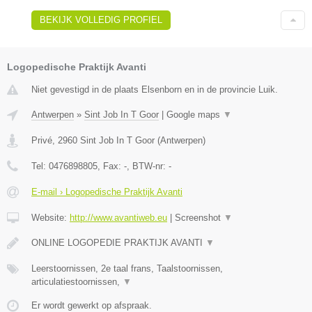
BEKIJK VOLLEDIG PROFIEL
Logopedische Praktijk Avanti
Niet gevestigd in de plaats Elsenborn en in de provincie Luik.
Antwerpen
»
Sint Job In T Goor
|
Google maps
▼
Privé
,
2960
Sint Job In T Goor
(
Antwerpen
)
Tel:
0476898805
, Fax:
-
, BTW-nr:
-
E-mail › Logopedische Praktijk Avanti
Website:
http://www.avantiweb.eu
|
Screenshot
▼
ONLINE LOGOPEDIE PRAKTIJK AVANTI
▼
Leerstoornissen, 2e taal frans, Taalstoornissen,
articulatiestoornissen,
▼
Er wordt gewerkt op afspraak.