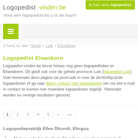
Ik ben een
logopedist
Logopedist
-vinden.be
Vind een logopedist bij u in de buurt!
U bent nu hier:
Home
»
Luik
»
Elsenborn
Logopedist Elsenborn
Logopedist-vinden.be bevat helaas nog geen
logopedisten in
Elsenborn
. Dit geldt ook voor de gehele provincie Luik (
logopedist Luik
).
Voer bovenaan deze pagina uw postcode in voor de dichtstbijzijnde
logopedisten of ga naar
direct contact met logopedisten
om via één e-mail
in contact te komen met meerdere logopedisten tegelijk. Hieronder
worden nu overige resultaten getoond.
1
2
3
4
5
»
»»
Logopediepraktijk Ellen Dhondt, Elingua