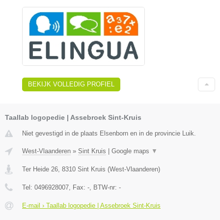
BEKIJK VOLLEDIG PROFIEL
Taallab logopedie | Assebroek Sint-Kruis
Niet gevestigd in de plaats Elsenborn en in de provincie Luik.
West-Vlaanderen
»
Sint Kruis
|
Google maps
▼
Ter Heide 26
,
8310
Sint Kruis
(
West-Vlaanderen
)
Tel:
0496928007
, Fax:
-
, BTW-nr:
-
E-mail › Taallab logopedie | Assebroek Sint-Kruis