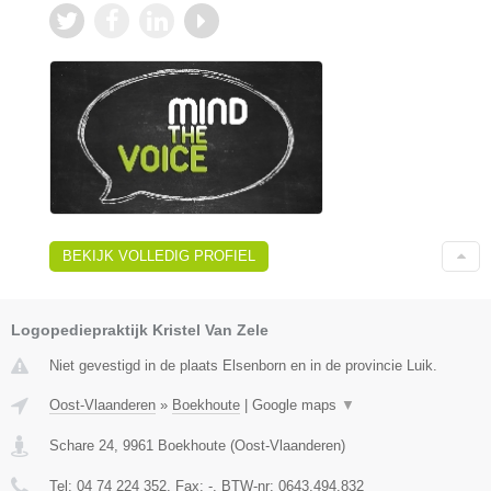
BEKIJK VOLLEDIG PROFIEL
Logopediepraktijk Kristel Van Zele
Niet gevestigd in de plaats Elsenborn en in de provincie Luik.
Oost-Vlaanderen
»
Boekhoute
|
Google maps
▼
Schare 24
,
9961
Boekhoute
(
Oost-Vlaanderen
)
Tel:
04 74 224 352
, Fax:
-
, BTW-nr:
0643.494.832