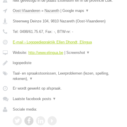
Niet gevestigd in de plaats Elsenborn en in de provincie Luik.
Oost-Vlaanderen
»
Nazareth
|
Google maps
▼
Steenweg Deinze 104
,
9810
Nazareth
(
Oost-Vlaanderen
)
Tel:
0498/61.75.67
, Fax:
-
, BTW-nr:
-
E-mail › Logopediepraktijk Ellen Dhondt, Elingua
Website:
http://www.elingua.be
|
Screenshot
▼
logopediste
Taal- en spraakstoonissen, Leerproblemen (lezen, spelling,
rekenen),
▼
Er wordt gewerkt op afspraak.
Laatste facebook posts
▼
Sociale media: