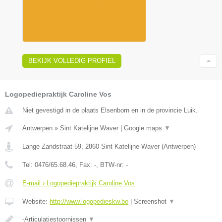
BEKIJK VOLLEDIG PROFIEL
Logopediepraktijk Caroline Vos
Niet gevestigd in de plaats Elsenborn en in de provincie Luik.
Antwerpen
»
Sint Katelijne Waver
|
Google maps
▼
Lange Zandstraat 59
,
2860
Sint Katelijne Waver
(
Antwerpen
)
Tel:
0476/65.68.46
, Fax:
-
, BTW-nr:
-
E-mail › Logopediepraktijk Caroline Vos
Website:
http://www.logopedieskw.be
|
Screenshot
▼
-Articulatiestoornissen
▼