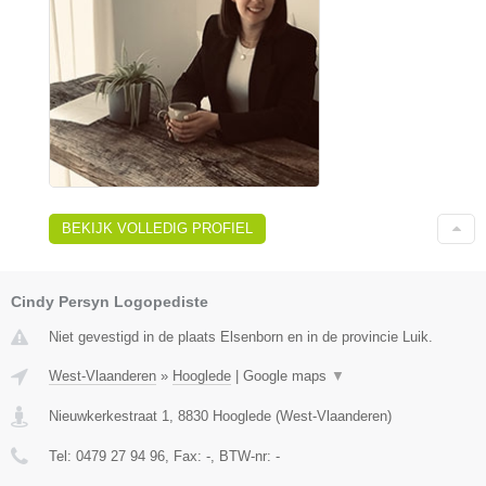
BEKIJK VOLLEDIG PROFIEL
Cindy Persyn Logopediste
Niet gevestigd in de plaats Elsenborn en in de provincie Luik.
West-Vlaanderen
»
Hooglede
|
Google maps
▼
Nieuwkerkestraat 1
,
8830
Hooglede
(
West-Vlaanderen
)
Tel:
0479 27 94 96
, Fax:
-
, BTW-nr:
-