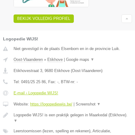
BEKIJK VOLLEDIG PROFIEL
Logopedie WIJS!
Niet gevestigd in de plaats Elsenborn en in de provincie Luik.
Oost-Vlaanderen
»
Etikhove
|
Google maps
▼
Etikhovestraat 3
,
9680
Etikhove
(
Oost-Vlaanderen
)
Tel:
0491/25 25 86
, Fax:
-
, BTW-nr:
-
E-mail › Logopedie WIJS!
Website:
https://logopediewijs.be/
|
Screenshot
▼
Logopedie WIJS! is een praktijk gelegen in Maarkedal (Etikhove).
▼
Leerstoornissen (lezen, spelling en rekenen), Articulatie,