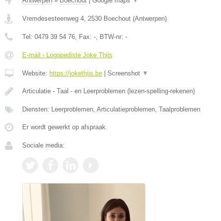
Antwerpen
»
Boechout
|
Google maps
▼
Vremdesesteenweg 4
,
2530
Boechout
(
Antwerpen
)
Tel:
0479 39 54 76
, Fax:
-
, BTW-nr:
-
E-mail › Logopediste Joke Thijs
Website:
https://jokethijs.be
|
Screenshot
▼
Articulatie - Taal - en Leerproblemen (lezen-spelling-rekenen)
Diensten: Leerproblemen, Articulatieproblemen, Taalproblemen
Er wordt gewerkt op afspraak.
Sociale media: