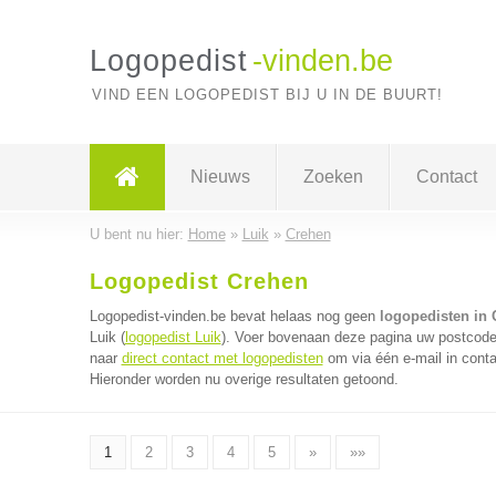
Logopedist
-vinden.be
VIND EEN LOGOPEDIST BIJ U IN DE BUURT!
Nieuws
Zoeken
Contact
U bent nu hier:
Home
»
Luik
»
Crehen
Logopedist Crehen
Logopedist-vinden.be bevat helaas nog geen
logopedisten in 
Luik (
logopedist Luik
). Voer bovenaan deze pagina uw postcode i
naar
direct contact met logopedisten
om via één e-mail in conta
Hieronder worden nu overige resultaten getoond.
1
2
3
4
5
»
»»