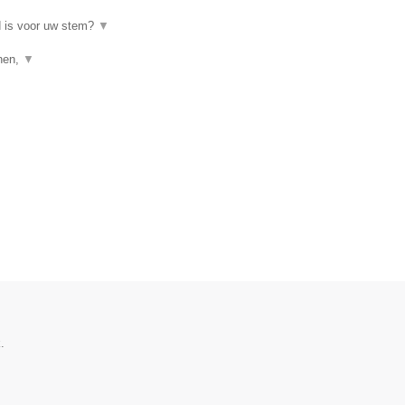
d is voor uw stem?
▼
enen,
▼
.