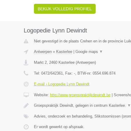
BEKIJK VOLLEDIG PROFIEL
Logopedie Lynn Dewindt
Niet gevestigd in de plaats Crehen en in de provincie Luik
Antwerpen
»
Kasterlee
|
Google maps
▼
Markt 2
,
2460
Kasterlee
(
Antwerpen
)
Tel:
0472/642361
, Fax:
-
, BTW-nr:
0554.696.874
E-mail › Logopedie Lynn Dewindt
Website:
http://www.groepspraktijkdewindt.be
|
Screensh
Groepspraktijk Dewindt, gelegen in centrum Kasterlee.
▼
Advies, onderzoek en behandeling, Slikstoornissen (oro
Er wordt gewerkt op afspraak.