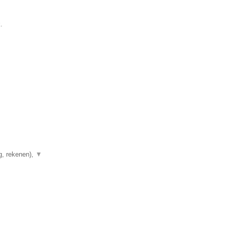
.
g, rekenen),
▼