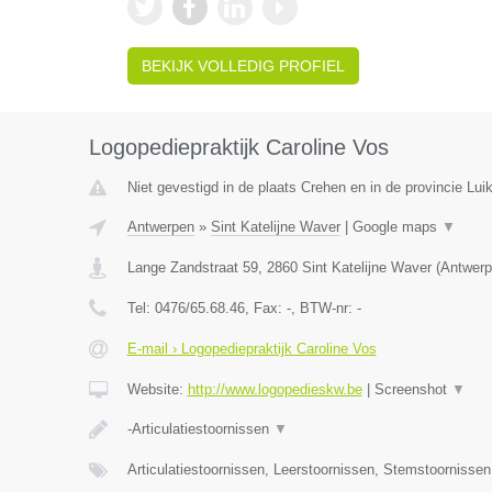
BEKIJK VOLLEDIG PROFIEL
Logopediepraktijk Caroline Vos
Niet gevestigd in de plaats Crehen en in de provincie Luik
Antwerpen
»
Sint Katelijne Waver
|
Google maps
▼
Lange Zandstraat 59
,
2860
Sint Katelijne Waver
(
Antwerp
Tel:
0476/65.68.46
, Fax:
-
, BTW-nr:
-
E-mail › Logopediepraktijk Caroline Vos
Website:
http://www.logopedieskw.be
|
Screenshot
▼
-Articulatiestoornissen
▼
Articulatiestoornissen, Leerstoornissen, Stemstoornisse