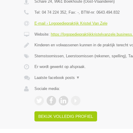
Schare 24
,
9961
Boekhoute
(
Oost-Vlaanderen
)
Tel:
04 74 224 352
, Fax:
-
, BTW-nr:
0643.494.832
E-mail › Logopediepraktijk Kristel Van Zele
Website:
https://logopediepraktijkkristelvanzele.business.
Kinderen en volwassenen kunnen in de praktijk terecht v
Stemstoornissen, Leerstoornissen (rekenen, spelling), Ta
Er wordt gewerkt op afspraak.
Laatste facebook posts
▼
Sociale media:
BEKIJK VOLLEDIG PROFIEL