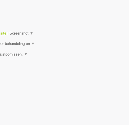
site
|
Screenshot
▼
oor behandeling en
▼
alstoornissen,
▼