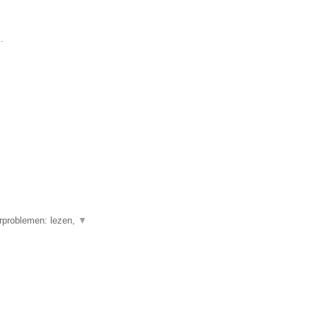
.
erproblemen: lezen,
▼