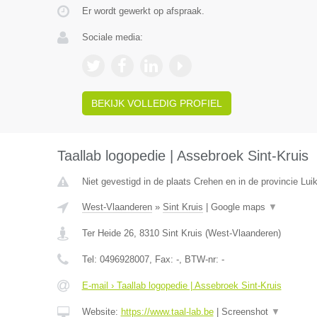
Er wordt gewerkt op afspraak.
Sociale media:
BEKIJK VOLLEDIG PROFIEL
Taallab logopedie | Assebroek Sint-Kruis
Niet gevestigd in de plaats Crehen en in de provincie Luik
West-Vlaanderen
»
Sint Kruis
|
Google maps
▼
Ter Heide 26
,
8310
Sint Kruis
(
West-Vlaanderen
)
Tel:
0496928007
, Fax:
-
, BTW-nr:
-
E-mail › Taallab logopedie | Assebroek Sint-Kruis
Website:
https://www.taal-lab.be
|
Screenshot
▼