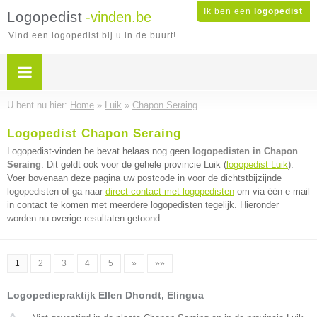
Ik ben een
logopedist
Logopedist
-vinden.be
Vind een logopedist bij u in de buurt!
U bent nu hier:
Home
»
Luik
»
Chapon Seraing
Logopedist Chapon Seraing
Logopedist-vinden.be bevat helaas nog geen
logopedisten in Chapon
Seraing
. Dit geldt ook voor de gehele provincie Luik (
logopedist Luik
).
Voer bovenaan deze pagina uw postcode in voor de dichtstbijzijnde
logopedisten of ga naar
direct contact met logopedisten
om via één e-mail
in contact te komen met meerdere logopedisten tegelijk. Hieronder
worden nu overige resultaten getoond.
1
2
3
4
5
»
»»
Logopediepraktijk Ellen Dhondt, Elingua