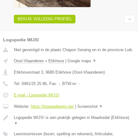
BEKIJK VOLLEDIG PROFIEL
Logopedie WIJS!
Niet gevestigd in de plaats Chapon Seraing en in de provincie Luik.
Oost-Vlaanderen
»
Etikhove
|
Google maps
▼
Etikhovestraat 3
,
9680
Etikhove
(
Oost-Vlaanderen
)
Tel:
0491/25 25 86
, Fax:
-
, BTW-nr:
-
E-mail › Logopedie WIJS!
Website:
https://logopediewijs.be/
|
Screenshot
▼
Logopedie WIJS! is een praktijk gelegen in Maarkedal (Etikhove).
▼
Leerstoornissen (lezen, spelling en rekenen), Articulatie,