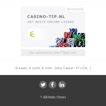
Uw advertentie hier? Mail ons
Ik kwam, ik zocht, ik vond - Julius Caesar / 47 v.Chr. ;)
©
JBB Media
|
Privacy