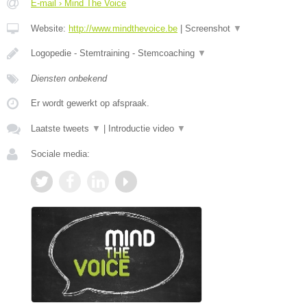
E-mail › Mind The Voice
Website:
http://www.mindthevoice.be
|
Screenshot
▼
Logopedie - Stemtraining - Stemcoaching
▼
Diensten onbekend
Er wordt gewerkt op afspraak.
Laatste tweets
▼
|
Introductie video
▼
Sociale media: