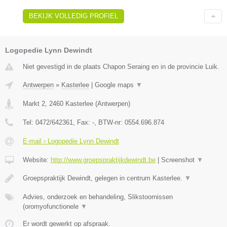
BEKIJK VOLLEDIG PROFIEL
Logopedie Lynn Dewindt
Niet gevestigd in de plaats Chapon Seraing en in de provincie Luik.
Antwerpen
»
Kasterlee
|
Google maps
▼
Markt 2
,
2460
Kasterlee
(
Antwerpen
)
Tel:
0472/642361
, Fax:
-
, BTW-nr:
0554.696.874
E-mail › Logopedie Lynn Dewindt
Website:
http://www.groepspraktijkdewindt.be
|
Screenshot
▼
Groepspraktijk Dewindt, gelegen in centrum Kasterlee.
▼
Advies, onderzoek en behandeling, Slikstoornissen
(oromyofunctionele
▼
Er wordt gewerkt op afspraak.