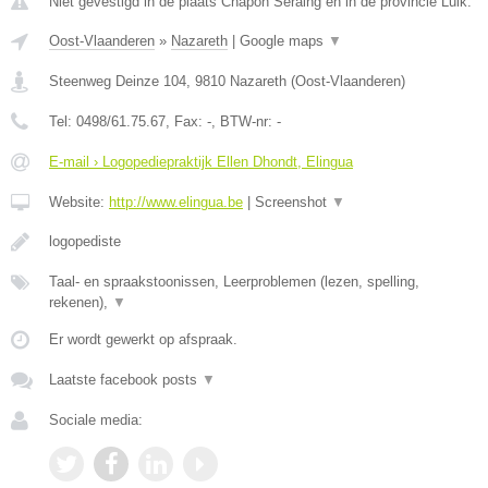
Niet gevestigd in de plaats Chapon Seraing en in de provincie Luik.
Oost-Vlaanderen
»
Nazareth
|
Google maps
▼
Steenweg Deinze 104
,
9810
Nazareth
(
Oost-Vlaanderen
)
Tel:
0498/61.75.67
, Fax:
-
, BTW-nr:
-
E-mail › Logopediepraktijk Ellen Dhondt, Elingua
Website:
http://www.elingua.be
|
Screenshot
▼
logopediste
Taal- en spraakstoonissen, Leerproblemen (lezen, spelling,
rekenen),
▼
Er wordt gewerkt op afspraak.
Laatste facebook posts
▼
Sociale media: