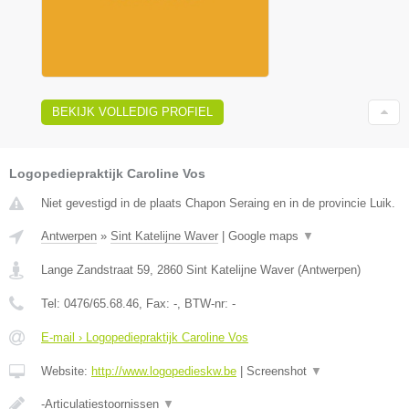
BEKIJK VOLLEDIG PROFIEL
Logopediepraktijk Caroline Vos
Niet gevestigd in de plaats Chapon Seraing en in de provincie Luik.
Antwerpen
»
Sint Katelijne Waver
|
Google maps
▼
Lange Zandstraat 59
,
2860
Sint Katelijne Waver
(
Antwerpen
)
Tel:
0476/65.68.46
, Fax:
-
, BTW-nr:
-
E-mail › Logopediepraktijk Caroline Vos
Website:
http://www.logopedieskw.be
|
Screenshot
▼
-Articulatiestoornissen
▼