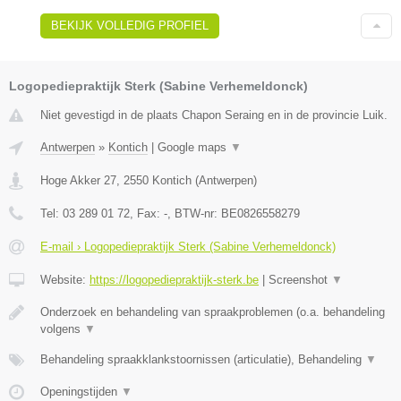
BEKIJK VOLLEDIG PROFIEL
Logopediepraktijk Sterk (Sabine Verhemeldonck)
Niet gevestigd in de plaats Chapon Seraing en in de provincie Luik.
Antwerpen
»
Kontich
|
Google maps
▼
Hoge Akker 27
,
2550
Kontich
(
Antwerpen
)
Tel:
03 289 01 72
, Fax:
-
, BTW-nr:
BE0826558279
E-mail › Logopediepraktijk Sterk (Sabine Verhemeldonck)
Website:
https://logopediepraktijk-sterk.be
|
Screenshot
▼
Onderzoek en behandeling van spraakproblemen (o.a. behandeling
volgens
▼
Behandeling spraakklankstoornissen (articulatie), Behandeling
▼
Openingstijden
▼