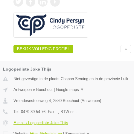
BEKIJK VOLLEDIG PROFIEL
Logopediste Joke Thijs
Niet gevestigd in de plaats Chapon Seraing en in de provincie Luik.
Antwerpen
»
Boechout
|
Google maps
▼
Vremdesesteenweg 4
,
2530
Boechout
(
Antwerpen
)
Tel:
0479 39 54 76
, Fax:
-
, BTW-nr:
-
E-mail › Logopediste Joke Thijs
Website:
https://jokethijs.be
|
Screenshot
▼