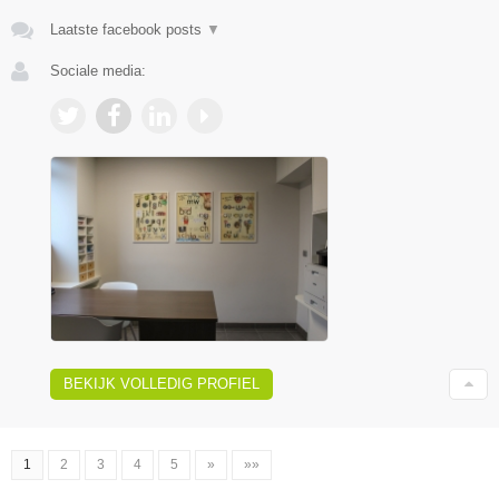
Laatste facebook posts
▼
Sociale media:
BEKIJK VOLLEDIG PROFIEL
1
2
3
4
5
»
»»