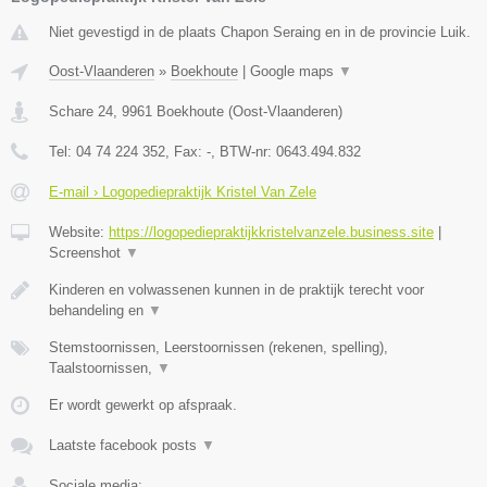
Niet gevestigd in de plaats Chapon Seraing en in de provincie Luik.
Oost-Vlaanderen
»
Boekhoute
|
Google maps
▼
Schare 24
,
9961
Boekhoute
(
Oost-Vlaanderen
)
Tel:
04 74 224 352
, Fax:
-
, BTW-nr:
0643.494.832
E-mail › Logopediepraktijk Kristel Van Zele
Website:
https://logopediepraktijkkristelvanzele.business.site
|
Screenshot
▼
Kinderen en volwassenen kunnen in de praktijk terecht voor
behandeling en
▼
Stemstoornissen, Leerstoornissen (rekenen, spelling),
Taalstoornissen,
▼
Er wordt gewerkt op afspraak.
Laatste facebook posts
▼
Sociale media: