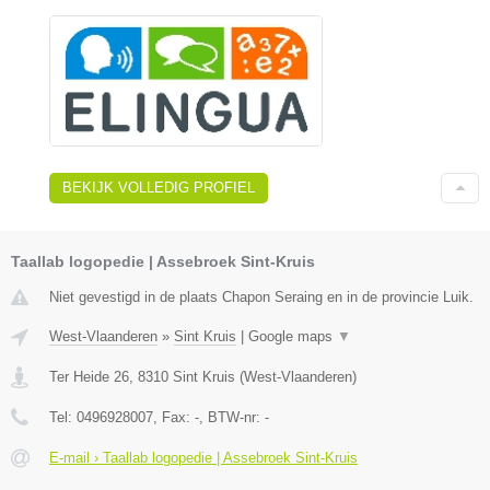
BEKIJK VOLLEDIG PROFIEL
Taallab logopedie | Assebroek Sint-Kruis
Niet gevestigd in de plaats Chapon Seraing en in de provincie Luik.
West-Vlaanderen
»
Sint Kruis
|
Google maps
▼
Ter Heide 26
,
8310
Sint Kruis
(
West-Vlaanderen
)
Tel:
0496928007
, Fax:
-
, BTW-nr:
-
E-mail › Taallab logopedie | Assebroek Sint-Kruis