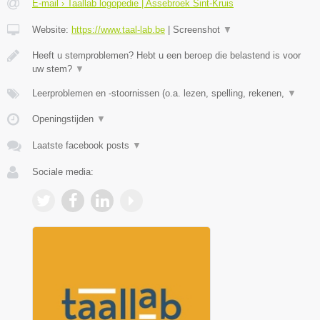
E-mail › Taallab logopedie | Assebroek Sint-Kruis
Website:
https://www.taal-lab.be
|
Screenshot
▼
Heeft u stemproblemen? Hebt u een beroep die belastend is voor
uw stem?
▼
Leerproblemen en -stoornissen (o.a. lezen, spelling, rekenen,
▼
Openingstijden
▼
Laatste facebook posts
▼
Sociale media: