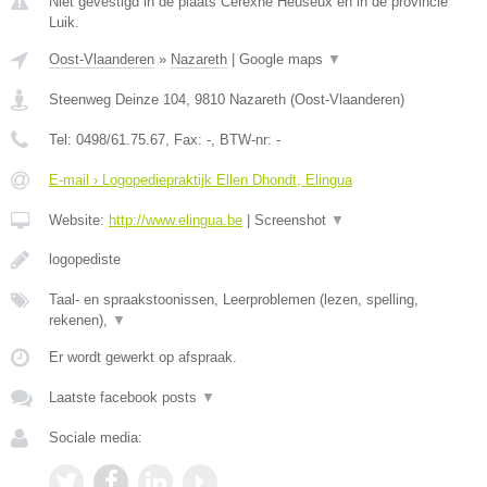
Niet gevestigd in de plaats Cerexhe Heuseux en in de provincie
Luik.
Oost-Vlaanderen
»
Nazareth
|
Google maps
▼
Steenweg Deinze 104
,
9810
Nazareth
(
Oost-Vlaanderen
)
Tel:
0498/61.75.67
, Fax:
-
, BTW-nr:
-
E-mail › Logopediepraktijk Ellen Dhondt, Elingua
Website:
http://www.elingua.be
|
Screenshot
▼
logopediste
Taal- en spraakstoonissen, Leerproblemen (lezen, spelling,
rekenen),
▼
Er wordt gewerkt op afspraak.
Laatste facebook posts
▼
Sociale media: