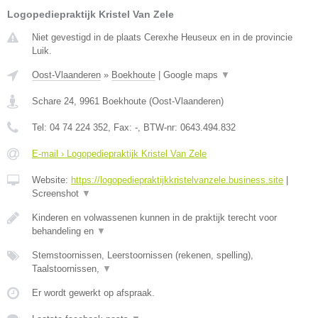
Logopediepraktijk Kristel Van Zele
Niet gevestigd in de plaats Cerexhe Heuseux en in de provincie
Luik.
Oost-Vlaanderen
»
Boekhoute
|
Google maps
▼
Schare 24
,
9961
Boekhoute
(
Oost-Vlaanderen
)
Tel:
04 74 224 352
, Fax:
-
, BTW-nr:
0643.494.832
E-mail › Logopediepraktijk Kristel Van Zele
Website:
https://logopediepraktijkkristelvanzele.business.site
|
Screenshot
▼
Kinderen en volwassenen kunnen in de praktijk terecht voor
behandeling en
▼
Stemstoornissen, Leerstoornissen (rekenen, spelling),
Taalstoornissen,
▼
Er wordt gewerkt op afspraak.