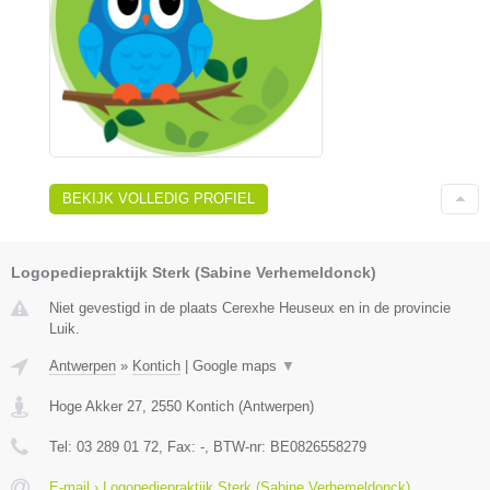
BEKIJK VOLLEDIG PROFIEL
Logopediepraktijk Sterk (Sabine Verhemeldonck)
Niet gevestigd in de plaats Cerexhe Heuseux en in de provincie
Luik.
Antwerpen
»
Kontich
|
Google maps
▼
Hoge Akker 27
,
2550
Kontich
(
Antwerpen
)
Tel:
03 289 01 72
, Fax:
-
, BTW-nr:
BE0826558279
E-mail › Logopediepraktijk Sterk (Sabine Verhemeldonck)