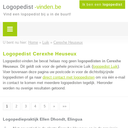
Ik ben een
logopedist
Logopedist
-vinden.be
Vind een logopedist bij u in de buurt!
U bent nu hier:
Home
»
Luik
»
Cerexhe Heuseux
Logopedist Cerexhe Heuseux
Logopedist-vinden.be bevat helaas nog geen
logopedisten in Cerexhe
Heuseux
. Dit geldt ook voor de gehele provincie Luik (
logopedist Luik
).
Voer bovenaan deze pagina uw postcode in voor de dichtstbijzijnde
logopedisten of ga naar
direct contact met logopedisten
om via één e-mail
in contact te komen met meerdere logopedisten tegelijk. Hieronder
worden nu overige resultaten getoond.
1
2
3
4
5
»
»»
Logopediepraktijk Ellen Dhondt, Elingua