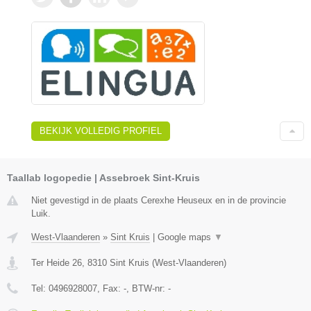
BEKIJK VOLLEDIG PROFIEL
Taallab logopedie | Assebroek Sint-Kruis
Niet gevestigd in de plaats Cerexhe Heuseux en in de provincie
Luik.
West-Vlaanderen
»
Sint Kruis
|
Google maps
▼
Ter Heide 26
,
8310
Sint Kruis
(
West-Vlaanderen
)
Tel:
0496928007
, Fax:
-
, BTW-nr:
-