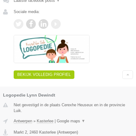
Laatste facebook posts
▼
Sociale media:
BEKIJK VOLLEDIG PROFIEL
Logopedie Lynn Dewindt
Niet gevestigd in de plaats Cerexhe Heuseux en in de provincie
Luik.
Antwerpen
»
Kasterlee
|
Google maps
▼
Markt 2
,
2460
Kasterlee
(
Antwerpen
)