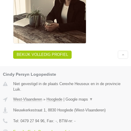
BEKIJK VOLLEDIG PROFIEL
Cindy Persyn Logopediste
Niet gevestigd in de plaats Cerexhe Heuseux en in de provincie
Luik.
West-Vlaanderen
»
Hooglede
|
Google maps
▼
Nieuwkerkestraat 1
,
8830
Hooglede
(
West-Vlaanderen
)
Tel:
0479 27 94 96
, Fax:
-
, BTW-nr:
-