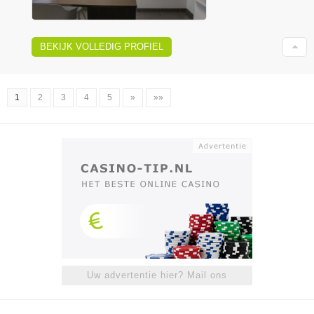
BEKIJK VOLLEDIG PROFIEL
1
2
3
4
5
»
»»
Uw advertentie hier? Mail ons