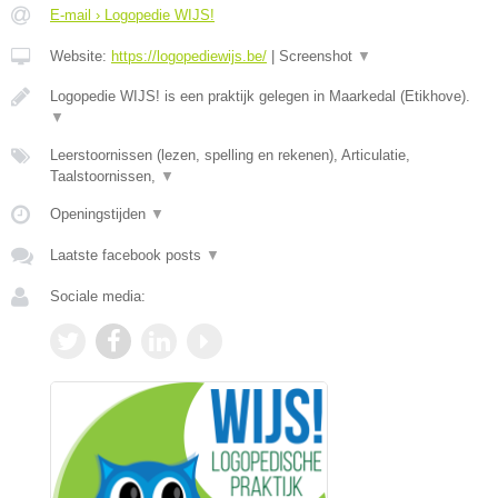
E-mail › Logopedie WIJS!
Website:
https://logopediewijs.be/
|
Screenshot
▼
Logopedie WIJS! is een praktijk gelegen in Maarkedal (Etikhove).
▼
Leerstoornissen (lezen, spelling en rekenen), Articulatie,
Taalstoornissen,
▼
Openingstijden
▼
Laatste facebook posts
▼
Sociale media: