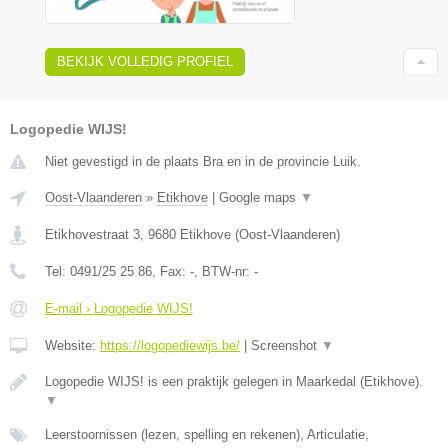
BEKIJK VOLLEDIG PROFIEL
Logopedie WIJS!
Niet gevestigd in de plaats Bra en in de provincie Luik.
Oost-Vlaanderen
»
Etikhove
|
Google maps
▼
Etikhovestraat 3
,
9680
Etikhove
(
Oost-Vlaanderen
)
Tel:
0491/25 25 86
, Fax:
-
, BTW-nr:
-
E-mail › Logopedie WIJS!
Website:
https://logopediewijs.be/
|
Screenshot
▼
Logopedie WIJS! is een praktijk gelegen in Maarkedal (Etikhove).
▼
Leerstoornissen (lezen, spelling en rekenen), Articulatie,