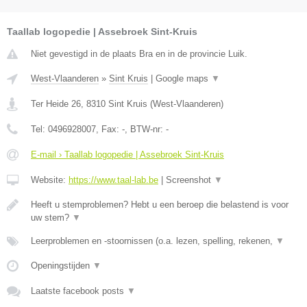
Taallab logopedie | Assebroek Sint-Kruis
Niet gevestigd in de plaats Bra en in de provincie Luik.
West-Vlaanderen
»
Sint Kruis
|
Google maps
▼
Ter Heide 26
,
8310
Sint Kruis
(
West-Vlaanderen
)
Tel:
0496928007
, Fax:
-
, BTW-nr:
-
E-mail › Taallab logopedie | Assebroek Sint-Kruis
Website:
https://www.taal-lab.be
|
Screenshot
▼
Heeft u stemproblemen? Hebt u een beroep die belastend is voor
uw stem?
▼
Leerproblemen en -stoornissen (o.a. lezen, spelling, rekenen,
▼
Openingstijden
▼
Laatste facebook posts
▼