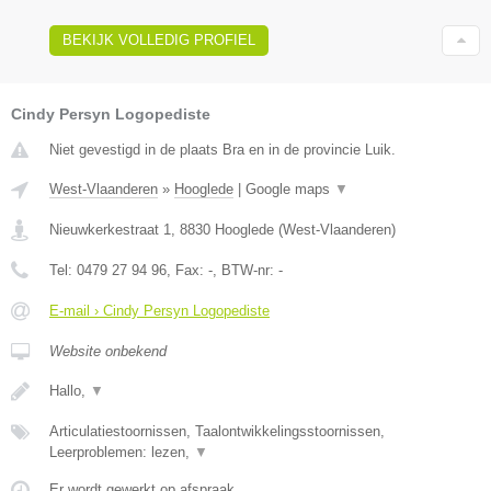
BEKIJK VOLLEDIG PROFIEL
Cindy Persyn Logopediste
Niet gevestigd in de plaats Bra en in de provincie Luik.
West-Vlaanderen
»
Hooglede
|
Google maps
▼
Nieuwkerkestraat 1
,
8830
Hooglede
(
West-Vlaanderen
)
Tel:
0479 27 94 96
, Fax:
-
, BTW-nr:
-
E-mail › Cindy Persyn Logopediste
Website onbekend
Hallo,
▼
Articulatiestoornissen, Taalontwikkelingsstoornissen,
Leerproblemen: lezen,
▼
Er wordt gewerkt op afspraak.