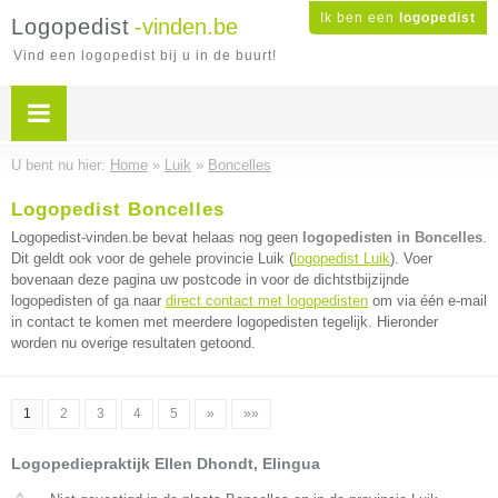
Ik ben een
logopedist
Logopedist
-vinden.be
Vind een logopedist bij u in de buurt!
U bent nu hier:
Home
»
Luik
»
Boncelles
Logopedist Boncelles
Logopedist-vinden.be bevat helaas nog geen
logopedisten in Boncelles
.
Dit geldt ook voor de gehele provincie Luik (
logopedist Luik
). Voer
bovenaan deze pagina uw postcode in voor de dichtstbijzijnde
logopedisten of ga naar
direct contact met logopedisten
om via één e-mail
in contact te komen met meerdere logopedisten tegelijk. Hieronder
worden nu overige resultaten getoond.
1
2
3
4
5
»
»»
Logopediepraktijk Ellen Dhondt, Elingua