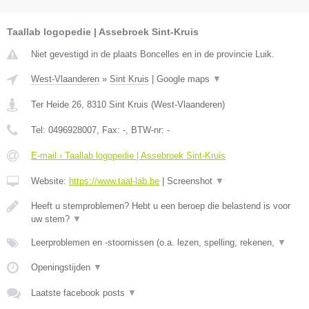
Taallab logopedie | Assebroek Sint-Kruis
Niet gevestigd in de plaats Boncelles en in de provincie Luik.
West-Vlaanderen
»
Sint Kruis
|
Google maps
▼
Ter Heide 26
,
8310
Sint Kruis
(
West-Vlaanderen
)
Tel:
0496928007
, Fax:
-
, BTW-nr:
-
E-mail › Taallab logopedie | Assebroek Sint-Kruis
Website:
https://www.taal-lab.be
|
Screenshot
▼
Heeft u stemproblemen? Hebt u een beroep die belastend is voor
uw stem?
▼
Leerproblemen en -stoornissen (o.a. lezen, spelling, rekenen,
▼
Openingstijden
▼
Laatste facebook posts
▼