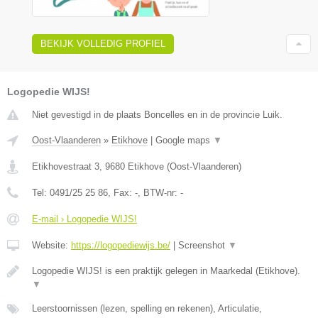
BEKIJK VOLLEDIG PROFIEL
Logopedie WIJS!
Niet gevestigd in de plaats Boncelles en in de provincie Luik.
Oost-Vlaanderen
»
Etikhove
|
Google maps
▼
Etikhovestraat 3
,
9680
Etikhove
(
Oost-Vlaanderen
)
Tel:
0491/25 25 86
, Fax:
-
, BTW-nr:
-
E-mail › Logopedie WIJS!
Website:
https://logopediewijs.be/
|
Screenshot
▼
Logopedie WIJS! is een praktijk gelegen in Maarkedal (Etikhove).
▼
Leerstoornissen (lezen, spelling en rekenen), Articulatie,