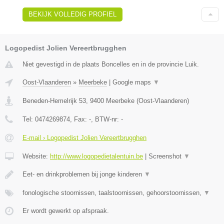
BEKIJK VOLLEDIG PROFIEL
Logopedist Jolien Vereertbrugghen
Niet gevestigd in de plaats Boncelles en in de provincie Luik.
Oost-Vlaanderen
»
Meerbeke
|
Google maps
▼
Beneden-Hemelrijk 53
,
9400
Meerbeke
(
Oost-Vlaanderen
)
Tel:
0474269874
, Fax:
-
, BTW-nr:
-
E-mail › Logopedist Jolien Vereertbrugghen
Website:
http://www.logopedietalentuin.be
|
Screenshot
▼
Eet- en drinkproblemen bij jonge kinderen
▼
fonologische stoornissen, taalstoornissen, gehoorstoornissen,
▼
Er wordt gewerkt op afspraak.