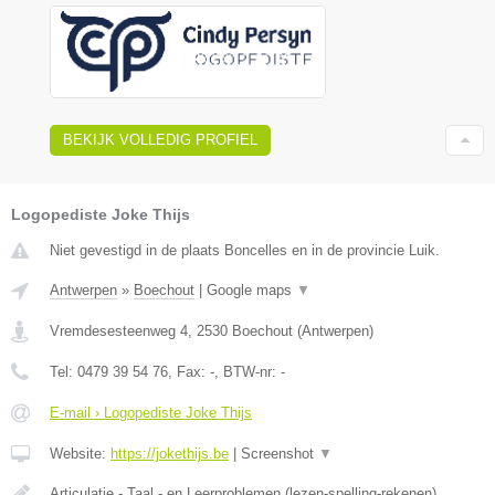
BEKIJK VOLLEDIG PROFIEL
Logopediste Joke Thijs
Niet gevestigd in de plaats Boncelles en in de provincie Luik.
Antwerpen
»
Boechout
|
Google maps
▼
Vremdesesteenweg 4
,
2530
Boechout
(
Antwerpen
)
Tel:
0479 39 54 76
, Fax:
-
, BTW-nr:
-
E-mail › Logopediste Joke Thijs
Website:
https://jokethijs.be
|
Screenshot
▼
Articulatie - Taal - en Leerproblemen (lezen-spelling-rekenen)