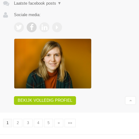
Laatste facebook posts
▼
Sociale media:
BEKIJK VOLLEDIG PROFIEL
1
2
3
4
5
»
»»