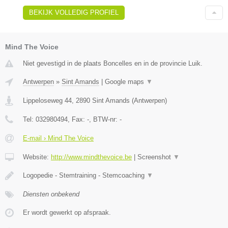
BEKIJK VOLLEDIG PROFIEL
Mind The Voice
Niet gevestigd in de plaats Boncelles en in de provincie Luik.
Antwerpen
»
Sint Amands
|
Google maps
▼
Lippeloseweg 44
,
2890
Sint Amands
(
Antwerpen
)
Tel:
032980494
, Fax:
-
, BTW-nr:
-
E-mail › Mind The Voice
Website:
http://www.mindthevoice.be
|
Screenshot
▼
Logopedie - Stemtraining - Stemcoaching
▼
Diensten onbekend
Er wordt gewerkt op afspraak.