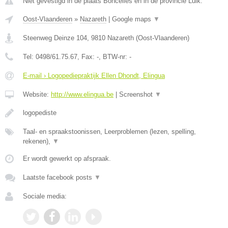
Niet gevestigd in de plaats Boncelles en in de provincie Luik.
Oost-Vlaanderen
»
Nazareth
|
Google maps
▼
Steenweg Deinze 104
,
9810
Nazareth
(
Oost-Vlaanderen
)
Tel:
0498/61.75.67
, Fax:
-
, BTW-nr:
-
E-mail › Logopediepraktijk Ellen Dhondt, Elingua
Website:
http://www.elingua.be
|
Screenshot
▼
logopediste
Taal- en spraakstoonissen, Leerproblemen (lezen, spelling,
rekenen),
▼
Er wordt gewerkt op afspraak.
Laatste facebook posts
▼
Sociale media: