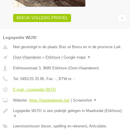
BEKIJK VOLLEDIG PROFIEL
Logopedie WIJS!
Niet gevestigd in de plaats Bois et Borsu en in de provincie Luik.
Oost-Vlaanderen
»
Etikhove
|
Google maps
▼
Etikhovestraat 3
,
9680
Etikhove
(
Oost-Vlaanderen
)
Tel:
0491/25 25 86
, Fax:
-
, BTW-nr:
-
E-mail › Logopedie WIJS!
Website:
https://logopediewijs.be/
|
Screenshot
▼
Logopedie WIJS! is een praktijk gelegen in Maarkedal (Etikhove).
▼
Leerstoornissen (lezen, spelling en rekenen), Articulatie,