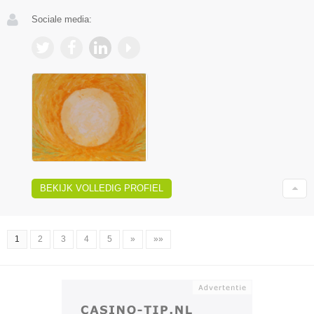
Sociale media:
BEKIJK VOLLEDIG PROFIEL
1
2
3
4
5
»
»»