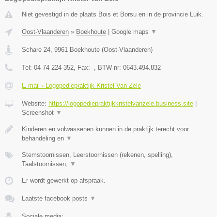
Niet gevestigd in de plaats Bois et Borsu en in de provincie Luik.
Oost-Vlaanderen
»
Boekhoute
|
Google maps
▼
Schare 24
,
9961
Boekhoute
(
Oost-Vlaanderen
)
Tel:
04 74 224 352
, Fax:
-
, BTW-nr:
0643.494.832
E-mail › Logopediepraktijk Kristel Van Zele
Website:
https://logopediepraktijkkristelvanzele.business.site
|
Screenshot
▼
Kinderen en volwassenen kunnen in de praktijk terecht voor
behandeling en
▼
Stemstoornissen, Leerstoornissen (rekenen, spelling),
Taalstoornissen,
▼
Er wordt gewerkt op afspraak.
Laatste facebook posts
▼
Sociale media: