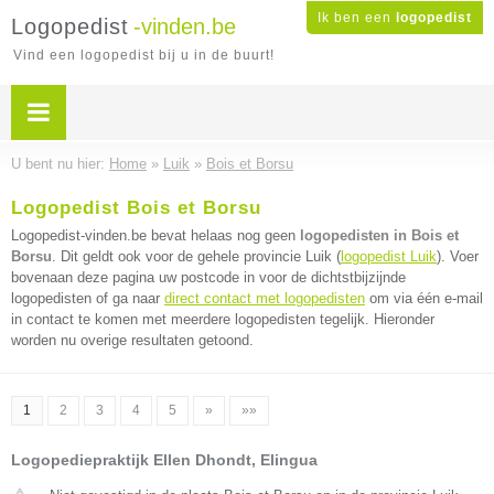
Ik ben een
logopedist
Logopedist
-vinden.be
Vind een logopedist bij u in de buurt!
U bent nu hier:
Home
»
Luik
»
Bois et Borsu
Logopedist Bois et Borsu
Logopedist-vinden.be bevat helaas nog geen
logopedisten in Bois et
Borsu
. Dit geldt ook voor de gehele provincie Luik (
logopedist Luik
). Voer
bovenaan deze pagina uw postcode in voor de dichtstbijzijnde
logopedisten of ga naar
direct contact met logopedisten
om via één e-mail
in contact te komen met meerdere logopedisten tegelijk. Hieronder
worden nu overige resultaten getoond.
1
2
3
4
5
»
»»
Logopediepraktijk Ellen Dhondt, Elingua