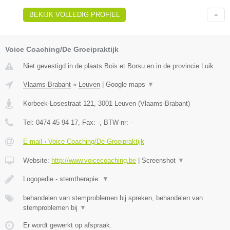
BEKIJK VOLLEDIG PROFIEL
Voice Coaching/De Groeipraktijk
Niet gevestigd in de plaats Bois et Borsu en in de provincie Luik.
Vlaams-Brabant
»
Leuven
|
Google maps
▼
Korbeek-Losestraat 121
,
3001
Leuven
(
Vlaams-Brabant
)
Tel:
0474 45 94 17
, Fax:
-
, BTW-nr:
-
E-mail › Voice Coaching/De Groeipraktijk
Website:
http://www.voicecoaching.be
|
Screenshot
▼
Logopedie - stemtherapie:
▼
behandelen van stemproblemen bij spreken, behandelen van
stemproblemen bij
▼
Er wordt gewerkt op afspraak.