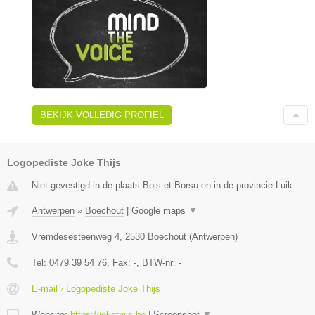
BEKIJK VOLLEDIG PROFIEL
Logopediste Joke Thijs
Niet gevestigd in de plaats Bois et Borsu en in de provincie Luik.
Antwerpen
»
Boechout
|
Google maps
▼
Vremdesesteenweg 4
,
2530
Boechout
(
Antwerpen
)
Tel:
0479 39 54 76
, Fax:
-
, BTW-nr:
-
E-mail › Logopediste Joke Thijs
Website:
https://jokethijs.be
|
Screenshot
▼