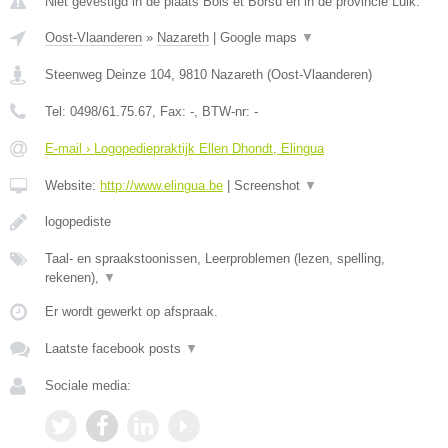
Niet gevestigd in de plaats Bois et Borsu en in de provincie Luik.
Oost-Vlaanderen
»
Nazareth
|
Google maps
▼
Steenweg Deinze 104
,
9810
Nazareth
(
Oost-Vlaanderen
)
Tel:
0498/61.75.67
, Fax:
-
, BTW-nr:
-
E-mail › Logopediepraktijk Ellen Dhondt, Elingua
Website:
http://www.elingua.be
|
Screenshot
▼
logopediste
Taal- en spraakstoonissen, Leerproblemen (lezen, spelling,
rekenen),
▼
Er wordt gewerkt op afspraak.
Laatste facebook posts
▼
Sociale media: