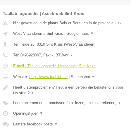
Taallab logopedie | Assebroek Sint-Kruis
Niet gevestigd in de plaats Bois et Borsu en in de provincie Luik.
West-Vlaanderen
»
Sint Kruis
|
Google maps
▼
Ter Heide 26
,
8310
Sint Kruis
(
West-Vlaanderen
)
Tel:
0496928007
, Fax:
-
, BTW-nr:
-
E-mail › Taallab logopedie | Assebroek Sint-Kruis
Website:
https://www.taal-lab.be
|
Screenshot
▼
Heeft u stemproblemen? Hebt u een beroep die belastend is voor
uw stem?
▼
Leerproblemen en -stoornissen (o.a. lezen, spelling, rekenen,
▼
Openingstijden
▼
Laatste facebook posts
▼