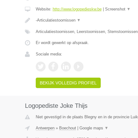
Website:
http://www.logopedieskw.be
|
Screenshot
▼
-Articulatiestoornissen
▼
Articulatiestoornissen, Leerstoornissen, Stemstoornisse
Er wordt gewerkt op afspraak.
Sociale media:
BEKIJK VOLLEDIG PROFIEL
Logopediste Joke Thijs
Niet gevestigd in de plaats Blegny en in de provincie Luik
Antwerpen
»
Boechout
|
Google maps
▼