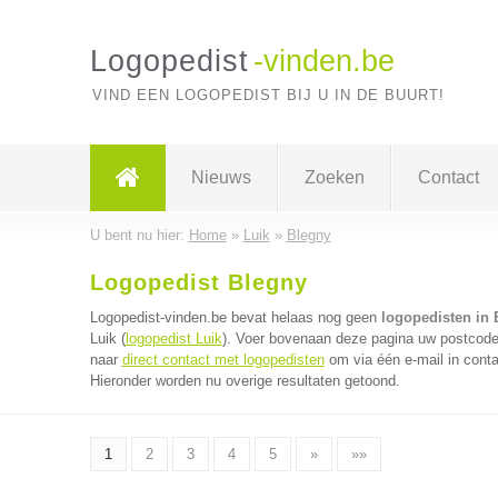
Logopedist
-vinden.be
VIND EEN LOGOPEDIST BIJ U IN DE BUURT!
Nieuws
Zoeken
Contact
U bent nu hier:
Home
»
Luik
»
Blegny
Logopedist Blegny
Logopedist-vinden.be bevat helaas nog geen
logopedisten in 
Luik (
logopedist Luik
). Voer bovenaan deze pagina uw postcode i
naar
direct contact met logopedisten
om via één e-mail in conta
Hieronder worden nu overige resultaten getoond.
1
2
3
4
5
»
»»