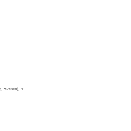
.
g, rekenen),
▼