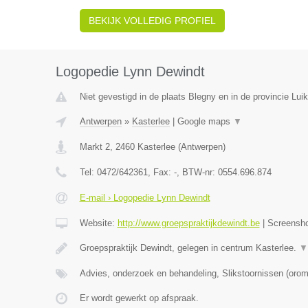
BEKIJK VOLLEDIG PROFIEL
Logopedie Lynn Dewindt
Niet gevestigd in de plaats Blegny en in de provincie Luik
Antwerpen
»
Kasterlee
|
Google maps
▼
Markt 2
,
2460
Kasterlee
(
Antwerpen
)
Tel:
0472/642361
, Fax:
-
, BTW-nr:
0554.696.874
E-mail › Logopedie Lynn Dewindt
Website:
http://www.groepspraktijkdewindt.be
|
Screensh
Groepspraktijk Dewindt, gelegen in centrum Kasterlee.
▼
Advies, onderzoek en behandeling, Slikstoornissen (oro
Er wordt gewerkt op afspraak.