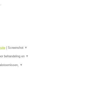
.
site
|
Screenshot
▼
oor behandeling en
▼
alstoornissen,
▼